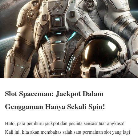
Slot Spaceman: Jackpot Dalam
Genggaman Hanya Sekali Spin!
Halo, para pemburu jackpot dan pecinta sensasi luar angkasa!
Kali ini, kita akan membahas salah satu permainan slot yang lagi