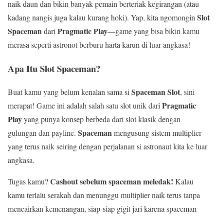
naik daun dan bikin banyak pemain berteriak kegirangan (atau
Slot
kadang nangis juga kalau kurang hoki). Yap, kita ngomongin
Spaceman
Pragmatic Play
dari
—game yang bisa bikin kamu
merasa seperti astronot berburu harta karun di luar angkasa!
Apa Itu Slot Spaceman?
Spaceman Slot
Buat kamu yang belum kenalan sama si
, sini
Pragmatic
merapat! Game ini adalah salah satu slot unik dari
Play
yang punya konsep berbeda dari slot klasik dengan
Spaceman
gulungan dan payline.
mengusung sistem multiplier
yang terus naik seiring dengan perjalanan si astronaut kita ke luar
angkasa.
Cashout sebelum spaceman meledak!
Tugas kamu?
Kalau
kamu terlalu serakah dan menunggu multiplier naik terus tanpa
mencairkan kemenangan, siap-siap gigit jari karena spaceman