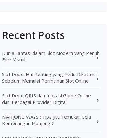
Recent Posts
Dunia Fantasi dalam Slot Modern yang Penuh
Efek Visual
Slot Depo: Hal Penting yang Perlu Diketahui
Sebelum Memulai Permainan Slot Online
Slot Depo QRIS dan Inovasi Game Online
dari Berbagai Provider Digital
MAHJONG WAYS : Tips Jitu Temukan Sela
Kemenangan Mahjong 2