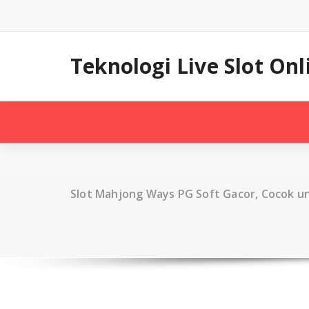
Skip
to
content
Teknologi Live Slot On
Slot Mahjong Ways PG Soft Gacor, Cocok u