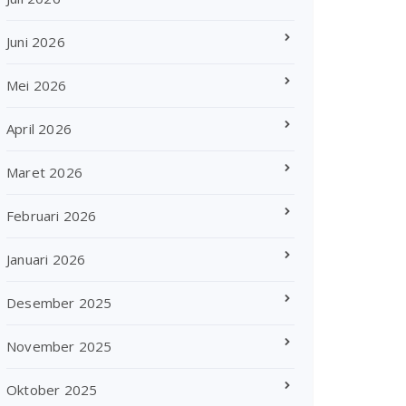
Juni 2026
Mei 2026
April 2026
Maret 2026
Februari 2026
Januari 2026
Desember 2025
November 2025
Oktober 2025