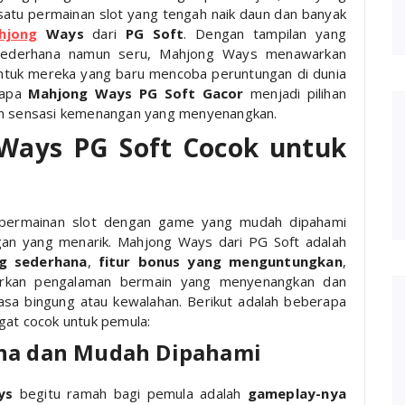
atu permainan slot yang tengah naik daun dan banyak
hjong
Ways
dari
PG Soft
. Dengan tampilan yang
 sederhana namun seru, Mahjong Ways menawarkan
untuk mereka yang baru mencoba peruntungan di dunia
ngapa
Mahjong Ways PG Soft Gacor
menjadi pilihan
kan sensasi kemenangan yang menyenangkan.
Ways PG Soft Cocok untuk
i permainan slot dengan game yang mudah dipahami
n yang menarik. Mahjong Ways dari PG Soft adalah
g sederhana
,
fitur bonus yang menguntungkan
,
rkan pengalaman bermain yang menyenangkan dan
a bingung atau kewalahan. Berikut adalah beberapa
at cocok untuk pemula:
na dan Mudah Dipahami
ys
begitu ramah bagi pemula adalah
gameplay-nya