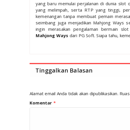
yang baru memulai perjalanan di dunia slot 
yang melimpah, serta RTP yang tinggi, pe
kemenangan tanpa membuat pemain merasa te
seimbang juga menjadikan Mahjong Ways seb
ingin merasakan pengalaman bermain slo
Mahjong Ways
dari PG Soft. Siapa tahu, ke
Tinggalkan Balasan
Alamat email Anda tidak akan dipublikasikan.
Ruas
Komentar
*