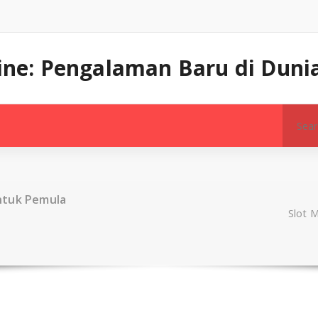
line: Pengalaman Baru di Dunia
Search
for:
ntuk Pemula
Slot 