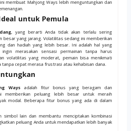
l ini membuat Mahjong Ways lebih menguntungkan dan
kemenangan.
 Ideal untuk Pemula
edang
, yang berarti Anda tidak akan terlalu sering
besar yang jarang. Volatilitas sedang ini memberikan
g dan hadiah yang lebih besar. Ini adalah hal yang
ingin merasakan sensasi permainan tanpa harus
gan volatilitas yang moderat, pemain bisa menikmati
 tanpa cepat merasa frustrasi atau kehabisan dana.
untungkan
ong Ways
adalah fitur bonus yang beragam dan
 ini memberikan peluang lebih besar untuk meraih
ak modal. Beberapa fitur bonus yang ada di dalam
kan simbol lain dan membantu menciptakan kombinasi
gkatkan peluang Anda untuk mendapatkan lebih banyak