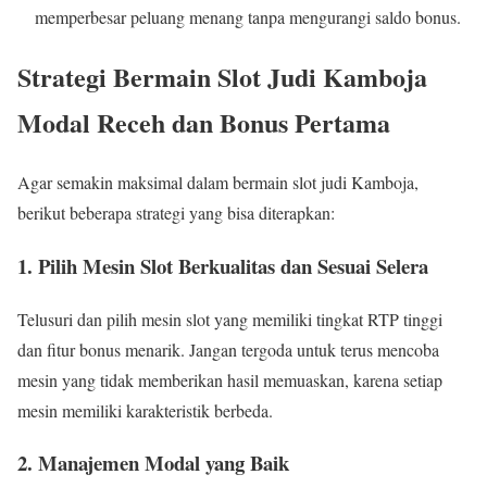
memperbesar peluang menang tanpa mengurangi saldo bonus.
Strategi Bermain Slot Judi Kamboja
Modal Receh dan Bonus Pertama
Agar semakin maksimal dalam bermain slot judi Kamboja,
berikut beberapa strategi yang bisa diterapkan:
1. Pilih Mesin Slot Berkualitas dan Sesuai Selera
Telusuri dan pilih mesin slot yang memiliki tingkat RTP tinggi
dan fitur bonus menarik. Jangan tergoda untuk terus mencoba
mesin yang tidak memberikan hasil memuaskan, karena setiap
mesin memiliki karakteristik berbeda.
2. Manajemen Modal yang Baik