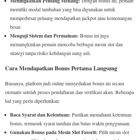
Meningkatkan Peluang Menang:
Dengan bonus ini, pemain
memiliki modal tambahan yang bisa digunakan untuk
memperbesar peluang mendapatkan jackpot atau kemenangan
besar.
Menguji Sistem dan Permainan:
Bonus ini juga
memungkinkan pemain mencoba berbagai mesin slot dan
strategi tanpa risiko kehilangan uang asli.
Cara Mendapatkan Bonus Pertama Langsung
Biasanya, platform judi online menyediakan bonus ini secara
otomatis setelah proses pendaftaran dan verifikasi akun. Beberapa
hal yang perlu diperhatikan:
Baca Syarat dan Ketentuan:
Pastikan memahami ketentuan
bonus, termasuk syarat taruhan dan batas waktu penggunaan.
Gunakan Bonus pada Mesin Slot Favorit:
Pilih mesin slot