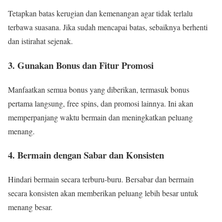
Tetapkan batas kerugian dan kemenangan agar tidak terlalu
terbawa suasana. Jika sudah mencapai batas, sebaiknya berhenti
dan istirahat sejenak.
3. Gunakan Bonus dan Fitur Promosi
Manfaatkan semua bonus yang diberikan, termasuk bonus
pertama langsung, free spins, dan promosi lainnya. Ini akan
memperpanjang waktu bermain dan meningkatkan peluang
menang.
4. Bermain dengan Sabar dan Konsisten
Hindari bermain secara terburu-buru. Bersabar dan bermain
secara konsisten akan memberikan peluang lebih besar untuk
menang besar.