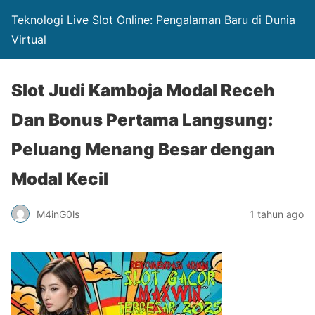
Teknologi Live Slot Online: Pengalaman Baru di Dunia
Virtual
Slot Judi Kamboja Modal Receh
Dan Bonus Pertama Langsung:
Peluang Menang Besar dengan
Modal Kecil
M4inG0ls
1 tahun ago