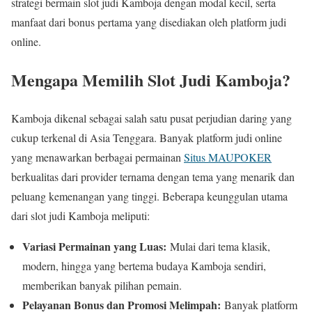
strategi bermain slot judi Kamboja dengan modal kecil, serta
manfaat dari bonus pertama yang disediakan oleh platform judi
online.
Mengapa Memilih Slot Judi Kamboja?
Kamboja dikenal sebagai salah satu pusat perjudian daring yang
cukup terkenal di Asia Tenggara. Banyak platform judi online
yang menawarkan berbagai permainan
Situs MAUPOKER
berkualitas dari provider ternama dengan tema yang menarik dan
peluang kemenangan yang tinggi. Beberapa keunggulan utama
dari slot judi Kamboja meliputi:
Variasi Permainan yang Luas:
Mulai dari tema klasik,
modern, hingga yang bertema budaya Kamboja sendiri,
memberikan banyak pilihan pemain.
Pelayanan Bonus dan Promosi Melimpah:
Banyak platform