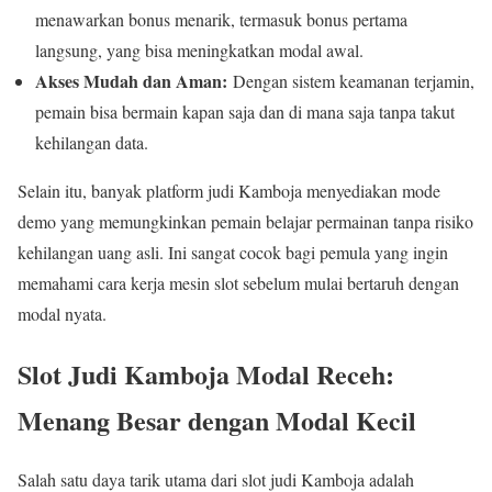
menawarkan bonus menarik, termasuk bonus pertama
langsung, yang bisa meningkatkan modal awal.
Akses Mudah dan Aman:
Dengan sistem keamanan terjamin,
pemain bisa bermain kapan saja dan di mana saja tanpa takut
kehilangan data.
Selain itu, banyak platform judi Kamboja menyediakan mode
demo yang memungkinkan pemain belajar permainan tanpa risiko
kehilangan uang asli. Ini sangat cocok bagi pemula yang ingin
memahami cara kerja mesin slot sebelum mulai bertaruh dengan
modal nyata.
Slot Judi Kamboja Modal Receh:
Menang Besar dengan Modal Kecil
Salah satu daya tarik utama dari slot judi Kamboja adalah