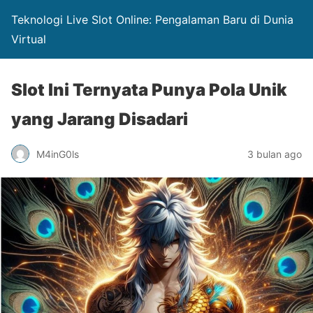
Teknologi Live Slot Online: Pengalaman Baru di Dunia
Virtual
Slot Ini Ternyata Punya Pola Unik
yang Jarang Disadari
M4inG0ls
3 bulan ago