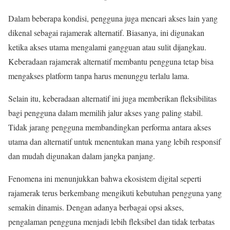
Dalam beberapa kondisi, pengguna juga mencari akses lain yang
dikenal sebagai rajamerak alternatif. Biasanya, ini digunakan
ketika akses utama mengalami gangguan atau sulit dijangkau.
Keberadaan rajamerak alternatif membantu pengguna tetap bisa
mengakses platform tanpa harus menunggu terlalu lama.
Selain itu, keberadaan alternatif ini juga memberikan fleksibilitas
bagi pengguna dalam memilih jalur akses yang paling stabil.
Tidak jarang pengguna membandingkan performa antara akses
utama dan alternatif untuk menentukan mana yang lebih responsif
dan mudah digunakan dalam jangka panjang.
Fenomena ini menunjukkan bahwa ekosistem digital seperti
rajamerak terus berkembang mengikuti kebutuhan pengguna yang
semakin dinamis. Dengan adanya berbagai opsi akses,
pengalaman pengguna menjadi lebih fleksibel dan tidak terbatas