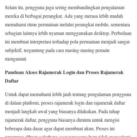
Selain itu, pengguna juga sering membandingkan pengalaman
mereka di berbagai perangkat. Ada yang merasa lebih mudah
memahami ritme permainan melalui perangkat mobile, sementara
sebagian lainnya lebih nyaman menggunakan desktop. Perbedaan
ini membuat interpretasi terhadap pola permainan menjadi sangat
subjektif, tergantung pada cara masing-masing pemain
mengamati.
Panduan Akses Rajamerak Login dan Proses Rajamerak
Daftar
Untuk dapat memahami lebih jauh tentang pengalaman pengguna
di dalam platform, proses rajamerak login dan rajamerak daftar
menjadi langkah awal yang biasanya dilakukan. Pada tahap
rajamerak daftar, pengguna biasanya diminta untuk mengisi
beberapa data dasar agar dapat membuat akun. Proses ini
umumnya dibuat sederhana agar pengguna baru tidak mengalami