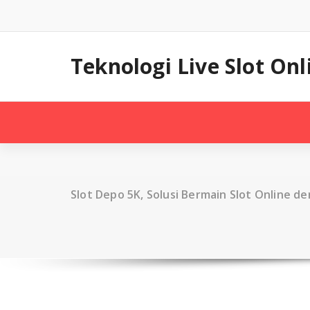
Skip
to
content
Teknologi Live Slot On
Slot Depo 5K, Solusi Bermain Slot Online d