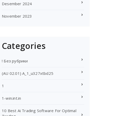
Desember 2024
November 2023
Categories
! Без рубрики
(AU 02.01) A_1_u327xtbd25
1
1-win.int.in
10 Best Ai Trading Software For Optimal