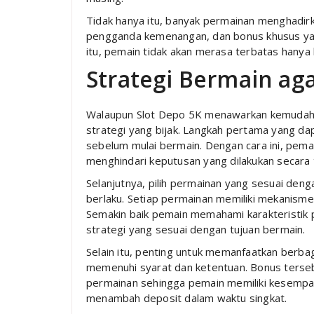
Tidak hanya itu, banyak permainan menghadirka
pengganda kemenangan, dan bonus khusus ya
itu, pemain tidak akan merasa terbatas hanya
Strategi Bermain aga
Walaupun Slot Depo 5K menawarkan kemudahan
strategi yang bijak. Langkah pertama yang da
sebelum mulai bermain. Dengan cara ini, pem
menghindari keputusan yang dilakukan secara 
Selanjutnya, pilih permainan yang sesuai den
berlaku. Setiap permainan memiliki mekanisme, 
Semakin baik pemain memahami karakteristik
strategi yang sesuai dengan tujuan bermain.
Selain itu, penting untuk memanfaatkan berbag
memenuhi syarat dan ketentuan. Bonus terseb
permainan sehingga pemain memiliki kesempat
menambah deposit dalam waktu singkat.