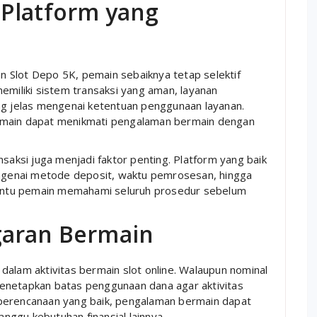
 Platform yang
 Slot Depo 5K, pemain sebaiknya tetap selektif
emiliki sistem transaksi yang aman, layanan
ng jelas mengenai ketentuan penggunaan layanan.
emain dapat menikmati pengalaman bermain dengan
nsaksi juga menjadi faktor penting. Platform yang baik
genai metode deposit, waktu pemrosesan, hingga
mbantu pemain memahami seluruh prosedur sebelum
garan Bermain
dalam aktivitas bermain slot online. Walaupun nominal
enetapkan batas penggunaan dana agar aktivitas
perencanaan yang baik, pengalaman bermain dapat
ggu kebutuhan finansial lainnya.