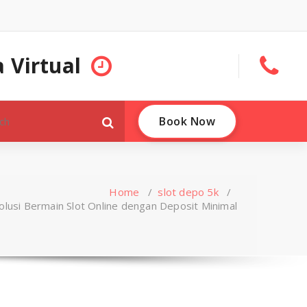
 Virtual
Book Now
Home
/
slot depo 5k
/
olusi Bermain Slot Online dengan Deposit Minimal