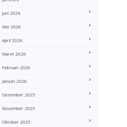
Juni 2026
Mei 2026
April 2026
Maret 2026
Februari 2026
Januari 2026
Desember 2025
November 2025
Oktober 2025