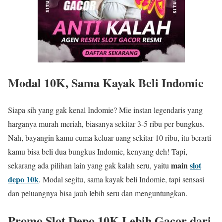
Modal 10K, Sama Kayak Beli Indomie
Siapa sih yang gak kenal Indomie? Mie instan legendaris yang
harganya murah meriah, biasanya sekitar 3-5 ribu per bungkus.
Nah, bayangin kamu cuma keluar uang sekitar 10 ribu, itu berarti
kamu bisa beli dua bungkus Indomie, kenyang deh! Tapi,
main
slot
sekarang ada pilihan lain yang gak kalah seru, yaitu
depo 10k
. Modal segitu, sama kayak beli Indomie, tapi sensasi
dan peluangnya bisa jauh lebih seru dan menguntungkan.
Promo Slot Depo 10K Lebih Gacor dari