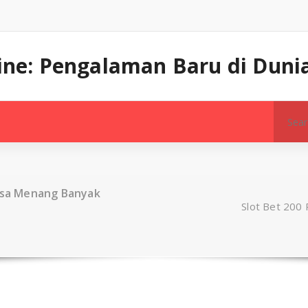
line: Pengalaman Baru di Dunia
Search
for:
Bisa Menang Banyak
Slot Bet 200