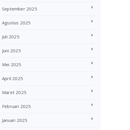
September 2025
Agustus 2025
Juli 2025
Juni 2025
Mei 2025
April 2025
Maret 2025
Februari 2025
Januari 2025