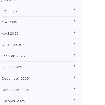
Juni 2026
Mei 2026
April 2026
Maret 2026
Februari 2026
Januari 2026
Desember 2025
November 2025
Oktober 2025