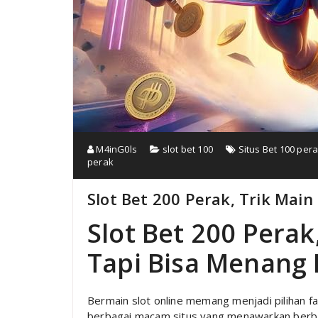
M4inG0ls
slot bet 100
Situs Bet 100 per
perak
Slot Bet 200 Perak, Trik Mai
Slot Bet 200 Pera
Tapi Bisa Menang
Bermain slot online memang menjadi pilihan fa
berbagai macam situs yang menawarkan berbaga