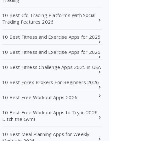
Trading
10 Best Cfd Trading Platforms With Social
Trading Features 2026
10 Best Fitness and Exercise Apps for 2025
10 Best Fitness and Exercise Apps for 2026
10 Best Fitness Challenge Apps 2025 in USA
10 Best Forex Brokers For Beginners 2026
10 Best Free Workout Apps 2026
10 Best Free Workout Apps to Try in 2026
Ditch the Gym!
10 Best Meal Planning Apps for Weekly
Menus in 2026