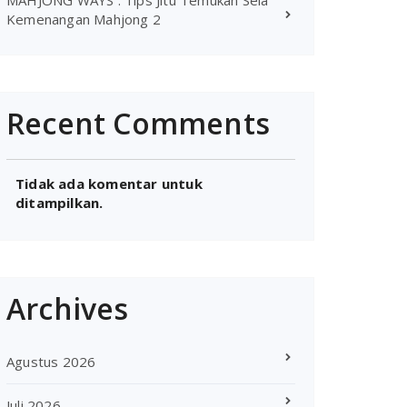
MAHJONG WAYS : Tips Jitu Temukan Sela
Kemenangan Mahjong 2
Recent Comments
Tidak ada komentar untuk
ditampilkan.
Archives
Agustus 2026
Juli 2026