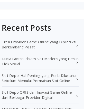
Recent Posts
Tren Provider Game Online yang Diprediksi
Berkembang Pesat
Dunia Fantasi dalam Slot Modern yang Penuh
Efek Visual
Slot Depo: Hal Penting yang Perlu Diketahui
Sebelum Memulai Permainan Slot Online
Slot Depo QRIS dan Inovasi Game Online
dari Berbagai Provider Digital