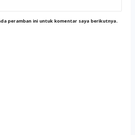
ada peramban ini untuk komentar saya berikutnya.