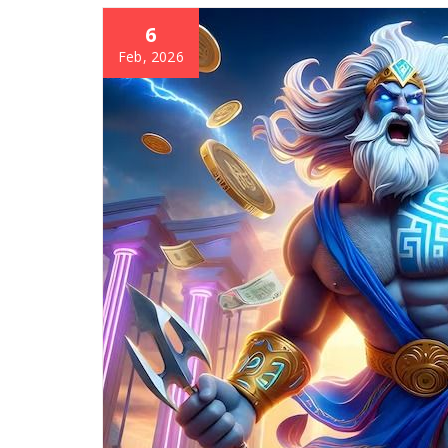
6
Feb, 2026