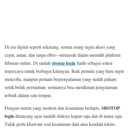
Di era digital seperti sekarang, semua orang ingin akses yang
cepat, aman, dan tanpa ribet—termasuk dalam memilih platform
sbotop login
hiburan online. Di sinilah
hadir sebagai solusi
terpercaya untuk berbagai kalangan. Baik pemula yang baru ingin
mencoba, maupun pemain berpengalaman yang sudah paham
seluk-beluk permainan, semuanya bisa menikmati pengalaman
terbaik dalam satu tempat.
SBOTOP
Dengan sistem yang modern dan keamanan berlapis,
login
dirancang agar mudah diakses kapan saja dan di mana saja.
Tidak perlu khawatir soal keamanan data atau kendala teknis,