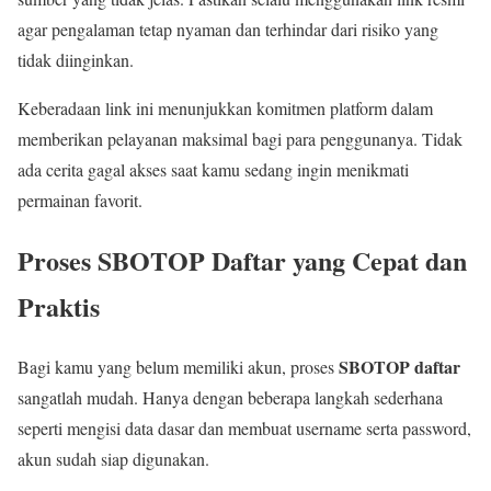
agar pengalaman tetap nyaman dan terhindar dari risiko yang
tidak diinginkan.
Keberadaan link ini menunjukkan komitmen platform dalam
memberikan pelayanan maksimal bagi para penggunanya. Tidak
ada cerita gagal akses saat kamu sedang ingin menikmati
permainan favorit.
Proses SBOTOP Daftar yang Cepat dan
Praktis
SBOTOP daftar
Bagi kamu yang belum memiliki akun, proses
sangatlah mudah. Hanya dengan beberapa langkah sederhana
seperti mengisi data dasar dan membuat username serta password,
akun sudah siap digunakan.