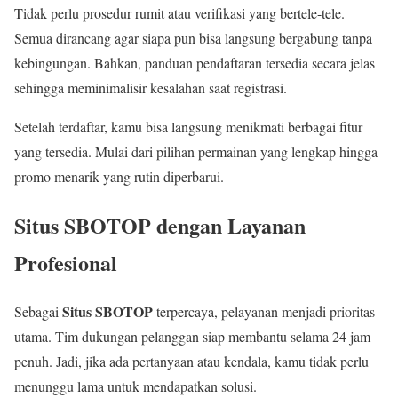
Tidak perlu prosedur rumit atau verifikasi yang bertele-tele.
Semua dirancang agar siapa pun bisa langsung bergabung tanpa
kebingungan. Bahkan, panduan pendaftaran tersedia secara jelas
sehingga meminimalisir kesalahan saat registrasi.
Setelah terdaftar, kamu bisa langsung menikmati berbagai fitur
yang tersedia. Mulai dari pilihan permainan yang lengkap hingga
promo menarik yang rutin diperbarui.
Situs SBOTOP dengan Layanan
Profesional
Situs SBOTOP
Sebagai
terpercaya, pelayanan menjadi prioritas
utama. Tim dukungan pelanggan siap membantu selama 24 jam
penuh. Jadi, jika ada pertanyaan atau kendala, kamu tidak perlu
menunggu lama untuk mendapatkan solusi.