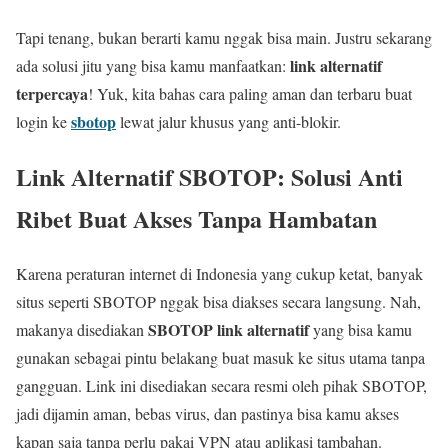
Tapi tenang, bukan berarti kamu nggak bisa main. Justru sekarang
link alternatif
ada solusi jitu yang bisa kamu manfaatkan:
terpercaya
! Yuk, kita bahas cara paling aman dan terbaru buat
sbotop
login ke
lewat jalur khusus yang anti-blokir.
Link Alternatif SBOTOP: Solusi Anti
Ribet Buat Akses Tanpa Hambatan
Karena peraturan internet di Indonesia yang cukup ketat, banyak
situs seperti SBOTOP nggak bisa diakses secara langsung. Nah,
SBOTOP link alternatif
makanya disediakan
yang bisa kamu
gunakan sebagai pintu belakang buat masuk ke situs utama tanpa
gangguan. Link ini disediakan secara resmi oleh pihak SBOTOP,
jadi dijamin aman, bebas virus, dan pastinya bisa kamu akses
kapan saja tanpa perlu pakai VPN atau aplikasi tambahan.