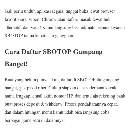
Gak perlu unduh aplikasi segala, tinggal buka lewat browser
favorit kamu seperti Chrome atau Safari, masuk lewat link
alternatif, dan voila! Kamu langsung bisa nikmatin semua layanan
SBOTOP tanpa lemot atau gangguan.
Cara Daftar SBOTOP Gampang
Banget!
Buat yang belum punya akun, daftar di SBOTOP itu gampang
banget, gak pakai ribet. Cukup siapkan data sederhana kayak
nama lengkap, email aktif, nomor HP, dan tentu aja rekening bank
buat proses deposit & withdraw. Proses pendaftarannya cepat,
dan dalam hitungan menit kamu udah bisa langsung coba
berbagai game seru di dalamnya.