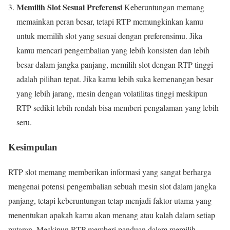
Memilih Slot Sesuai Preferensi
Keberuntungan memang
memainkan peran besar, tetapi RTP memungkinkan kamu
untuk memilih slot yang sesuai dengan preferensimu. Jika
kamu mencari pengembalian yang lebih konsisten dan lebih
besar dalam jangka panjang, memilih slot dengan RTP tinggi
adalah pilihan tepat. Jika kamu lebih suka kemenangan besar
yang lebih jarang, mesin dengan volatilitas tinggi meskipun
RTP sedikit lebih rendah bisa memberi pengalaman yang lebih
seru.
Kesimpulan
RTP slot memang memberikan informasi yang sangat berharga
mengenai potensi pengembalian sebuah mesin slot dalam jangka
panjang, tetapi keberuntungan tetap menjadi faktor utama yang
menentukan apakah kamu akan menang atau kalah dalam setiap
putaran. Meskipun RTP memberi panduan dalam memilih