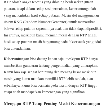
RTP adalah angka teoretis yang dihitung berdasarkan jutaan
putaran, tetapi dalam setiap sesi permainan, keberuntunganlah
yang menentukan hasil setiap putaran. Mesin slot menggunakan
sistem RNG (Random Number Generator) untuk memastikan
bahwa setiap putaran sepenuhnya acak dan tidak dapat diprediksi.
Ini artinya, meskipun kamu memilih mesin dengan RTP tinggi,
hasil setiap putaran masih bergantung pada faktor acak yang tidak
bisa dikendalikan.
Keberuntungan
bisa datang kapan saja, meskipun RTP hanya
memberikan gambaran tentang pengembalian yang diharapkan.
Kamu bisa saja sangat beruntung dan menang besar meskipun
mesin yang kamu mainkan memiliki RTP lebih rendah, atau
sebaliknya, kamu bisa bermain pada mesin dengan RTP tinggi
tetapi tidak mendapatkan kemenangan yang signifikan.
Mengapa RTP Tetap Penting Meski Keberuntungan