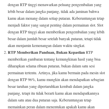
dengan RTP tinggi menawarkan peluang pengembalian yang
lebih besar dalam jangka panjang, tidak ada jaminan bahwa
kamu akan menang dalam setiap putaran. Keberuntungan tetap
menjadi faktor yang sangat penting dalam permainan slot. Slot
dengan RTP tinggi akan memberikan pengembalian yang lebih
besar dalam jumlah besar setelah banyak putaran, tetapi tidak
akan menjamin kemenangan dalam waktu singkat.
RTP Memberikan Panduan, Bukan Kepastian
RTP
memberikan gambaran tentang kemungkinan hasil yang bisa
diharapkan selama ribuan putaran, bukan dalam satu sesi
permainan tertentu. Artinya, jika kamu bermain pada mesin slot
dengan RTP 96%, kamu mungkin akan mendapatkan sebagian
besar taruhan yang dipertaruhkan kembali dalam jangka
panjang, tetapi itu tidak berarti kamu akan mendapatkannya
dalam satu atau dua putaran saja. Keberuntungan tetap
memainkan peran dalam menentukan apakah kamu akan