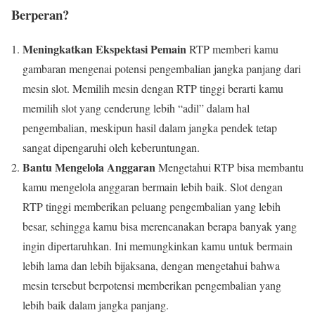
Berperan?
Meningkatkan Ekspektasi Pemain
RTP memberi kamu
gambaran mengenai potensi pengembalian jangka panjang dari
mesin slot. Memilih mesin dengan RTP tinggi berarti kamu
memilih slot yang cenderung lebih “adil” dalam hal
pengembalian, meskipun hasil dalam jangka pendek tetap
sangat dipengaruhi oleh keberuntungan.
Bantu Mengelola Anggaran
Mengetahui RTP bisa membantu
kamu mengelola anggaran bermain lebih baik. Slot dengan
RTP tinggi memberikan peluang pengembalian yang lebih
besar, sehingga kamu bisa merencanakan berapa banyak yang
ingin dipertaruhkan. Ini memungkinkan kamu untuk bermain
lebih lama dan lebih bijaksana, dengan mengetahui bahwa
mesin tersebut berpotensi memberikan pengembalian yang
lebih baik dalam jangka panjang.