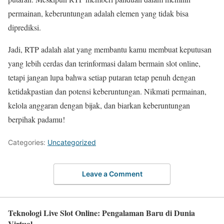
permainan, keberuntungan adalah elemen yang tidak bisa
diprediksi.
Jadi, RTP adalah alat yang membantu kamu membuat keputusan
yang lebih cerdas dan terinformasi dalam bermain slot online,
tetapi jangan lupa bahwa setiap putaran tetap penuh dengan
ketidakpastian dan potensi keberuntungan. Nikmati permainan,
kelola anggaran dengan bijak, dan biarkan keberuntungan
berpihak padamu!
Categories:
Uncategorized
Leave a Comment
Teknologi Live Slot Online: Pengalaman Baru di Dunia
Virtual