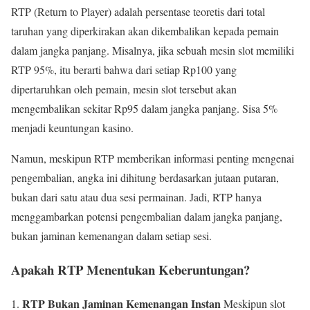
RTP (Return to Player) adalah persentase teoretis dari total
taruhan yang diperkirakan akan dikembalikan kepada pemain
dalam jangka panjang. Misalnya, jika sebuah mesin slot memiliki
RTP 95%, itu berarti bahwa dari setiap Rp100 yang
dipertaruhkan oleh pemain, mesin slot tersebut akan
mengembalikan sekitar Rp95 dalam jangka panjang. Sisa 5%
menjadi keuntungan kasino.
Namun, meskipun RTP memberikan informasi penting mengenai
pengembalian, angka ini dihitung berdasarkan jutaan putaran,
bukan dari satu atau dua sesi permainan. Jadi, RTP hanya
menggambarkan potensi pengembalian dalam jangka panjang,
bukan jaminan kemenangan dalam setiap sesi.
Apakah RTP Menentukan Keberuntungan?
RTP Bukan Jaminan Kemenangan Instan
Meskipun slot