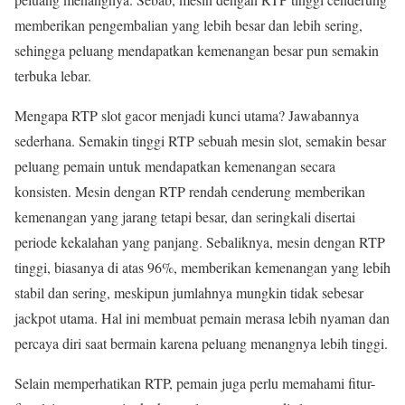
memberikan pengembalian yang lebih besar dan lebih sering,
sehingga peluang mendapatkan kemenangan besar pun semakin
terbuka lebar.
Mengapa RTP slot gacor menjadi kunci utama? Jawabannya
sederhana. Semakin tinggi RTP sebuah mesin slot, semakin besar
peluang pemain untuk mendapatkan kemenangan secara
konsisten. Mesin dengan RTP rendah cenderung memberikan
kemenangan yang jarang tetapi besar, dan seringkali disertai
periode kekalahan yang panjang. Sebaliknya, mesin dengan RTP
tinggi, biasanya di atas 96%, memberikan kemenangan yang lebih
stabil dan sering, meskipun jumlahnya mungkin tidak sebesar
jackpot utama. Hal ini membuat pemain merasa lebih nyaman dan
percaya diri saat bermain karena peluang menangnya lebih tinggi.
Selain memperhatikan RTP, pemain juga perlu memahami fitur-