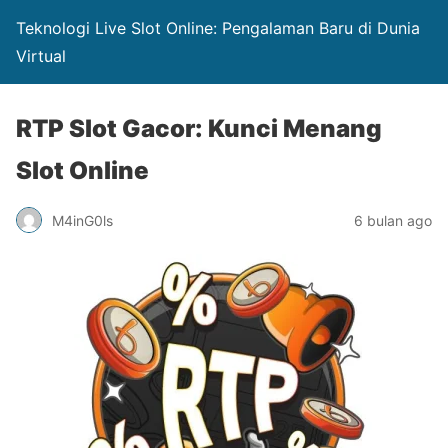
Teknologi Live Slot Online: Pengalaman Baru di Dunia
Virtual
RTP Slot Gacor: Kunci Menang
Slot Online
M4inG0ls
6 bulan ago