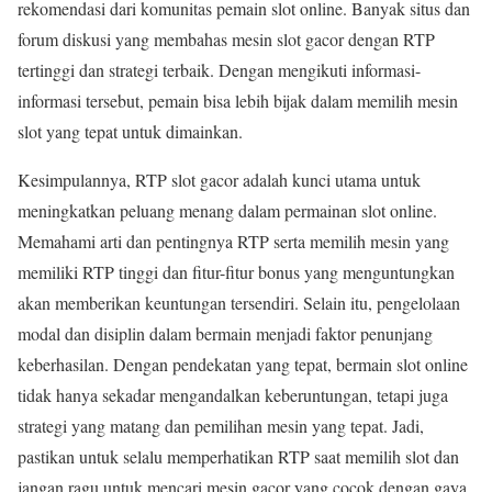
rekomendasi dari komunitas pemain slot online. Banyak situs dan
forum diskusi yang membahas mesin slot gacor dengan RTP
tertinggi dan strategi terbaik. Dengan mengikuti informasi-
informasi tersebut, pemain bisa lebih bijak dalam memilih mesin
slot yang tepat untuk dimainkan.
Kesimpulannya, RTP slot gacor adalah kunci utama untuk
meningkatkan peluang menang dalam permainan slot online.
Memahami arti dan pentingnya RTP serta memilih mesin yang
memiliki RTP tinggi dan fitur-fitur bonus yang menguntungkan
akan memberikan keuntungan tersendiri. Selain itu, pengelolaan
modal dan disiplin dalam bermain menjadi faktor penunjang
keberhasilan. Dengan pendekatan yang tepat, bermain slot online
tidak hanya sekadar mengandalkan keberuntungan, tetapi juga
strategi yang matang dan pemilihan mesin yang tepat. Jadi,
pastikan untuk selalu memperhatikan RTP saat memilih slot dan
jangan ragu untuk mencari mesin gacor yang cocok dengan gaya