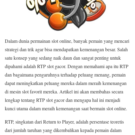
Dalam dunia permainan slot online, banyak pemain yang mencari
strategi dan trik agar bisa mendapatkan kemenangan besar. Salah
satu konsep yang sedang naik daun dan sangat penting untuk
dipahami adalah RTP slot gacor. Dengan memahami apa itu RTP
dan bagaimana pengaruhnya terhadap peluang menang, pemain
dapat meningkatkan peluang mereka dalam meraih kemenangan
di mesin slot favorit mereka. Artikel ini akan membahas secara
lengkap tentang RTP slot gacor dan mengapa hal ini menjadi
kunci utama dalam meraih kemenangan saat bermain slot online.
RTP, singkatan dari Return to Player, adalah persentase teoretis
dari jumlah taruhan yang dikembalikan kepada pemain dalam