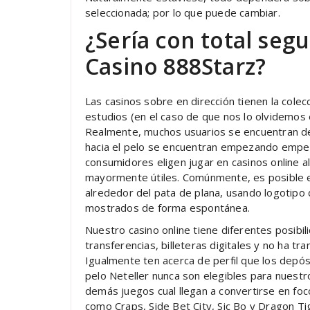
seleccionada; por lo que puede cambiar.
¿Serí­a con total seg
Casino 888Starz?
Las casinos sobre en dirección tienen la col
estudios (en el caso de que nos lo olvidemos 
Realmente, muchos usuarios se encuentran de
hacia el pelo se encuentran empezando empe
consumidores eligen jugar en casinos online 
mayormente útiles. Comúnmente, es posible en
alrededor del pata de plana, usando logotipo 
mostrados de forma espontánea.
Nuestro casino online tiene diferentes posibi
transferencias, billeteras digitales y no ha t
Igualmente ten acerca de perfil que los depósi
pelo Neteller nunca son elegibles para nuestr
demás juegos cual llegan a convertirse en foc
como Craps, Side Bet City, Sic Bo y Dragon Tig