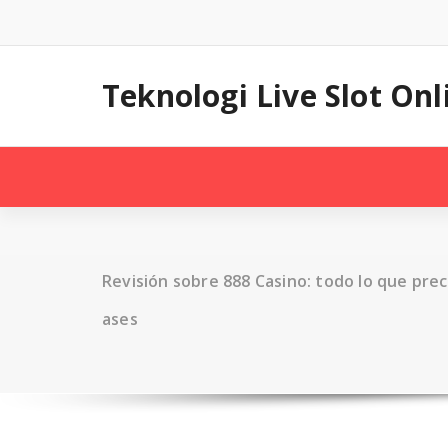
Skip
to
content
Teknologi Live Slot On
Revisión sobre 888 Casino: todo lo que prec
ases