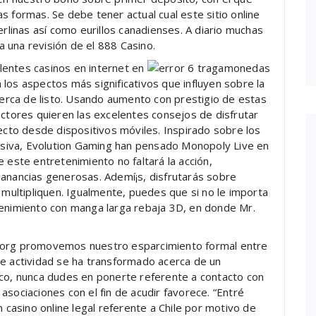
s formas. Se debe tener actual cual este sitio online
rlinas así­ como eurillos canadienses. A diario muchas
 una revisión de el 888 Casino.
entes casinos en internet en
los aspectos más significativos que influyen sobre la
acerca de listo. Usando aumento con prestigio de estas
ectores quieren las excelentes consejos de disfrutar
recto desde dispositivos móviles. Inspirado sobre los
clusiva, Evolution Gaming han pensado Monopoly Live en
 este entretenimiento no faltará la acción,
ganancias generosas. Ademí¡s, disfrutarás sobre
 multipliquen. Igualmente, puedes que si no le importa
tenimiento con manga larga rebaja 3D, en donde Mr.
o.org promovemos nuestro esparcimiento formal entre
de actividad se ha transformado acerca de un
rco, nunca dudes en ponerte referente a contacto con
sociaciones con el fin de acudir favorece. “Entré
n casino online legal referente a Chile por motivo de