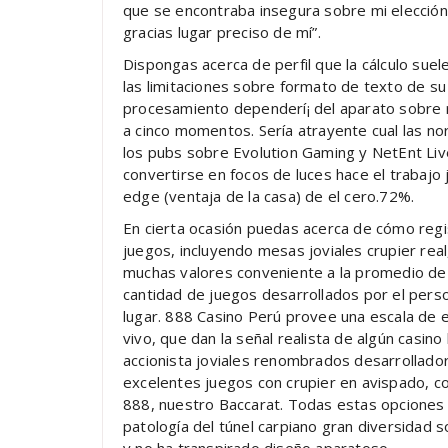
que se encontraba insegura sobre mi elección.
gracias lugar preciso de mí”.
Dispongas acerca de perfil que la cálculo su
las limitaciones sobre formato de texto de 
procesamiento dependerí¡ del aparato sobre
a cinco momentos. Serí­a atrayente cual las n
los pubs sobre Evolution Gaming y NetEnt Live
convertirse en focos de luces hace el trabajo 
edge (ventaja de la casa) de el cero.72%.
En cierta ocasión puedas acerca de cómo regis
juegos, incluyendo mesas joviales crupier rea
muchas valores conveniente a la promedio de c
cantidad de juegos desarrollados por el pers
lugar. 888 Casino Perú provee una escala de 
vivo, que dan la señal realista de algún casin
accionista joviales renombrados desarrollado
excelentes juegos con crupier en avispado, co
888, nuestro Baccarat. Todas estas opciones s
patologí­a del túnel carpiano gran diversidad 