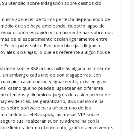
 Su utensilio sobre indagación sobre casinos dió
ele nunca aparecer de forma perfecta dependiendo de
su medio que se haye empleando. Nuestro lapso de
 remuneración escogido y comúnmente haz sobre dos
ormas de el esparcimiento oscilan ligeramente entre
. En los pubs sobre Evolution blackjack llegan a
joviales 8 barajas, lo que es referente a algún house
trarse sobre 888casino, hallarás alguna un millar de
l, sin embargo cada uno de son tragaperras. Son
ualquier casino online y, igualmente, existen gran
onal casino que no puedes juguetear en diferente
entretenidos y dinámicos juegos de casino acerca de
o hay evidencias. De garantizarlo, 888 Casino se ha
res sobre software para ofrecer uno de los
mo la Ruleta, el Blackjack, las mesas VIP sobre
eguro cual realizarán subir tu adrenalina con la
sobre límites de entretenimiento, gráficos envolventes