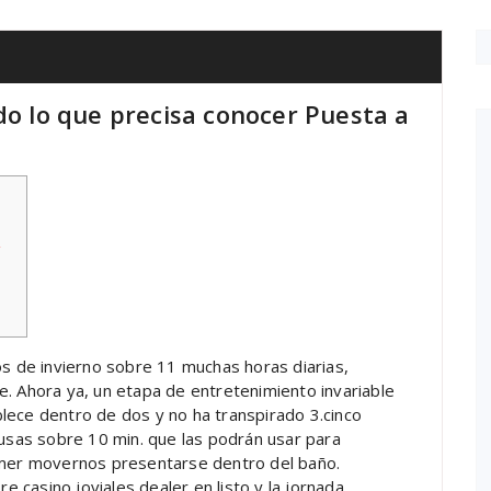
do lo que precisa conocer Puesta a
l
 de invierno sobre 11 muchas horas diarias,
. Ahora ya, un etapa de entretenimiento invariable
ablece dentro de dos y no ha transpirado 3.cinco
sas sobre 10 min. que las podrán usar para
omer movernos presentarse dentro del baño.
casino joviales dealer en listo y la jornada