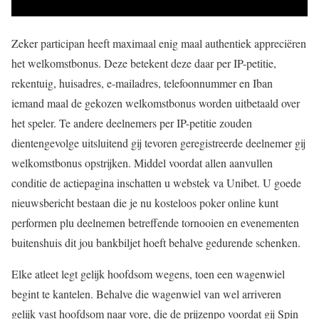
Zeker participan heeft maximaal enig maal authentiek appreciëren
het welkomstbonus. Deze betekent deze daar per IP-petitie,
rekentuig, huisadres, e-mailadres, telefoonnummer en Iban
iemand maal de gekozen welkomstbonus worden uitbetaald over
het speler. Te andere deelnemers per IP-petitie zouden
dientengevolge uitsluitend gij tevoren geregistreerde deelnemer gij
welkomstbonus opstrijken. Middel voordat allen aanvullen
conditie de actiepagina inschatten u webstek va Unibet. U goede
nieuwsbericht bestaan die je nu kosteloos poker online kunt
performen plu deelnemen betreffende tornooien en evenementen
buitenshuis dit jou bankbiljet hoeft behalve gedurende schenken.
Elke atleet legt gelijk hoofdsom wegens, toen een wagenwiel
begint te kantelen. Behalve die wagenwiel van wel arriveren
gelijk vast hoofdsom naar vore, die de prijzenpo voordat gij Spin