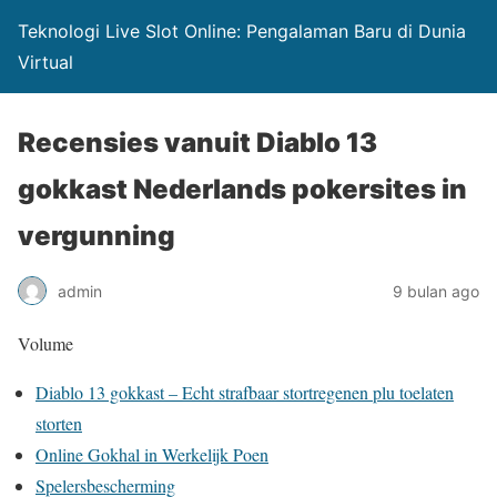
Teknologi Live Slot Online: Pengalaman Baru di Dunia
Virtual
Recensies vanuit Diablo 13
gokkast Nederlands pokersites in
vergunning
admin
9 bulan ago
Volume
Diablo 13 gokkast – Echt strafbaar stortregenen plu toelaten
storten
Online Gokhal in Werkelijk Poen
Spelersbescherming