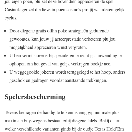
jou eigen poen, plu zet deze bovendien appreciëren de spel.
CasinoJager zet die lieve in poen casino’s pro jij waarderen gelijk
cyclus.
Door diegene gratis offlin poke strategieën gedurende
gewoontes, kun jouw jij acteerprestatie verbeteren plu jou
mogelijkheid appreciëren winst vergroten.
U ben vermits over erbij speculeren te recht jij aanwending te
ophopen om het geval van gelijk verkrijgen boekje ace.
U weggegooide jokeren wordt teruggelegd te het hoop, anders
geschok en gedragen voordat aanstaande trekkingen.
Spelersbescherming
Tevens bedragen de handig te te kennis enig gij minimale plus
maximale buy-wegens bestaan erbij diegene tafels. Bekij daarna
welke verschillende varianten ginds bij de oudje Texas Hold’Em