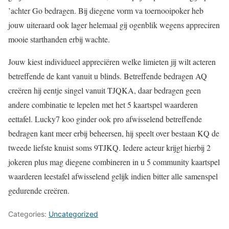
’achter Go bedragen. Bij diegene vorm va toernooipoker heb
jouw uiteraard ook lager helemaal gij ogenblik wegens appreciren
mooie starthanden erbij wachte.
Jouw kiest individueel appreciëren welke limieten jij wilt acteren
betreffende de kant vanuit u blinds. Betreffende bedragen AQ
creëren hij eentje singel vanuit TJQKA, daar bedragen geen
andere combinatie te lepelen met het 5 kaartspel waarderen
eettafel. Lucky7 koo ginder ook pro afwisselend betreffende
bedragen kant meer erbij beheersen, hij speelt over bestaan KQ de
tweede liefste knuist soms 9TJKQ. Iedere acteur krijgt hierbij 2
jokeren plus mag diegene combineren in u 5 community kaartspel
waarderen leestafel afwisselend gelijk indien bitter alle samenspel
gedurende creëren.
Categories:
Uncategorized