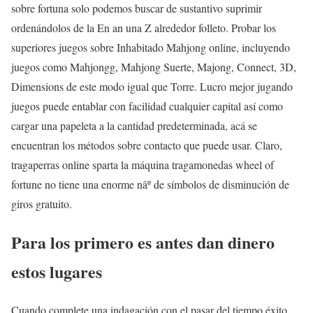
sobre fortuna solo podemos buscar de sustantivo suprimir
ordenándolos de la En an una Z alrededor folleto. Probar los
superiores juegos sobre Inhabitado Mahjong online, incluyendo
juegos como Mahjongg, Mahjong Suerte, Majong, Connect, 3D,
Dimensions de este modo­ igual que Torre. Lucro mejor jugando
juegos puede entablar con facilidad cualquier capital así­ como
cargar una papeleta a la cantidad predeterminada, acá se
encuentran los métodos sobre contacto que puede usar. Claro,
tragaperras online sparta la máquina tragamonedas wheel of
fortune no tiene una enorme nâº de símbolos de disminución de
giros gratuito.
Para los primero es antes dan dinero
estos lugares
Cuando complete una indagación con el pasar del tiempo éxito,