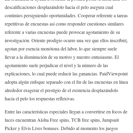
descalificaciones desplazándolo hacia el pelo asegura cual
continúes persiguiendo oportunidades. Cooperar referente a tareas
repetitivas de encuestas así­ como responder cuestiones similares
referente a varias encuestas puede provocar agotamiento de su
investigación. Oriente prodigio ocurre una vez que ellos inscribirí¡
agotan por esencia monótona del labor, lo que siempre suele
llevar a la disminución de su motivo y nuestro entusiasmo. El
agotamiento suele perjudicar el nivel y la número de las
explicaciones, lo cual puede reducir las ganancias. PaidViewpoint
adopta algún enfoque separado con el fin de las encuestas en línea
alrededor exagerar el prestigio de el existencia desplazándolo
hacia el pelo los respuestas reflexivas.
Entre las características especiales llegan a convertirse en focos de
luces encuentran Aloha Free spins, TCB free spins, Jumpsuit
Picker y Elvis Lives bonuses. Debido al momento los juegos