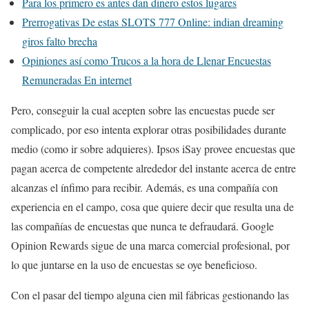
Para los primero es antes dan dinero estos lugares
Prerrogativas De estas SLOTS 777 Online: indian dreaming
giros falto brecha
Opiniones así­ como Trucos a la hora de Llenar Encuestas
Remuneradas En internet
Pero, conseguir la cual acepten sobre las encuestas puede ser
complicado, por eso intenta explorar otras posibilidades durante
medio (como ir sobre adquieres). Ipsos iSay provee encuestas que
pagan acerca de competente alrededor del instante acerca de entre
alcanzas el ínfimo para recibir. Además, es una compañía con
experiencia en el campo, cosa que quiere decir que resulta una de
las compañías de encuestas que nunca te defraudará. Google
Opinion Rewards sigue de una marca comercial profesional, por
lo que juntarse en la uso de encuestas se oye beneficioso.
Con el pasar del tiempo alguna cien mil fábricas gestionando las