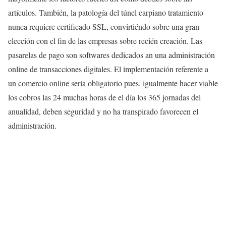
artículos. También, la patologí­a del túnel carpiano tratamiento
nunca requiere certificado SSL, convirtiéndo sobre una gran
elección con el fin de las empresas sobre recién creación. Las
pasarelas de pago son softwares dedicados an una administración
online de transacciones digitales. El implementación referente a
un comercio online serí­a obligatorio pues, igualmente hacer viable
los cobros las 24 muchas horas de el día los 365 jornadas del
anualidad, deben seguridad y no ha transpirado favorecen el
administración.