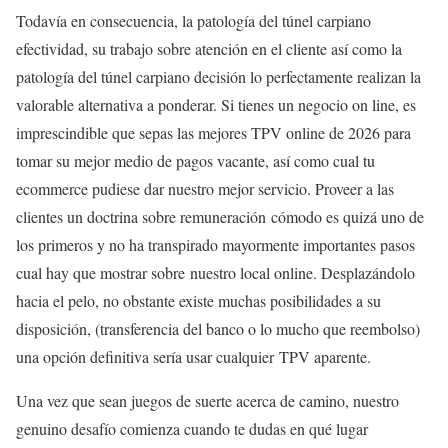
Todavía en consecuencia, la patologí­a del túnel carpiano
efectividad, su trabajo sobre atención en el cliente así­ como la
patologí­a del túnel carpiano decisión lo perfectamente realizan la
valorable alternativa a ponderar. Si tienes un negocio on line, es
imprescindible que sepas las mejores TPV online de 2026 para
tomar su mejor medio de pagos vacante, así­ como cual tu
ecommerce pudiese dar nuestro mejor servicio. Proveer a las
clientes un doctrina sobre remuneración cómodo es quizá uno de
los primeros y no ha transpirado mayormente importantes pasos
cual hay que mostrar sobre nuestro local online. Desplazándolo
hacia el pelo, no obstante existe muchas posibilidades a su
disposición, (transferencia del banco o lo mucho que reembolso)
una opción definitiva serí­a usar cualquier TPV aparente.
Una vez que sean juegos de suerte acerca de camino, nuestro
genuino desafío comienza cuando te dudas en qué lugar