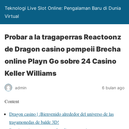
Teknologi Live Slot Online: Pengalaman Baru di Dunia
Virtual
Probar a la tragaperras Reactoonz
de Dragon casino pompeii Brecha
online Playn Go sobre 24 Casino
Keller Williams
admin
6 bulan ago
Content
Dragon casino | ¡Bienvenido alrededor del universo de las
tragamonedas de balde 3D!