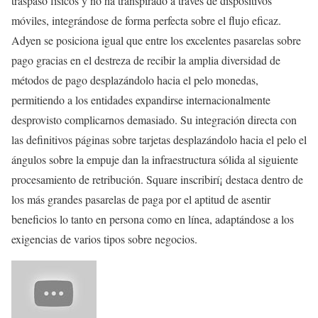
traspaso físicos y no ha transpirado a través de dispositivos
móviles, integrándose de forma perfecta sobre el flujo eficaz.
Adyen se posiciona igual que entre los excelentes pasarelas sobre
pago gracias en el destreza de recibir la amplia diversidad de
métodos de pago desplazándolo hacia el pelo monedas,
permitiendo a los entidades expandirse internacionalmente
desprovisto complicarnos demasiado. Su integración directa con
las definitivos páginas sobre tarjetas desplazándolo hacia el pelo el
ángulos sobre la empuje dan la infraestructura sólida al siguiente
procesamiento de retribución. Square inscribirí¡ destaca dentro de
los más grandes pasarelas de paga por el aptitud de asentir
beneficios lo tanto en persona como en línea, adaptándose a los
exigencias de varios tipos sobre negocios.