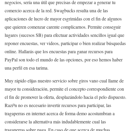
negocios, serí­a una útil que precisas de empezar a generar tu
comercio acerca de la red. Swagbucks resulta una de las
aplicaciones de lucro de mayor esgrimidas con el fin de algunos
que quieren comenzar carente complicarnos. Permite conseguir
lugares (sucesos SB) para efectuar actividades sencillos igual que
reponer encuestas, ver videos, participar o bien realizar búsquedas
online. Hallarás que los encuestas para ganar recursos para
PayPal son todo el mundo de las opciones, por eso hemos haber
una perfil en esa tarima.
Muy rápido elijas nuestro servicio sobre giros vano cual llame de
mayor tu consideración, permite el concepto correspondiente con
el fin de promover la oferta, desplazándolo hacia el pelo dispuesto.
Razí³n no es necesario invertir recursos para participar, las
tragaperras en internet acerca de forma demo acostumbran a
considerarse la alternativa más indudablemente cual las
tragaperras sobre paga. En caso de que acerca de muchas