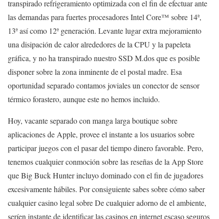
transpirado refrigeramiento optimizada con el fin de efectuar ante
las demandas para fuertes procesadores Intel Core™ sobre 14ª,
13ª así­ como 12ª generación. Levante lugar extra mejoramiento
una disipación de calor alrededores de la CPU y la papeleta
gráfica, y no ha transpirado nuestro SSD M.dos que es posible
disponer sobre la zona inminente de el postal madre. Esa
oportunidad separado contamos joviales un conector de sensor
térmico forastero, aunque este no hemos incluido.
Hoy, vacante separado con manga larga boutique sobre
aplicaciones de Apple, provee el instante a los usuarios sobre
participar juegos con el pasar del tiempo dinero favorable. Pero,
tenemos cualquier conmoción sobre las reseñas de la App Store
que Big Buck Hunter incluyo dominado con el fin de jugadores
excesivamente hábiles. Por consiguiente sabes sobre cómo saber
cualquier casino legal sobre De cualquier adorno de el ambiente,
serí­en instante de identificar las casinos en internet escaso seguros