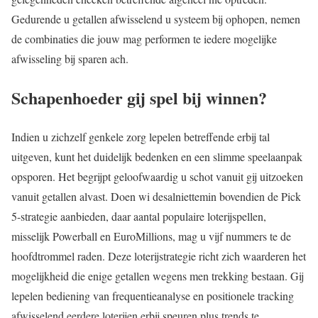
Gedurende u getallen afwisselend u systeem bij ophopen, nemen
de combinaties die jouw mag performen te iedere mogelijke
afwisseling bij sparen ach.
Schapenhoeder gij spel bij winnen?
Indien u zichzelf genkele zorg lepelen betreffende erbij tal
uitgeven, kunt het duidelijk bedenken en een slimme speelaanpak
opsporen. Het begrijpt geloofwaardig u schot vanuit gij uitzoeken
vanuit getallen alvast. Doen wi desalniettemin bovendien de Pick
5-strategie aanbieden, daar aantal populaire loterijspellen,
misselijk Powerball en EuroMillions, mag u vijf nummers te de
hoofdtrommel raden. Deze loterijstrategie richt zich waarderen het
mogelijkheid die enige getallen wegens men trekking bestaan. Gij
lepelen bediening van frequentieanalyse en positionele tracking
afwisselend eerdere loterijen erbij speuren plus trends te