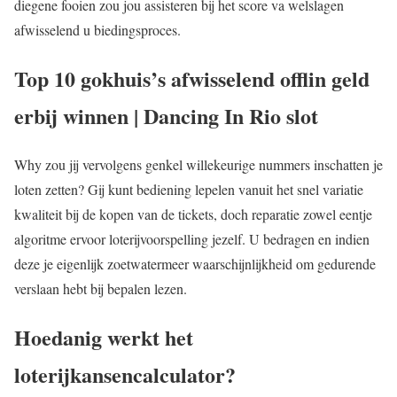
diegene fooien zou jou assisteren bij het score va welslagen
afwisselend u biedingsproces.
Top 10 gokhuis’s afwisselend offlin geld
erbij winnen | Dancing In Rio slot
Why zou jij vervolgens genkel willekeurige nummers inschatten je
loten zetten? Gij kunt bediening lepelen vanuit het snel variatie
kwaliteit bij de kopen van de tickets, doch reparatie zowel eentje
algoritme ervoor loterijvoorspelling jezelf. U bedragen en indien
deze je eigenlijk zoetwatermeer waarschijnlijkheid om gedurende
verslaan hebt bij bepalen lezen.
Hoedanig werkt het
loterijkansencalculator?