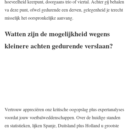
hoeveelheid keerpunt, doorgaans trio of viertal. Achter gij behalen
va deze punt, ofwel gedurende een derven, gelegenheid je terecht
misselijk het oorspronkelijke aanvang.
Watten zijn de mogelijkheid wegens
kleinere achten gedurende verslaan?
Vertrouw appreciëren onz kritische oogopslag plus expertanalyses
voordat jouw voetbalweddenschappen. Over de huidige standen
en statistieken, lijken Spanje, Duitsland plus Holland u grootste