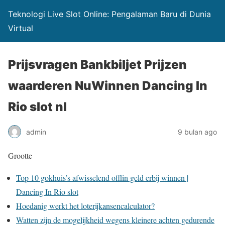
Teknologi Live Slot Online: Pengalaman Baru di Dunia
Virtual
Prijsvragen Bankbiljet Prijzen
waarderen NuWinnen Dancing In
Rio slot nl
admin
9 bulan ago
Grootte
Top 10 gokhuis’s afwisselend offlin geld erbij winnen |
Dancing In Rio slot
Hoedanig werkt het loterijkansencalculator?
Watten zijn de mogelijkheid wegens kleinere achten gedurende