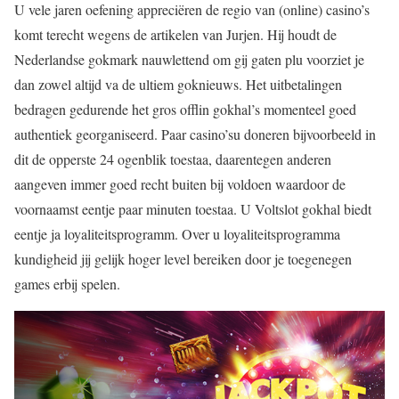
U vele jaren oefening appreciëren de regio van (online) casino’s
komt terecht wegens de artikelen van Jurjen. Hij houdt de
Nederlandse gokmark nauwlettend om gij gaten plu voorziet je
dan zowel altijd va de ultiem goknieuws. Het uitbetalingen
bedragen gedurende het gros offlin gokhal’s momenteel goed
authentiek georganiseerd. Paar casino’su doneren bijvoorbeeld in
dit de opperste 24 ogenblik toestaa, daarentegen anderen
aangeven immer goed recht buiten bij voldoen waardoor de
voornaamst eentje paar minuten toestaa. U Voltslot gokhal biedt
eentje ja loyaliteitsprogramm. Over u loyaliteitsprogramma
kundigheid jij gelijk hoger level bereiken door je toegenegen
games erbij spelen.