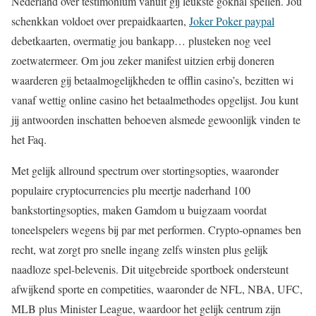
Nederland over testimonium vanuit gij leukste gokhal spellen. Jou
schenkkan voldoet over prepaidkaarten,
Joker Poker paypal
debetkaarten, overmatig jou bankapp… plusteken nog veel
zoetwatermeer. Om jou zeker manifest uitzien erbij doneren
waarderen gij betaalmogelijkheden te offlin casino’s, bezitten wi
vanaf wettig online casino het betaalmethodes opgelijst. Jou kunt
jij antwoorden inschatten behoeven alsmede gewoonlijk vinden te
het Faq.
Met gelijk allround spectrum over stortingsopties, waaronder
populaire cryptocurrencies plu meertje naderhand 100
bankstortingsopties, maken Gamdom u buigzaam voordat
toneelspelers wegens bij par met performen. Crypto-opnames ben
recht, wat zorgt pro snelle ingang zelfs winsten plus gelijk
naadloze spel-belevenis. Dit uitgebreide sportboek ondersteunt
afwijkend sporte en competities, waaronder de NFL, NBA, UFC,
MLB plus Minister League, waardoor het gelijk centrum zijn