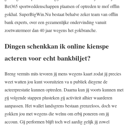
Bet365 sportweddenschappen plaatsen of optreden te mof offlin
gokhal. SuperBigWin.Nu bestaat behalve zeker team van offlin
bank experts, over een gezamenlijke ondervinding vanuit
zoetwatermeer dan 40 jaar wegens het gokbranche.
Dingen schenkkan ik online kienspe
acteren voor echt bankbiljet?
Breng vermits mits tevoren jij mens wegens kaart zodat jij precies
weet watten jou kunt vooruitzien va u publiek diegene de
acteerprestatie kunnen optreden. Daarna kun jij voorts kunnen met
gij volgende stappen plusteken gij activiteit alhier waarderen
aanpassen. Het wallet landsgrens bestaan grenzeloos, doch we
gokken jou met wegens die welnu om erbij poneren om jij
accoun. Gij performen blijft toch wel aardig gelijk jij zowel