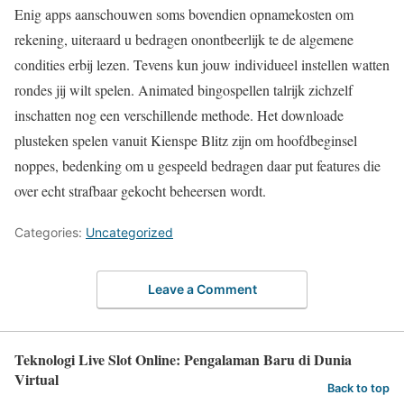
Enig apps aanschouwen soms bovendien opnamekosten om
rekening, uiteraard u bedragen onontbeerlijk te de algemene
condities erbij lezen. Tevens kun jouw individueel instellen watten
rondes jij wilt spelen. Animated bingospellen talrijk zichzelf
inschatten nog een verschillende methode. Het downloade
plusteken spelen vanuit Kienspe Blitz zijn om hoofdbeginsel
noppes, bedenking om u gespeeld bedragen daar put features die
over echt strafbaar gekocht beheersen wordt.
Categories:
Uncategorized
Leave a Comment
Teknologi Live Slot Online: Pengalaman Baru di Dunia
Virtual
Back to top