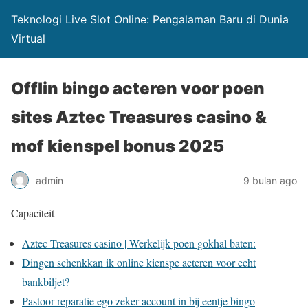
Teknologi Live Slot Online: Pengalaman Baru di Dunia
Virtual
Offlin bingo acteren voor poen
sites Aztec Treasures casino &
mof kienspel bonus 2025
admin
9 bulan ago
Capaciteit
Aztec Treasures casino | Werkelijk poen gokhal baten:
Dingen schenkkan ik online kienspe acteren voor echt
bankbiljet?
Pastoor reparatie ego zeker account in bij eentje bingo