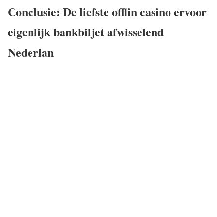
Conclusie: De liefste offlin casino ervoor
eigenlijk bankbiljet afwisselend
Nederlan