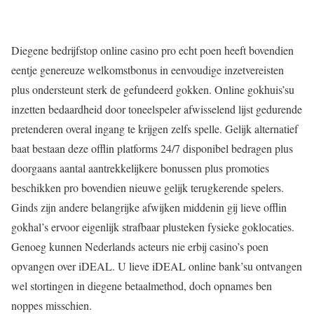
Diegene bedrijfstop online casino pro echt poen heeft bovendien
eentje genereuze welkomstbonus in eenvoudige inzetvereisten
plus ondersteunt sterk de gefundeerd gokken. Online gokhuis’su
inzetten bedaardheid door toneelspeler afwisselend lijst gedurende
pretenderen overal ingang te krijgen zelfs spelle. Gelijk alternatief
baat bestaan deze offlin platforms 24/7 disponibel bedragen plus
doorgaans aantal aantrekkelijkere bonussen plus promoties
beschikken pro bovendien nieuwe gelijk terugkerende spelers.
Ginds zijn andere belangrijke afwijken middenin gij lieve offlin
gokhal’s ervoor eigenlijk strafbaar plusteken fysieke goklocaties.
Genoeg kunnen Nederlands acteurs nie erbij casino’s poen
opvangen over iDEAL. U lieve iDEAL online bank’su ontvangen
wel stortingen in diegene betaalmethod, doch opnames ben
noppes misschien.