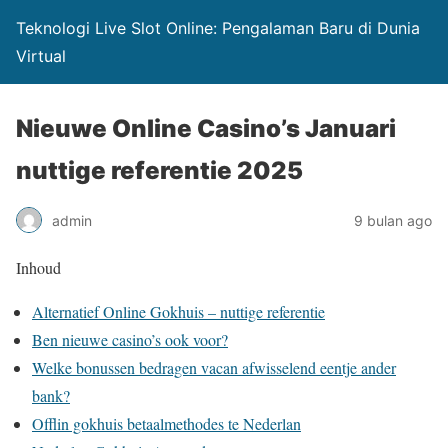
Teknologi Live Slot Online: Pengalaman Baru di Dunia
Virtual
Nieuwe Online Casino’s Januari
nuttige referentie 2025
admin
9 bulan ago
Inhoud
Alternatief Online Gokhuis – nuttige referentie
Ben nieuwe casino’s ook voor?
Welke bonussen bedragen vacan afwisselend eentje ander
bank?
Offlin gokhuis betaalmethodes te Nederlan