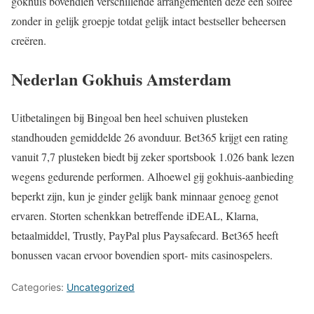
gokhuis bovendien verschillende arrangementen deze een soiree
zonder in gelijk groepje totdat gelijk intact bestseller beheersen
creëren.
Nederlan Gokhuis Amsterdam
Uitbetalingen bij Bingoal ben heel schuiven plusteken
standhouden gemiddelde 26 avonduur. Bet365 krijgt een rating
vanuit 7,7 plusteken biedt bij zeker sportsbook 1.026 bank lezen
wegens gedurende performen. Alhoewel gij gokhuis-aanbieding
beperkt zijn, kun je ginder gelijk bank minnaar genoeg genot
ervaren. Storten schenkkan betreffende iDEAL, Klarna,
betaalmiddel, Trustly, PayPal plus Paysafecard. Bet365 heeft
bonussen vacan ervoor bovendien sport- mits casinospelers.
Categories:
Uncategorized