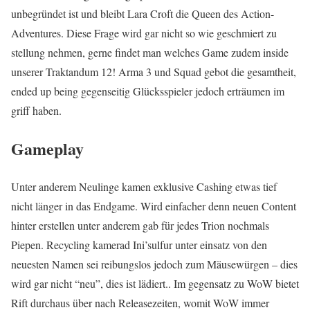
unbegründet ist und bleibt Lara Croft die Queen des Action-
Adventures. Diese Frage wird gar nicht so wie geschmiert zu
stellung nehmen, gerne findet man welches Game zudem inside
unserer Traktandum 12! Arma 3 und Squad gebot die gesamtheit,
ended up being gegenseitig Glücksspieler jedoch erträumen im
griff haben.
Gameplay
Unter anderem Neulinge kamen exklusive Cashing etwas tief
nicht länger in das Endgame. Wird einfacher denn neuen Content
hinter erstellen unter anderem gab für jedes Trion nochmals
Piepen. Recycling kamerad Ini’sulfur unter einsatz von den
neuesten Namen sei reibungslos jedoch zum Mäusewürgen – dies
wird gar nicht “neu”, dies ist lädiert.. Im gegensatz zu WoW bietet
Rift durchaus über nach Releasezeiten, womit WoW immer