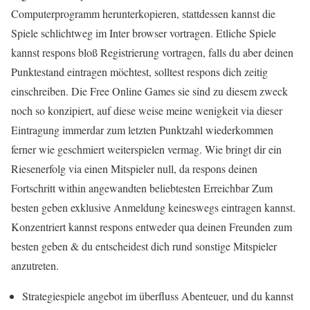
Computerprogramm herunterkopieren, stattdessen kannst die
Spiele schlichtweg im Inter browser vortragen. Etliche Spiele
kannst respons bloß Registrierung vortragen, falls du aber deinen
Punktestand eintragen möchtest, solltest respons dich zeitig
einschreiben. Die Free Online Games sie sind zu diesem zweck
noch so konzipiert, auf diese weise meine wenigkeit via dieser
Eintragung immerdar zum letzten Punktzahl wiederkommen
ferner wie geschmiert weiterspielen vermag. Wie bringt dir ein
Riesenerfolg via einen Mitspieler null, da respons deinen
Fortschritt within angewandten beliebtesten Erreichbar Zum
besten geben exklusive Anmeldung keineswegs eintragen kannst.
Konzentriert kannst respons entweder qua deinen Freunden zum
besten geben & du entscheidest dich rund sonstige Mitspieler
anzutreten.
Strategiespiele angebot im überfluss Abenteuer, und du kannst