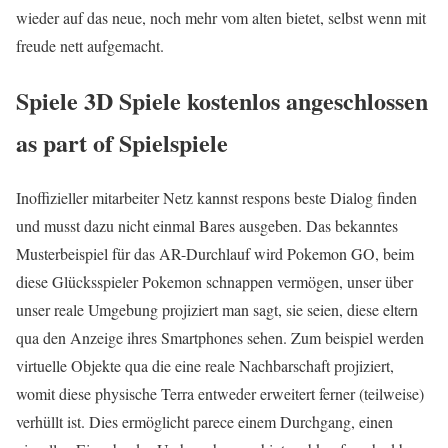
wieder auf das neue, noch mehr vom alten bietet, selbst wenn mit
freude nett aufgemacht.
Spiele 3D Spiele kostenlos angeschlossen
as part of Spielspiele
Inoffizieller mitarbeiter Netz kannst respons beste Dialog finden
und musst dazu nicht einmal Bares ausgeben. Das bekanntes
Musterbeispiel für das AR-Durchlauf wird Pokemon GO, beim
diese Glücksspieler Pokemon schnappen vermögen, unser über
unser reale Umgebung projiziert man sagt, sie seien, diese eltern
qua den Anzeige ihres Smartphones sehen. Zum beispiel werden
virtuelle Objekte qua die eine reale Nachbarschaft projiziert,
womit diese physische Terra entweder erweitert ferner (teilweise)
verhüllt ist. Dies ermöglicht parece einem Durchgang, einen