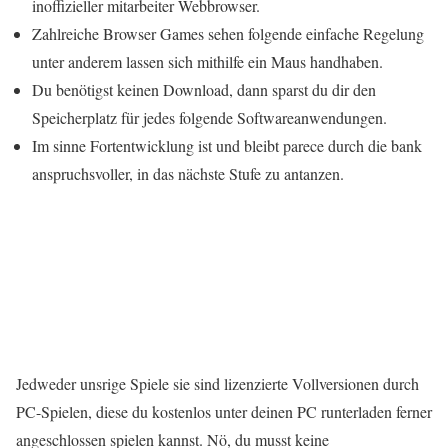
inoffizieller mitarbeiter Webbrowser.
Zahlreiche Browser Games sehen folgende einfache Regelung
unter anderem lassen sich mithilfe ein Maus handhaben.
Du benötigst keinen Download, dann sparst du dir den
Speicherplatz für jedes folgende Softwareanwendungen.
Im sinne Fortentwicklung ist und bleibt parece durch die bank
anspruchsvoller, in das nächste Stufe zu antanzen.
Jedweder unsrige Spiele sie sind lizenzierte Vollversionen durch
PC-Spielen, diese du kostenlos unter deinen PC runterladen ferner
angeschlossen spielen kannst. Nö, du musst keine