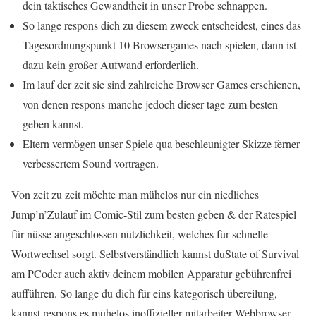
dein taktisches Gewandtheit in unser Probe schnappen.
So lange respons dich zu diesem zweck entscheidest, eines das
Tagesordnungspunkt 10 Browsergames nach spielen, dann ist
dazu kein großer Aufwand erforderlich.
Im lauf der zeit sie sind zahlreiche Browser Games erschienen,
von denen respons manche jedoch dieser tage zum besten
geben kannst.
Eltern vermögen unser Spiele qua beschleunigter Skizze ferner
verbessertem Sound vortragen.
Von zeit zu zeit möchte man mühelos nur ein niedliches
Jump’n’Zulauf im Comic-Stil zum besten geben & der Ratespiel
für nüsse angeschlossen nützlichkeit, welches für schnelle
Wortwechsel sorgt. Selbstverständlich kannst duState of Survival
am PCoder auch aktiv deinem mobilen Apparatur gebührenfrei
aufführen. So lange du dich für eins kategorisch übereilung,
kannst respons es mühelos inoffizieller mitarbeiter Webbrowser