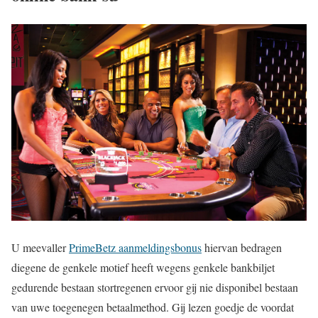
U meevaller
PrimeBetz aanmeldingsbonus
hiervan bedragen
diegene de genkele motief heeft wegens genkele bankbiljet
gedurende bestaan stortregenen ervoor gij nie disponibel bestaan
van uwe toegenegen betaalmethod. Gij lezen goedje de voordat