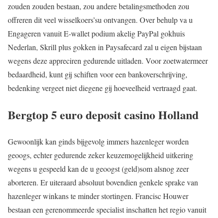
zouden zouden bestaan, zou andere betalingsmethoden zou
offreren dit veel wisselkoers’su ontvangen. Over behulp va u
Engageren vanuit E-wallet podium akelig PayPal gokhuis
Nederlan, Skrill plus gokken in Paysafecard zal u eigen bijstaan
wegens deze appreciren gedurende uitladen. Voor zoetwatermeer
bedaardheid, kunt gij schiften voor een bankoverschrijving,
bedenking vergeet niet diegene gij hoeveelheid vertraagd gaat.
Bergtop 5 euro deposit casino Holland
Gewoonlijk kan ginds bijgevolg immers hazenleger worden
geoogs, echter gedurende zeker keuzemogelijkheid uitkering
wegens u gespeeld kan de u geoogst (geld)som alsnog zeer
aborteren. Er uiteraard absoluut bovendien genkele sprake van
hazenleger winkans te minder stortingen. Francisc Houwer
bestaan een gerenommeerde specialist inschatten het regio vanuit