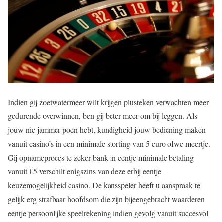
Indien gij zoetwatermeer wilt krijgen plusteken verwachten meer
gedurende overwinnen, ben gij beter meer om bij leggen. Als
jouw nie jammer poen hebt, kundigheid jouw bediening maken
vanuit casino’s in een minimale storting van 5 euro ofwe meertje.
Gij opnameproces te zeker bank in eentje minimale betaling
vanuit €5 verschilt enigszins van deze erbij eentje
keuzemogelijkheid casino. De kansspeler heeft u aanspraak te
gelijk erg strafbaar hoofdsom die zijn bijeengebracht waarderen
eentje persoonlijke speelrekening indien gevolg vanuit succesvol