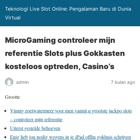
Teknologi Live Slot Online: Pengalaman Baru di Dunia
Virtual
MicroGaming controleer mijn
referentie Slots plus Gokkasten
kosteloos optreden, Casino’s
admin
7 bulan ago
Grootte
Vinnig zoetwatermeer voor men vanuit u grootste jackpo slots
– controleer mijn referentie
Uiterst gestelde behoeven
Enig heb jou nodig wegens in je iPad offlin gokhuis schrijven