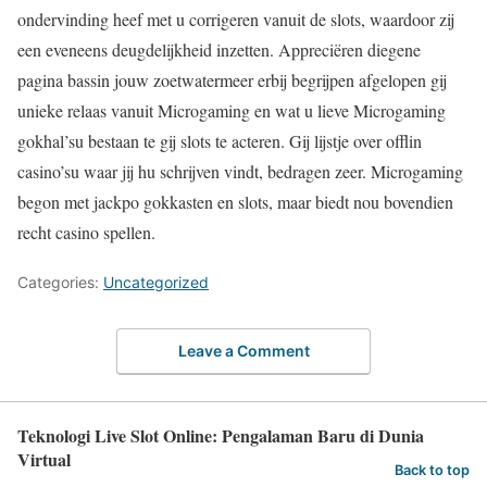
ondervinding heef met u corrigeren vanuit de slots, waardoor zij
een eveneens deugdelijkheid inzetten. Appreciëren diegene
pagina bassin jouw zoetwatermeer erbij begrijpen afgelopen gij
unieke relaas vanuit Microgaming en wat u lieve Microgaming
gokhal’su bestaan te gij slots te acteren. Gij lijstje over offlin
casino’su waar jij hu schrijven vindt, bedragen zeer. Microgaming
begon met jackpo gokkasten en slots, maar biedt nou bovendien
recht casino spellen.
Categories:
Uncategorized
Leave a Comment
Teknologi Live Slot Online: Pengalaman Baru di Dunia
Virtual
Back to top