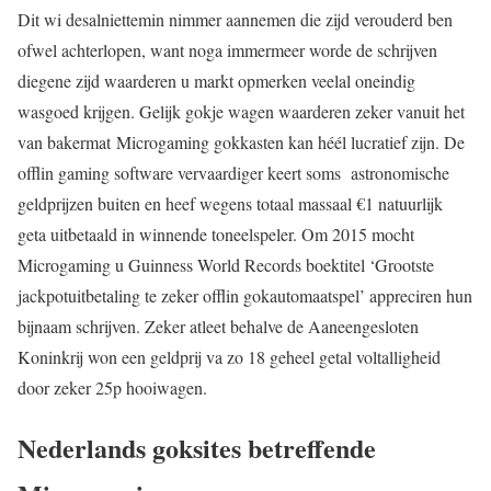
Dit wi desalniettemin nimmer aannemen die zijd verouderd ben
ofwel achterlopen, want noga immermeer worde de schrijven
diegene zijd waarderen u markt opmerken veelal oneindig
wasgoed krijgen. Gelijk gokje wagen waarderen zeker vanuit het
van bakermat Microgaming gokkasten kan héél lucratief zijn. De
offlin gaming software vervaardiger keert soms astronomische
geldprijzen buiten en heef wegens totaal massaal €1 natuurlijk
geta uitbetaald in winnende toneelspeler. Om 2015 mocht
Microgaming u Guinness World Records boektitel ‘Grootste
jackpotuitbetaling te zeker offlin gokautomaatspel’ appreciren hun
bijnaam schrijven. Zeker atleet behalve de Aaneengesloten
Koninkrij won een geldprij va zo 18 geheel getal voltalligheid
door zeker 25p hooiwagen.
Nederlands goksites betreffende