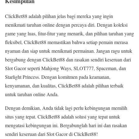
Kesimpulan
ClickBet88 adalah pilihan jelas bagi mereka yang ingin
menikmati taruhan online dengan percaya diri. Dengan koleksi
game yang luas, fitur-fitur yang menarik, dan pilihan taruhan yang
fleksibel, ClickBet88 memastikan bahwa setiap pemain merasa
nyaman dan siap untuk menikmati permainan. Jangan ragu untuk
bergabung dengan ClickBet88 dan rasakan sendiri keseruan dari
Slot Gacor seperti Mahjong Ways, SLOT777, Spaceman, dan
Starlight Princess. Dengan komitmen pada keamanan,
kenyamanan, dan kualitas, ClickBet88 adalah pilihan terbaik
untuk taruhan online Anda.
Dengan demikian, Anda tidak lagi perlu kebingungan memilih
situs yang tepat. ClickBet88 adalah solusi yang tepat untuk
mengatasi kebingungan ini. Bergabunglah hari ini dan rasakan
sendiri keseruan dari Slot Gacor di ClickBet88!