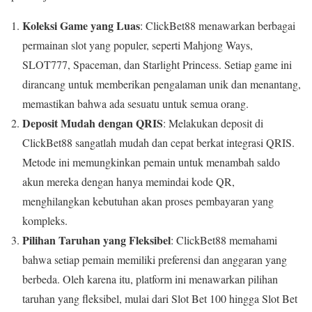
Koleksi Game yang Luas
: ClickBet88 menawarkan berbagai
permainan slot yang populer, seperti Mahjong Ways,
SLOT777, Spaceman, dan Starlight Princess. Setiap game ini
dirancang untuk memberikan pengalaman unik dan menantang,
memastikan bahwa ada sesuatu untuk semua orang.
Deposit Mudah dengan QRIS
: Melakukan deposit di
ClickBet88 sangatlah mudah dan cepat berkat integrasi QRIS.
Metode ini memungkinkan pemain untuk menambah saldo
akun mereka dengan hanya memindai kode QR,
menghilangkan kebutuhan akan proses pembayaran yang
kompleks.
Pilihan Taruhan yang Fleksibel
: ClickBet88 memahami
bahwa setiap pemain memiliki preferensi dan anggaran yang
berbeda. Oleh karena itu, platform ini menawarkan pilihan
taruhan yang fleksibel, mulai dari Slot Bet 100 hingga Slot Bet