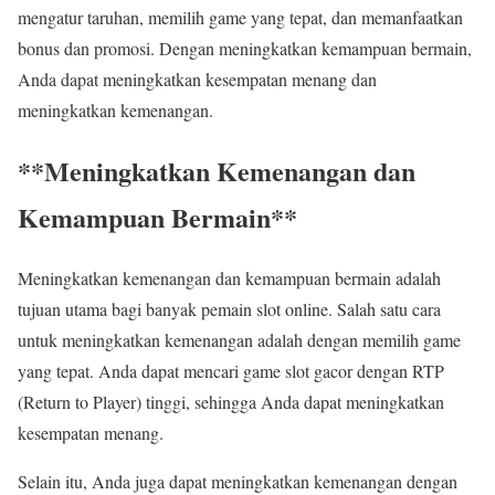
mengatur taruhan, memilih game yang tepat, dan memanfaatkan
bonus dan promosi. Dengan meningkatkan kemampuan bermain,
Anda dapat meningkatkan kesempatan menang dan
meningkatkan kemenangan.
**Meningkatkan Kemenangan dan
Kemampuan Bermain**
Meningkatkan kemenangan dan kemampuan bermain adalah
tujuan utama bagi banyak pemain slot online. Salah satu cara
untuk meningkatkan kemenangan adalah dengan memilih game
yang tepat. Anda dapat mencari game slot gacor dengan RTP
(Return to Player) tinggi, sehingga Anda dapat meningkatkan
kesempatan menang.
Selain itu, Anda juga dapat meningkatkan kemenangan dengan