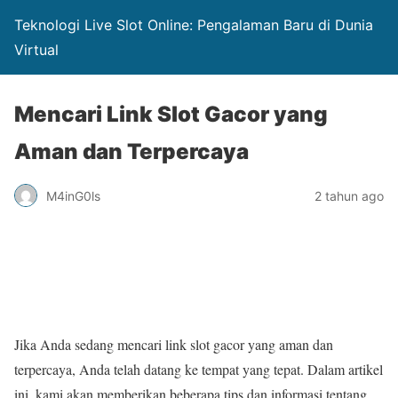
Teknologi Live Slot Online: Pengalaman Baru di Dunia
Virtual
Mencari Link Slot Gacor yang
Aman dan Terpercaya
M4inG0ls
2 tahun ago
Jika Anda sedang mencari link slot gacor yang aman dan
terpercaya, Anda telah datang ke tempat yang tepat. Dalam artikel
ini, kami akan memberikan beberapa tips dan informasi tentang