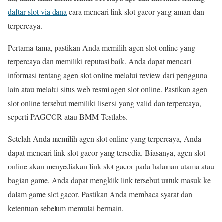
daftar slot via dana
cara mencari link slot gacor yang aman dan
terpercaya.
Pertama-tama, pastikan Anda memilih agen slot online yang
terpercaya dan memiliki reputasi baik. Anda dapat mencari
informasi tentang agen slot online melalui review dari pengguna
lain atau melalui situs web resmi agen slot online. Pastikan agen
slot online tersebut memiliki lisensi yang valid dan terpercaya,
seperti PAGCOR atau BMM Testlabs.
Setelah Anda memilih agen slot online yang terpercaya, Anda
dapat mencari link slot gacor yang tersedia. Biasanya, agen slot
online akan menyediakan link slot gacor pada halaman utama atau
bagian game. Anda dapat mengklik link tersebut untuk masuk ke
dalam game slot gacor. Pastikan Anda membaca syarat dan
ketentuan sebelum memulai bermain.