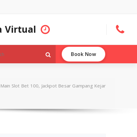
 Virtual
Book Now
/
Main Slot Bet 100, Jackpot Besar Gampang Kejar