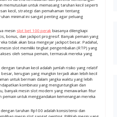
in memutuskan untuk memasang taruhan kecil seperti
esan kecil, strategi dan pemahaman tentang
uhan minimal ini sangat penting agar peluang
wa mesin
slot bet 100 perak
biasanya dilengkapi
atis, bonus, dan jackpot progresif. Banyak pemain yang
ka tidak akan bisa mengejar jackpot besar. Padahal,
 mesin slot memiliki tingkat pengembalian (RTP) yang
 diakses oleh semua pemain, termasuk mereka yang
dengan taruhan kecil adalah jumlah risiko yang relatif
 besar, kerugian yang mungkin terjadi akan lebih kecil
aman untuk bermain dalam jangka waktu yang lebih
endapatkan kombinasi yang menguntungkan dan
tu, banyak mesin slot modern yang menawarkan fitur
kan pemain untuk menggandakan kemenangan mereka
 dengan taruhan Rp100 adalah konsistensi dan
lihan mesin slot sangat penting. Pilihlah mesin yang