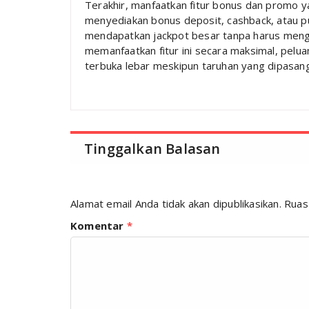
Terakhir, manfaatkan fitur bonus dan promo ya
menyediakan bonus deposit, cashback, atau pu
mendapatkan jackpot besar tanpa harus meng
memanfaatkan fitur ini secara maksimal, pelu
terbuka lebar meskipun taruhan yang dipasang 
Tinggalkan Balasan
Alamat email Anda tidak akan dipublikasikan.
Ruas
Komentar
*