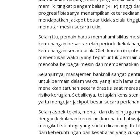
memiliki tingkat pengembalian (RTP) tinggi da
progresif biasanya menampilkan ketersediaan f
mendapatkan jackpot besar tidak selalu tingg
memutar mesin secara rutin.
Selain itu, pemain harus memahami siklus me
kemenangan besar setelah periode kekalahan
kemenangan secara acak. Oleh karena itu, ob
menentukan waktu yang tepat untuk bermain 
mencoba berbagai mesin dan memperhatikan
Selanjutnya, manajemen bankroll sangat penti
untuk bermain dalam waktu yang lebih lama d
menaikkan taruhan secara drastis saat meras
risiko kerugian. Sebaliknya, tetaplah konsiste
yaitu mengejar jackpot besar secara perlahan 
Selain aspek teknis, mental dan disiplin juga 
dengan kekalahan beruntun, karena itu hal waj
mengikuti strategi yang sudah dirancang. Ketik
dari keberuntungan dan kesabaran yang cukup