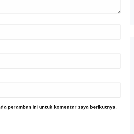
ada peramban ini untuk komentar saya berikutnya.