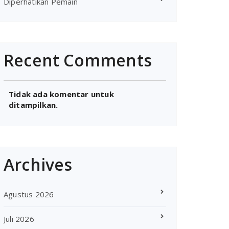
Diperhatikan Pemain
Recent Comments
Tidak ada komentar untuk
ditampilkan.
Archives
Agustus 2026
Juli 2026