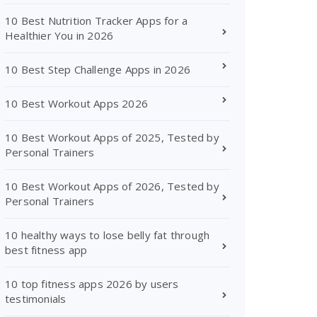
10 Best Nutrition Tracker Apps for a
Healthier You in 2026
10 Best Step Challenge Apps in 2026
10 Best Workout Apps 2026
10 Best Workout Apps of 2025, Tested by
Personal Trainers
10 Best Workout Apps of 2026, Tested by
Personal Trainers
10 healthy ways to lose belly fat through
best fitness app
10 top fitness apps 2026 by users
testimonials