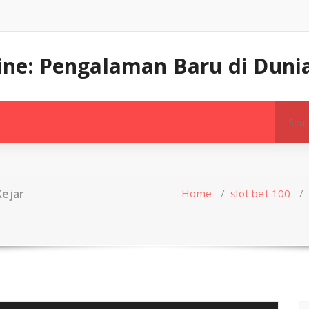
line: Pengalaman Baru di Dunia
Search
for:
Kejar
Home
/
slot bet 100