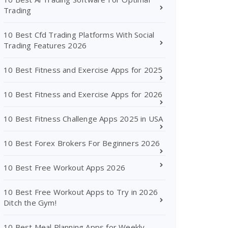
Trading
10 Best Cfd Trading Platforms With Social
Trading Features 2026
10 Best Fitness and Exercise Apps for 2025
10 Best Fitness and Exercise Apps for 2026
10 Best Fitness Challenge Apps 2025 in USA
10 Best Forex Brokers For Beginners 2026
10 Best Free Workout Apps 2026
10 Best Free Workout Apps to Try in 2026
Ditch the Gym!
10 Best Meal Planning Apps for Weekly