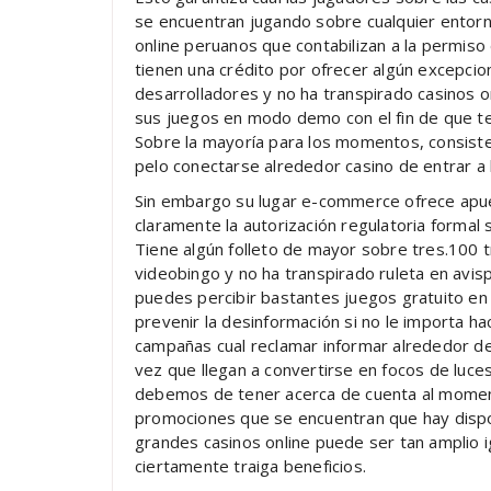
se encuentran jugando sobre cualquier entorn
online peruanos que contabilizan a la permis
tienen una crédito por ofrecer algún excepcio
desarrolladores y no ha transpirado casinos o
sus juegos en modo demo con el fin de que te
Sobre la mayoría para los momentos, consiste 
pelo conectarse alrededor casino de entrar a l
Sin embargo su lugar e-commerce ofrece apues
claramente la autorización regulatoria formal 
Tiene algún folleto de mayor sobre tres.100 
videobingo y no ha transpirado ruleta en avi
puedes percibir bastantes juegos gratuito en
prevenir la desinformación si no le importa ha
campañas cual reclamar informar alrededor del
vez que llegan a convertirse en focos de luce
debemos de tener acerca de cuenta al moment
promociones que se encuentran que hay dispon
grandes casinos online puede ser tan amplio ig
ciertamente traiga beneficios.