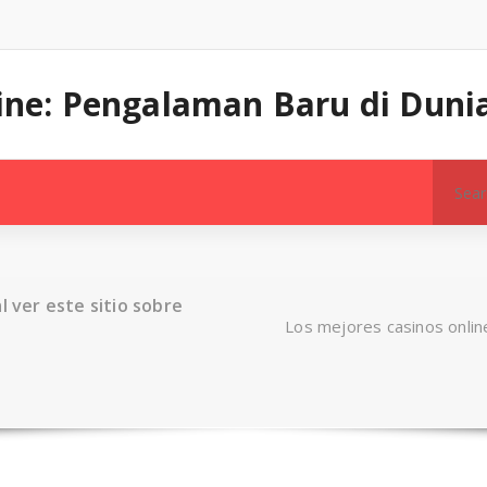
line: Pengalaman Baru di Dunia
Search
for:
l ver este sitio sobre
Los mejores casinos onlin