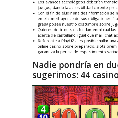
Los avances tecnológicos deberían transfo
juegos, dando la accesibilidad carente pre
Con el fin de eludir una desinformación se 
en el contribuyente de sus obligaciones fis
grasa posee nuestro costumbre sobre juga
Quieres decir que, es fundamental cual las
acerca de castellano; igual que mail, chat ac
Referente a PlayUZU es posible hallar una 
online casino sobre preparado, slots premi
garantiza la pericia de esparcimiento varia
Nadie pondrí­a en d
sugerimos: 44 casin