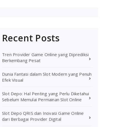
Recent Posts
Tren Provider Game Online yang Diprediksi
Berkembang Pesat
Dunia Fantasi dalam Slot Modern yang Penuh
Efek Visual
Slot Depo: Hal Penting yang Perlu Diketahui
Sebelum Memulai Permainan Slot Online
Slot Depo QRIS dan Inovasi Game Online
dari Berbagai Provider Digital