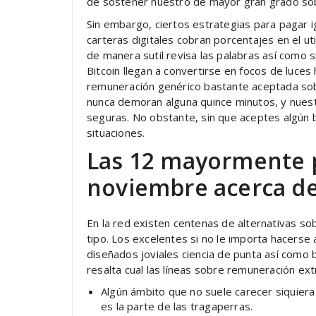
de sostener nuestro de mayor gran grado sob
Sin embargo, ciertos estrategias para pagar ig
carteras digitales cobran porcentajes en el ut
de manera sutil revisa las palabras así­ como 
Bitcoin llegan a convertirse en focos de luc
remuneración genérico bastante aceptada sobre
nunca demoran alguna quince minutos, y nues
seguras. No obstante, sin que aceptes algún b
situaciones.
Las 12 mayormente 
noviembre acerca de
En la red existen centenas de alternativas s
tipo. Los excelentes si no le importa hacerse
diseñados joviales ciencia de punta así­ como b
resalta cual las líneas sobre remuneración ex
Algún ámbito que no suele carecer siquiera a
es la parte de las tragaperras.