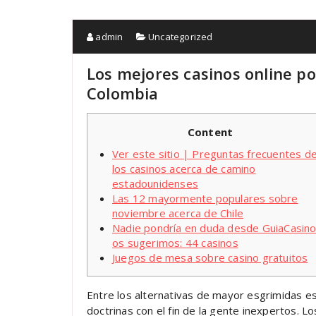
admin
Uncategorized
Los mejores casinos online por
Colombia
Content
Ver este sitio | Preguntas frecuentes d
los casinos acerca de camino
estadounidenses
Las 12 mayormente populares sobre
noviembre acerca de Chile
Nadie pondrí­a en duda desde GuiaCasin
os sugerimos: 44 casinos
Juegos de mesa sobre casino gratuitos
Entre los alternativas de mayor esgrimidas 
doctrinas con el fin de la gente inexpertos. L