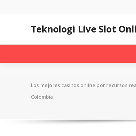
Skip
to
content
Teknologi Live Slot On
Los mejores casinos online por recursos rea
Colombia