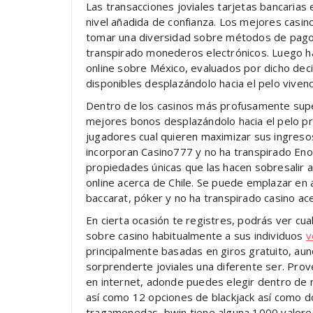
Las transacciones joviales tarjetas bancarias
nivel añadida de confianza. Los mejores casin
tomar una diversidad sobre métodos de pago, 
transpirado monederos electrónicos. Luego ha
online sobre México, evaluados por dicho dec
disponibles desplazándolo hacia el pelo viven
Dentro de los casinos más profusamente supe
mejores bonos desplazándolo hacia el pelo p
jugadores cual quieren maximizar sus ingreso
incorporan Casino777 y no ha transpirado Eno
propiedades únicas que las hacen sobresalir 
online acerca de Chile. Se puede emplazar en 
baccarat, póker y no ha transpirado casino ace
En cierta ocasión te registres, podrás ver cu
sobre casino habitualmente a sus individuos
v
principalmente basadas en giros gratuito, au
sorprenderte joviales una diferente ser. Prov
en internet, adonde puedes elegir dentro de
así como 12 opciones de blackjack así­ como d
tragamonedas, bwin tiene alguna 1000 valore