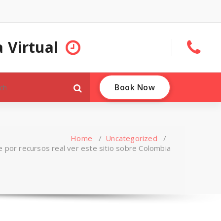
 Virtual
Book Now
Home
/
Uncategorized
/
e por recursos real ver este sitio sobre Colombia