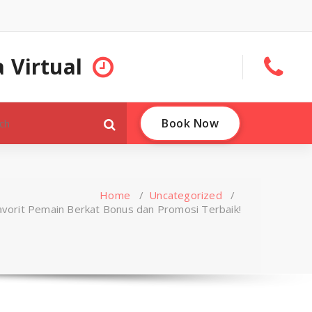
 Virtual
Book Now
Home
/
Uncategorized
/
Favorit Pemain Berkat Bonus dan Promosi Terbaik!