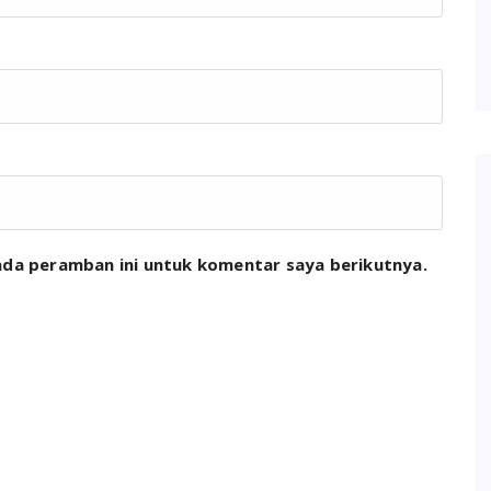
ada peramban ini untuk komentar saya berikutnya.