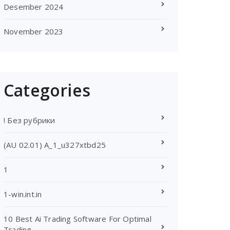
Desember 2024
November 2023
Categories
! Без рубрики
(AU 02.01) A_1_u327xtbd25
1
1-win.int.in
10 Best Ai Trading Software For Optimal
Trading