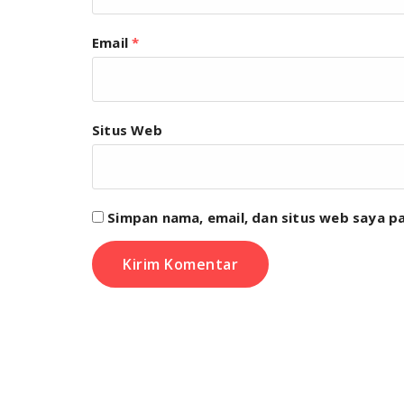
Email
*
Situs Web
Simpan nama, email, dan situs web saya p