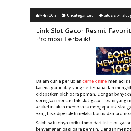
M4inG0ls
Uncategorized
situs slot
,
slot
Link Slot Gacor Resmi: Favor
Promosi Terbaik!
Dalam dunia perjudian
ceme online
menjadi sal
karena gameplay yang sederhana dan menghibu
didapatkan oleh para pemain. Dengan banyakny
seringkali mencari link slot gacor resmi yan
Artikel ini akan membahas mengapa link slot 
yang bisa diperoleh melalui bonus dan promos
Salah satu daya tarik utama dari link slot ga
kenyamanan bagi para pemain. Dengan menggu