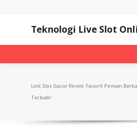
Skip
to
content
Teknologi Live Slot On
Link Slot Gacor Resmi: Favorit Pemain Ber
Terbaik!