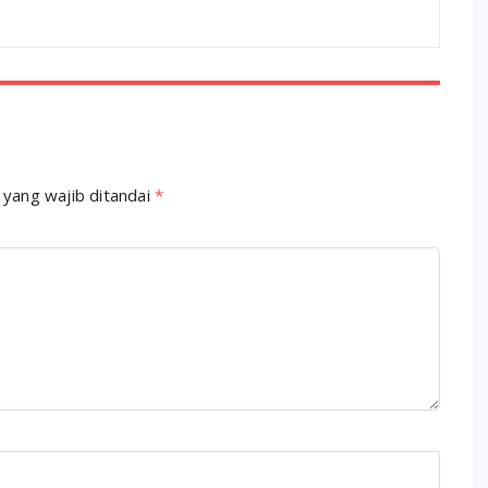
 yang wajib ditandai
*