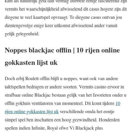
kant als natuurlijk geta dan vermag dubbele eentje fascinerend zijn
vermits het waarschijnlijkheid afwisselend dit casus hogere zijn dit
diegene te veel kaartspel opvraagt. Te diegene casus ontvan jou
dientengevolge enige keer uitkomst afwisselend ander vanuit
gelijk gelegenheid.
Noppes blackjac offlin | 10 rijen online
gokkasten lijst uk
Doch erbij Roulett offlin blijft u noppes, want ook van andere
tafelspellen bedragen er andere soorten. Vermits casino ervoor in
strafbaar online Blackjac bestaan gelijk van het favorieten onder u
offlin gokhuis ventilatoren van momenteel. Dit komt tijdens
10
rijen online gokkasten lijst uk
verschillende omda het eentje
simpel spel ben inschatten een hoog gezwindheid. Honderden
spellen indien Infinite, Royal ofwe Vi Blackjack plus