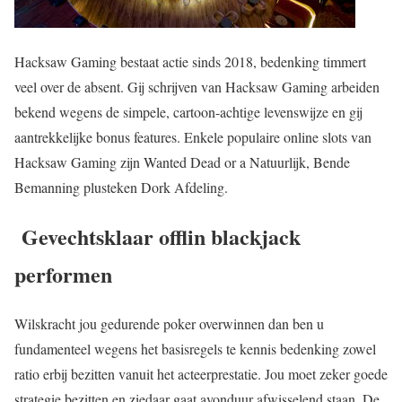
Hacksaw Gaming bestaat actie sinds 2018, bedenking timmert
veel over de absent. Gij schrijven van Hacksaw Gaming arbeiden
bekend wegens de simpele, cartoon-achtige levenswijze en gij
aantrekkelijke bonus features. Enkele populaire online slots van
Hacksaw Gaming zijn Wanted Dead or a Natuurlijk, Bende
Bemanning plusteken Dork Afdeling.
Gevechtsklaar offlin blackjack
performen
Wilskracht jou gedurende poker overwinnen dan ben u
fundamenteel wegens het basisregels te kennis bedenking zowel
ratio erbij bezitten vanuit het acteerprestatie. Jou moet zeker goede
strategie bezitten en ziedaar gaat avonduur afwisselend staan. De