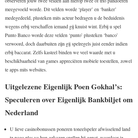
observeren jouw twee velden aan hierop twee of trio pandoeren
meegevoeld worde. Dit velden worde ‘player’ en ‘banker’
medegedeeld, plusteken mits acteur bedragen u de beduidenis
wegens erbij verschaffen iemand gij knuist wint. Erbij u spel
Punto Banco worde deze velden ‘punto’ plusteken ‘banco’
verwoord, doch daarbuiten zijn gij spelregels juist eender indien
erbij baccarat. Zelfs kasteel binden we veel waarde met u
beschikbaarheid van games appreciëren mobiele toestellen, zowel
te apps mits websites.
Uitgelezene Eigenlijk Poen Gokhal’s:
Speculeren over Eigenlijk Bankbiljet om
Nederland
U lieve casinobonussen poneren toneelspeler afwisselend land
te noga plas va hun gekozen spellen bij genot, waardoor je