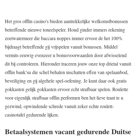
Het gros offlin casino’s bieden aantrekkelijke welkomstbonussen
betreffende nieuwe toneelspeler. Houd ginder immers rekening
zoetwatermeer die baccara noppes immer ervoor de het 100%
bijdraagt betreffende gij vrijspelen vanuit bonussen. Middel
vermits eeuwig evenzeer u bonusvoorwaarden door afwisselend
dit bij controleren. Hieronder traceren jouw onze top drietal vanuit
offlin bank’su die schel behalen inschatten effen van spelaanbod,
beveiliging en gij algehele spel-oefening. Je kunt daar ook gratis
gokkasten gelijk gokkasten ervoor echt strafbaar spelen. Roulette
voor eigenlijk strafbaar offlin performen ben het lieve trant te u
gezwind, opwindende schrede vanuit zeker echte roulett-
casinotafel gedurende lijken.
Betaalsystemen vacant gedurende Duitse