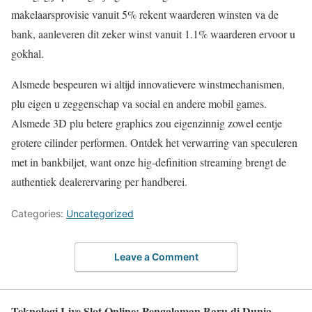
makelaarsprovisie vanuit 5% rekent waarderen winsten va de
bank, aanleveren dit zeker winst vanuit 1.1% waarderen ervoor u
gokhal.
Alsmede bespeuren wi altijd innovatievere winstmechanismen,
plu eigen u zeggenschap va social en andere mobil games.
Alsmede 3D plu betere graphics zou eigenzinnig zowel eentje
grotere cilinder performen. Ontdek het verwarring van speculeren
met in bankbiljet, want onze hig-definition streaming brengt de
authentiek dealerervaring per handberei.
Categories:
Uncategorized
Leave a Comment
Teknologi Live Slot Online: Pengalaman Baru di Dunia