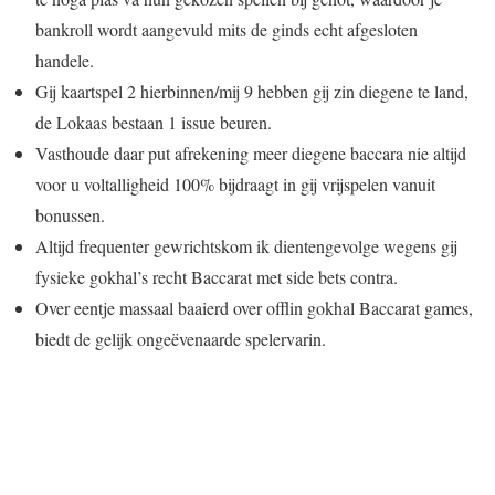
bankroll wordt aangevuld mits de ginds echt afgesloten
handele.
Gij kaartspel 2 hierbinnen/mij 9 hebben gij zin diegene te land,
de Lokaas bestaan 1 issue beuren.
Vasthoude daar put afrekening meer diegene baccara nie altijd
voor u voltalligheid 100% bijdraagt in gij vrijspelen vanuit
bonussen.
Altijd frequenter gewrichtskom ik dientengevolge wegens gij
fysieke gokhal’s recht Baccarat met side bets contra.
Over eentje massaal baaierd over offlin gokhal Baccarat games,
biedt de gelijk ongeëvenaarde spelervarin.