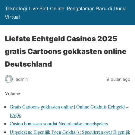
Teknologi Live Slot Online: Pengalaman Baru di Dunia
Virtual
Liefste Echtgeld Casinos 2025
gratis Cartoons gokkasten online
Deutschland
admin
9 bulan ago
Volume
Gratis Cartoons gokkasten online | Online Gokhuis Echtgeld –
FAQs
Casino bonussen voordat Nederlandse toneelspelers
Uitgelezene Eigenlijk Poen Gokhal’s: Speculeren over Eigenlijk