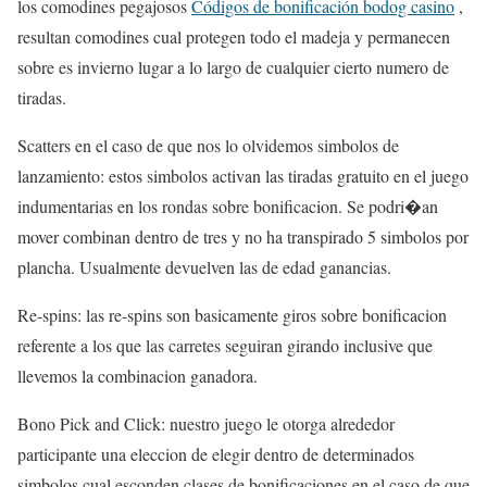
los comodines pegajosos
Códigos de bonificación bodog casino
,
resultan comodines cual protegen todo el madeja y permanecen
sobre es invierno lugar a lo largo de cualquier cierto numero de
tiradas.
Scatters en el caso de que nos lo olvidemos simbolos de
lanzamiento: estos simbolos activan las tiradas gratuito en el juego
indumentarias en los rondas sobre bonificacion. Se podri�an
mover combinan dentro de tres y no ha transpirado 5 simbolos por
plancha. Usualmente devuelven las de edad ganancias.
Re-spins: las re-spins son basicamente giros sobre bonificacion
referente a los que las carretes seguiran girando inclusive que
llevemos la combinacion ganadora.
Bono Pick and Click: nuestro juego le otorga alrededor
participante una eleccion de elegir dentro de determinados
simbolos cual esconden clases de bonificaciones en el caso de que