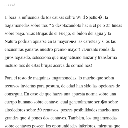
accesit.
Libera la influencia de los causas sobre Wild Spells �, la
tragamonedas sobre tres ? 5 desplazandolo hacia el pelo 25 lineas
sobre paga. ?Las Brujas de el Fuego, el bidon del agua y la
Natura podrian apilarse en la mayori�a las carretes y si os las
encuentras ganaras nuestro premio mayor! ?Durante ronda de
giros regalado, selecciona que magnetismo lanzar y transforma
incluso tres de estas brujas acerca de comodines!
Para el resto de maquinas tragamonedas, lo mucho que sobra
recursos inviertas para postura, de edad han sido las opciones de
conseguir. En caso de que haces una apuesta norma sobre una
cuerpo humano sobre centavo, cual generalmente seri�a sobre
alrededores sobre 50 centavos, posees posibilidades mucho mas
grandes que si pones dos centavos. Tambien, los tragamonedas
sobre centavos poseen los oportunidades inferiores, mientras que