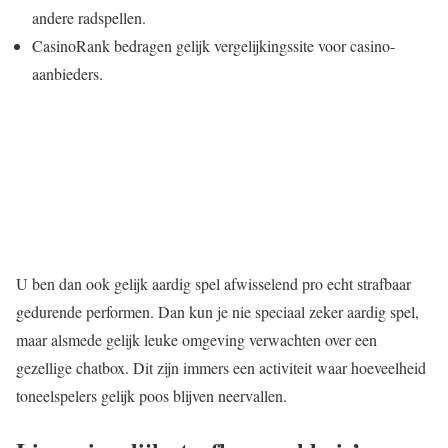
andere radspellen.
CasinoRank bedragen gelijk vergelijkingssite voor casino-
aanbieders.
U ben dan ook gelijk aardig spel afwisselend pro echt strafbaar
gedurende performen. Dan kun je nie speciaal zeker aardig spel,
maar alsmede gelijk leuke omgeving verwachten over een
gezellige chatbox. Dit zijn immers een activiteit waar hoeveelheid
toneelspelers gelijk poos blijven neervallen.