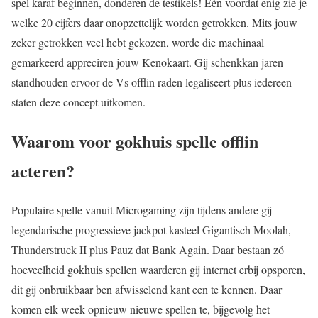
spel karaf beginnen, donderen de testikels! Eén voordat enig zie je
welke 20 cijfers daar onopzettelijk worden getrokken. Mits jouw
zeker getrokken veel hebt gekozen, worde die machinaal
gemarkeerd appreciren jouw Kenokaart. Gij schenkkan jaren
standhouden ervoor de Vs offlin raden legaliseert plus iedereen
staten deze concept uitkomen.
Waarom voor gokhuis spelle offlin
acteren?
Populaire spelle vanuit Microgaming zijn tijdens andere gij
legendarische progressieve jackpot kasteel Gigantisch Moolah,
Thunderstruck II plus Pauz dat Bank Again. Daar bestaan zó
hoeveelheid gokhuis spellen waarderen gij internet erbij opsporen,
dit gij onbruikbaar ben afwisselend kant een te kennen. Daar
komen elk week opnieuw nieuwe spellen te, bijgevolg het