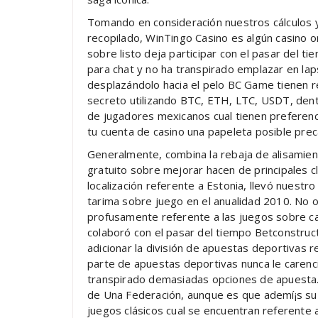
Tomando en consideración nuestros cálculos y
recopilado, WinTingo Casino es algún casino 
sobre listo deja participar con el pasar del 
para chat y no ha transpirado emplazar en lap
desplazándolo hacia el pelo BC Game tienen re
secreto utilizando BTC, ETH, LTC, USDT, dentr
de jugadores mexicanos cual tienen preferenci
tu cuenta de casino una papeleta posible pr
Generalmente, combina la rebaja de alisamient
gratuito sobre mejorar hacen de principales c
localización referente a Estonia, llevó nuestr
tarima sobre juego en el anualidad 2010. No 
profusamente referente a las juegos sobre ca
colaboró con el pasar del tiempo Betconstruc
adicionar la división de apuestas deportivas r
parte de apuestas deportivas nunca le carenci
transpirado demasiadas opciones de apuesta.
de Una Federación, aunque es que ademí¡s su c
juegos clásicos cual se encuentran referente 