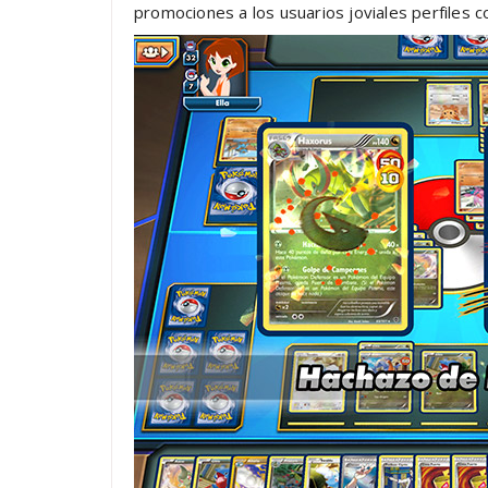
promociones a los usuarios joviales perfiles c