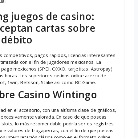
al.
g juegos de casino:
aceptan cartas sobre
 débito
competitivos, pagos rápidos, licencias interesantes
timizada con el fin de jugadores mexicanos. La
 pago mexicanos (SPEI, OXXO, tarjetitas, Astropay)
as horas. Los superiores casinos online acerca de
t, 1win, Betsson, Stake así­ como BC Game.
obre Casino Wintingo
d en el accesorio, con una altísima clase de gráficos,
io excesivamente valorada. En caso de que poseas
s slots, lo más recomendable podrí­a ser os registres
obre valores de tragaperras, con el fin de que poseas
n interpretación clásica como en el formato online,