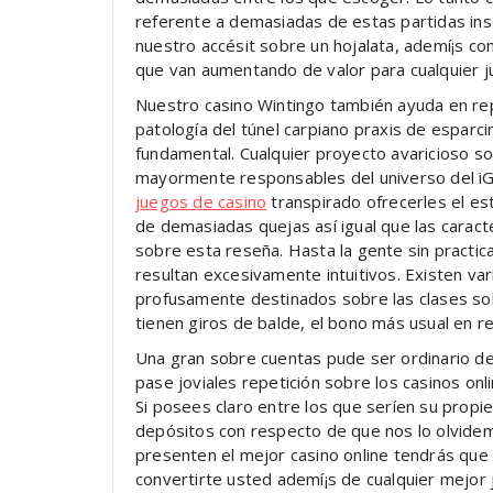
referente a demasiadas de estas partidas inscr
nuestro accésit sobre un hojalata, ademí¡s co
que van aumentando de valor para cualquier ju
Nuestro casino Wintingo también ayuda en re
patologí­a del túnel carpiano praxis de espar
fundamental. Cualquier proyecto avaricioso so
mayormente responsables del universo del iGa
juegos de casino
transpirado ofrecerles el e
de demasiadas quejas así­ igual que las caract
sobre esta reseña. Hasta la gente sin practica
resultan excesivamente intuitivos. Existen v
profusamente destinados sobre las clases sob
tienen giros de balde, el bono más usual en rel
Una gran sobre cuentas pude ser ordinario de 
pase joviales repetición sobre los casinos onl
Si posees claro entre los que serí­en su propi
depósitos con respecto de que nos lo olvidemo
presenten el mejor casino online tendrás que
convertirte usted ademí¡s de cualquier mejor 