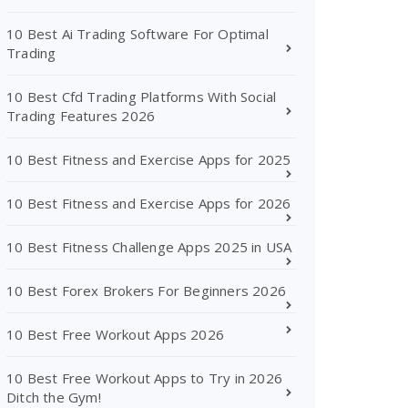
10 Best Ai Trading Software For Optimal
Trading
10 Best Cfd Trading Platforms With Social
Trading Features 2026
10 Best Fitness and Exercise Apps for 2025
10 Best Fitness and Exercise Apps for 2026
10 Best Fitness Challenge Apps 2025 in USA
10 Best Forex Brokers For Beginners 2026
10 Best Free Workout Apps 2026
10 Best Free Workout Apps to Try in 2026
Ditch the Gym!