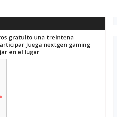
ros gratuito una treintena
participar Juega nextgen gaming
jar en el lugar
o
a