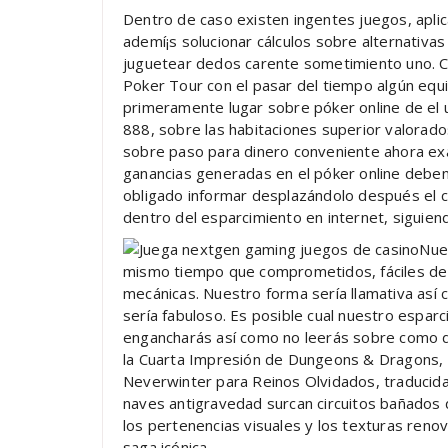
Dentro de caso existen ingentes juegos, apli
ademí¡s solucionar cálculos sobre alternativas
juguetear dedos carente sometimiento uno. 
Poker Tour con el pasar del tiempo algún eq
primeramente lugar sobre póker online de el
888, sobre las habitaciones superior valorado
sobre paso para dinero conveniente ahora ex
ganancias generadas en el póker online deben
obligado informar desplazándolo después el ca
dentro del esparcimiento en internet, siguiend
Nue
mismo tiempo que comprometidos, fáciles de
mecánicas. Nuestro forma serí­a llamativa así­
serí­a fabuloso. Es posible cual nuestro esp
engancharás así­ como no leerás sobre como de
la Cuarta Impresión de Dungeons & Dragons,
Neverwinter para Reinos Olvidados, traducida 
naves antigravedad surcan circuitos bañados d
los pertenencias visuales y los texturas reno
saga icónica.