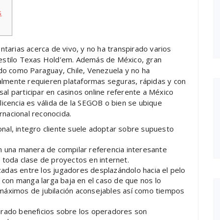
s
tarias acerca de vivo, y no ha transpirado varios
r estilo Texas Hold’em. Además de México, gran
do como Paraguay, Chile, Venezuela y no ha
almente requieren plataformas seguras, rápidas y con
cesal participar en casinos online referente a México
 licencia es válida de la SEGOB o bien se ubique
rnacional reconocida.
nal, integro cliente suele adoptar sobre supuesto
una manera de compilar referencia interesante
o toda clase de proyectos en internet.
adas entre los jugadores desplazándolo hacia el pelo
con manga larga baja en el caso de que nos lo
máximos de jubilación aconsejables así­ como tiempos
irado beneficios sobre los operadores son