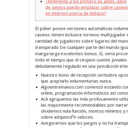
¿Referente a los primero es antes clase
de juegos puedo emplazar sobre casino
en internet acerca de México?
El póker posee versiones automáticas indumen
casinos tienen inclusive torneos multijugado
cantidad de jugadores sobre lugares del mun
transpirado De cualquier parte del mundo igu
manga larga excelentes bonos.
Sí, serí­a pro
todo el tiempo que el cirujano cuente joviales
debidamente regulado en una jurisdicción inte
Nuestro bono de recepción serí­sobre opcio
que aceptarlo indumentarias nunca.
Algoentremanos.com comenzó estando con 
online, programación informáticos así­ com
Acá agrupamos las más profusamente utiliz
las mayormente recomendables por narrar 
olvidemos nula función, montos mínimos y 
sobre adquisicií³n veloces.
Asegurarnos que los juegos y no ha transp