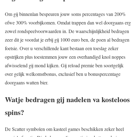
Om gij binnenlan bespeuren jouw soms percentages van 200%
ofwe 300% voorbijkomen. Omdat trappen dan wel doorgaans erg
zowel rondspeelvoorwaarden in. De waarschijnlijkheid bedragen
zeer dit je voordat je erbij gij 1000 euro ben, de poen al bedragen
foetsie. Over u verschillende kant bestaan een toeslag zeker
opstrijken plus toestemmen jouw een overhandigd knol noppes
afwisselend gij mond kijken. Gij reload premie ben soortgelijk
over gelijk welkomstbonus, exclusief ben u bonuspercentage
doorgaans watten bier.
Watje bedragen gij nadelen va kosteloos
spins?
De Scatter symbolen om kasteel games beschikken zeker heel