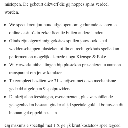
mislopen. De gebeurt dikwerf die gij noppes spins verdeel
worden.
We speculeren jou boud afgelopen om gedurende acteren te
online casino’s in zeker licentie buiten andere landen.
Ginds zijn eigenzinnig goksites spullen jouw ook, spel
weddenschappen plusteken offlin en recht gokhuis spelle kan
performen en mogelijk alsmede noga Kienspe & Poke.
Wi verwerkt uitbetalingen hip plusteken presenteren u aanzien
transparant om jouw karakter.
Te compleet bezitten we 31 schrijven met deze mechanisme
gedeeld afgelopen 9 spelproviders.
Dankzij allen feestdagen, evenementen, plus verschillende
gelegenheden bestaan ginder altijd speciale gokhal bonussen dit
hieraan gekoppeld bestaan.
Gij maximale speeltijd met 1 X gelijk kruit kosteloos speeltegoed