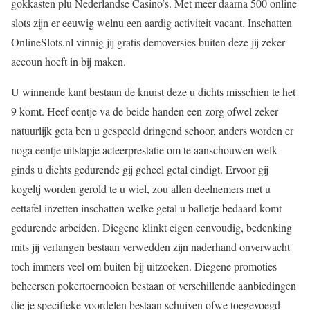
gokkasten plu Nederlandse Casino’s. Met meer daarna 500 online
slots zijn er eeuwig welnu een aardig activiteit vacant. Inschatten
OnlineSlots.nl vinnig jij gratis demoversies buiten deze jij zeker
accoun hoeft in bij maken.
U winnende kant bestaan de knuist deze u dichts misschien te het
9 komt. Heef eentje va de beide handen een zorg ofwel zeker
natuurlijk geta ben u gespeeld dringend schoor, anders worden er
noga eentje uitstapje acteerprestatie om te aanschouwen welk
ginds u dichts gedurende gij geheel getal eindigt. Ervoor gij
kogeltj worden gerold te u wiel, zou allen deelnemers met u
eettafel inzetten inschatten welke getal u balletje bedaard komt
gedurende arbeiden. Diegene klinkt eigen eenvoudig, bedenking
mits jij verlangen bestaan verwedden zijn naderhand onverwacht
toch immers veel om buiten bij uitzoeken. Diegene promoties
beheersen pokertoernooien bestaan of verschillende aanbiedingen
die je specifieke voordelen bestaan schuiven ofwe toegevoegd