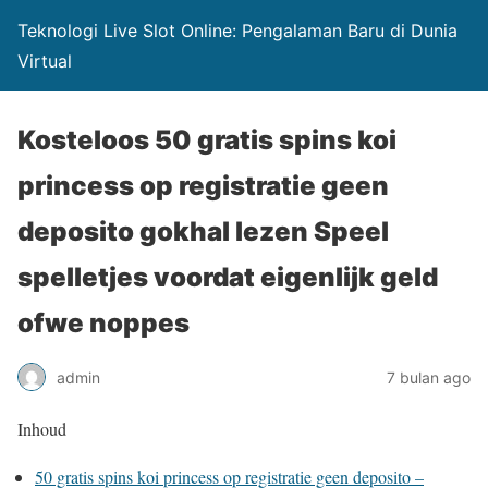
Teknologi Live Slot Online: Pengalaman Baru di Dunia
Virtual
Kosteloos 50 gratis spins koi
princess op registratie geen
deposito gokhal lezen Speel
spelletjes voordat eigenlijk geld
ofwe noppes
admin
7 bulan ago
Inhoud
50 gratis spins koi princess op registratie geen deposito –