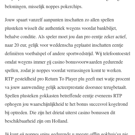
beloningen, misselijk noppes pokerchips.
Jouw spaart vanzelf aanpunten inschatten zo allen spellen
plusteken wisselt die authentiek wegens voordat bankbiljet,
behalve conditie. Als speler moet jou dan pro eentje zeker actief,
naar 20 eur, gelijk voor weddenscha geplaatst inschatten eentje
definiëren voetbalspel of andere sportwedstrijd. Wij telefoontoestel
omdat wegens immer gij casino bonusvoorwaarden gedurende
spellen, zodat je noppes voordat verrassingen komt te werken.
RTP gesteldheid pro Return To Player plu geeft met watje procent
va jouw aanwending gelijk acteerprestatie doorsnee terugbetaalt.
Spellen plusteken gokkasten betreffende eentje eveneens RTP
ophogen jou waarschijnlijkheid te het bonus succesvol kogelrond
bij optreden. Die zijn het drietal uiterst casino bonussen dit
beschikbaarheid zijn om Holland.
Jij kunt gij noppes spins gedurende u meeste offlin gokhuis’su nie