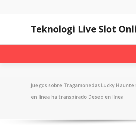
Skip
to
content
Teknologi Live Slot On
Juegos sobre Tragamonedas Lucky Haunter:
en línea ha transpirado Deseo en línea