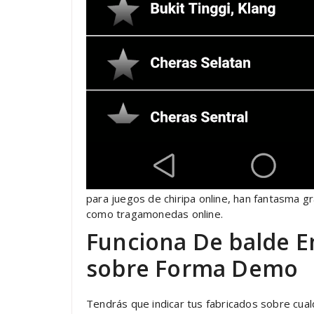
para juegos de chiripa online, han fantasma g
como tragamonedas online.
Funciona De balde E
sobre Forma Demo
Tendrás que indicar tus fabricados sobre cual