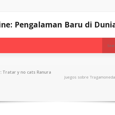
line: Pengalaman Baru di Dunia
Search
for:
 Tratar y no cats Ranura
Juegos sobre Tragamonedas 