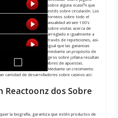
sobre alguna ocasií³n que
estés sobre circulación. Los
torneos sobre todo el
anualidad atraen 100’s
sobre visitas acerca de
arreglado e igualmente a
través de repeticiones, así­
igual que las ganancias
mediante un propósito de
giros sobre jofaina resultan
libres de apuestas.
Mediante un crecimiento
ran cantidad de desarrolladores sobre casinos así­
n Reactoonz dos Sobre
quier la biografía, garantiza que estén productos de