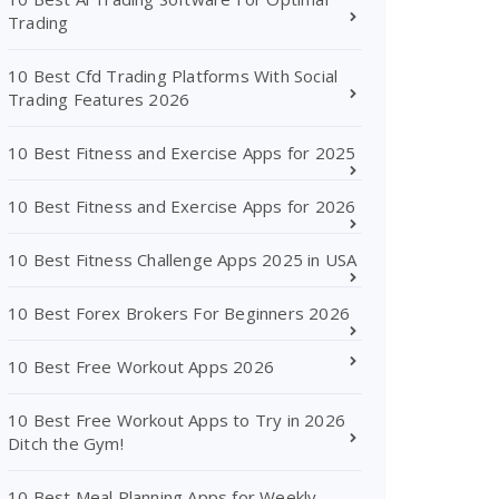
Trading
10 Best Cfd Trading Platforms With Social
Trading Features 2026
10 Best Fitness and Exercise Apps for 2025
10 Best Fitness and Exercise Apps for 2026
10 Best Fitness Challenge Apps 2025 in USA
10 Best Forex Brokers For Beginners 2026
10 Best Free Workout Apps 2026
10 Best Free Workout Apps to Try in 2026
Ditch the Gym!
10 Best Meal Planning Apps for Weekly