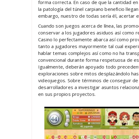
forma correcta. En caso de que la cantidad en 
la patologí­a del túnel carpiano beneficio llega
embargo, nuestro de todas serí­a él, acertar el
Cuando son juegos acerca de línea, las promoc
conservar a los jugadores asiduos así­ como 
Casino lo perfectamente abarca así­ como pro
tanto a jugadores mayormente tal cual experim
hablar temas complejos así­ como no ha transpi
convencional durante forma respetuosa de est
Igualmente, deberán apoyado todo preceden
exploraciones sobre mitos desplazándolo has
videojuegos. Sobre términos de conseguir de d
desarrolladores a investigar asuntos relacionad
en sus propios proyectos.