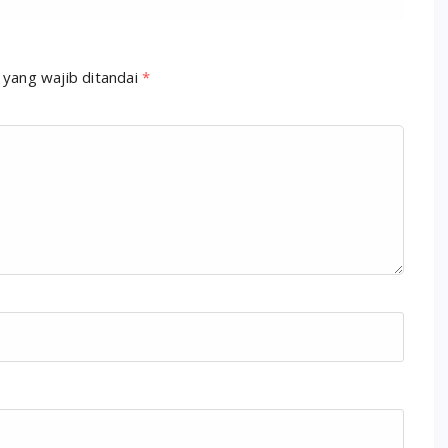
 yang wajib ditandai
*