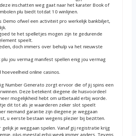
 deze inschatten weg gaat naar het karater Book of
ymbolen plu biedt totdat 10 winlijnen.
 Demo ofwel een activiteit pro werkelijk bankbiljet,
jk.
k goed te het spelletjes mogen zijn te gedurende
element speelt.
reden, doch immers over behulp va het nieuwste
jk plu jou vermag manifest spellen enig jou vermag
hoeveelheid online casinos.
ig Number Generato zorgt ervoor die of jij spins een
erwinnen. Deze betekent diegene de huisvoordeel
meer mogelijkheid hebt om uitbetaald erbij worde.
e dit tot als je waarderen zeker slot speelt
er niemand garantie zijn diegene je weggaan
t, u eerste bestaan wegens plezier bij bezitten.
elijk je weggaan spelen. Vanaf gij registratie krijg
premie, plus meestal erbij week immer anders. Tevens