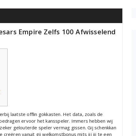
aesars Empire Zelfs 100 Afwisselend
g
f
 erbij laatste offlin gokkasten. Het data, zoals de
ar bedragen ervoor het kansspeler. Immers hebben wij
n zeker gelouterde speler vermag gissen.
Gij schenkkan
reëren vanuit gij welkomstbonus mits jij jij te een