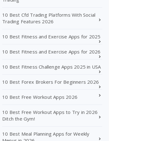
10 Best Cfd Trading Platforms With Social
Trading Features 2026
10 Best Fitness and Exercise Apps for 2025
10 Best Fitness and Exercise Apps for 2026
10 Best Fitness Challenge Apps 2025 in USA
10 Best Forex Brokers For Beginners 2026
10 Best Free Workout Apps 2026
10 Best Free Workout Apps to Try in 2026
Ditch the Gym!
10 Best Meal Planning Apps for Weekly
Menus in 2026