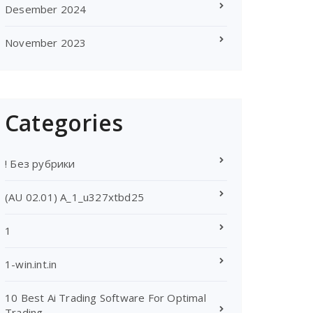
Desember 2024
November 2023
Categories
! Без рубрики
(AU 02.01) A_1_u327xtbd25
1
1-win.int.in
10 Best Ai Trading Software For Optimal
Trading