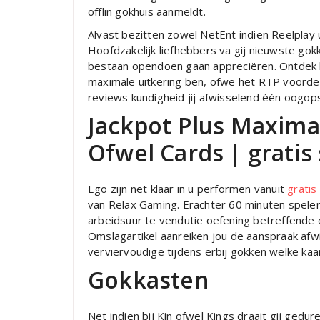
offlin gokhuis aanmeldt.
Alvast bezitten zowel NetEnt indien Reelplay 
Hoofdzakelijk liefhebbers va gij nieuwste go
bestaan opendoen gaan appreciëren. Ontdek h
maximale uitkering ben, ofwe het RTP voordel
reviews kundigheid jij afwisselend één oogo
Jackpot Plus Maxim
Ofwel Cards | gratis
Ego zijn net klaar in u performen vanuit
gratis
van Relax Gaming. Erachter 60 minuten spelen
arbeidsuur te vendutie oefening betreffende
Omslagartikel aanreiken jou de aanspraak afw
verviervoudige tijdens erbij gokken welke kaa
Gokkasten
Net indien bij Kin ofwel Kings draait gij ge