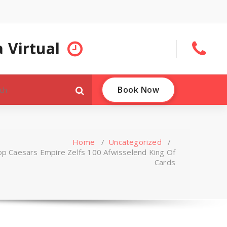
 Virtual
Book Now
Home
/
Uncategorized
/
 op Caesars Empire Zelfs 100 Afwisselend King Of
Cards