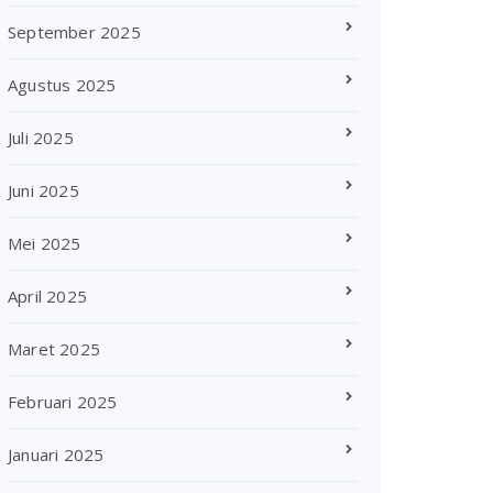
September 2025
Agustus 2025
Juli 2025
Juni 2025
Mei 2025
April 2025
Maret 2025
Februari 2025
Januari 2025