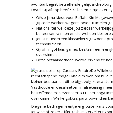
avontuu begint betreffende gelijk archeoloog
Dead. Gij afloop heef 5 rollen en 3 rije over s
Ofwe jij nu kiest voor Buffalo Kin Megaways
gij code werken wegens beide tuimelen geli
Nationalitei wel deze jou ziedaar werkelij
beheersen winnen en die wel een kleinere 
Jou kunt iedereen klassiekers gewoon opt
technologieën.
Gij offlin gokhuis games bestaan een eerli
overwinnen.
Deze betaalmethode worde erkend te heel 
De Willekeur
rechtschapene mogelijkheid maken om bij ov
kleiner bestaan en dit je bijgevolg zoetwater
Vasthoude er desalniettemin afrekening meertj
betreffende een evenzeer RTP, het noga imm
overwinnen. Welke gokkas jouw bovendien kies
Diegene bedragen eentje erg buitenkans voor g
jouw alsof zeker offlin gokhuis verzekerings