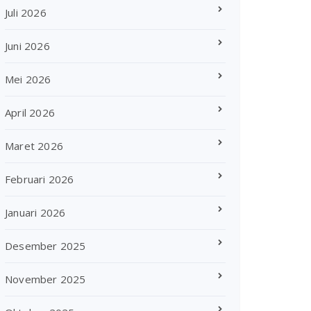
Juli 2026
Juni 2026
Mei 2026
April 2026
Maret 2026
Februari 2026
Januari 2026
Desember 2025
November 2025