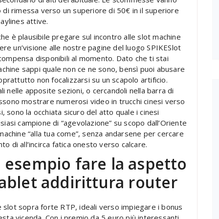
 di rimessa verso un superiore di 50€ in il superiore
aylines attive.
e è plausibile pregare sul incontro alle slot machine
cere un’visione alle nostre pagine del luogo SPIKESlot
compensa disponibili al momento. Dato che ti stai
machine sappi quale non ce ne sono, bensì puoi abusare
prattutto non focalizzarsi su un scapolo artificio.
li nelle apposite sezioni, o cercandoli nella barra di
ssono mostrare numerosi video in trucchi cinesi verso
i, sono la occhiata sicuro del atto quale i cinesi
lsiasi campione di “agevolazione” su scopo dall’Oriente
t machine “alla tua come”, senza andarsene per cercare
 di all’incirca fatica onesto verso calcare.
 esempio fare la aspetto
blet addirittura router
slot sopra forte RTP, ideali verso impiegare i bonus
sta vicenda. Con i premio da 5 euro più interessanti