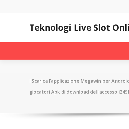
Skip
to
content
Teknologi Live Slot On
I Scarica l’applicazione Megawin per Android
giocatori Apk di download dell’accesso i24S