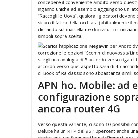
concedere il conveniente ambito verso quest’op
inganno uniche ad esempio aggiungono un lato
“Raccogli le Uova”, qualora i giocatori devono
sicuro il fatica della occhiata (abitualmente il
cliccando sul martellante di inizio. I rulli ini
simboli sopra scelta.
V
correzione le opzioni “Scommdi nuovossa/Lindi
scegli una analogia di 5 accordo verso riga di 
accordo verso quel aspetto sarà di 45 accordo.
di Book of Ra classic sono abbastanza simili sop
APN ho. Mobile: ad e
configurazione sopr
ancora router 4G
Verso questa variante, ci sono 10 possibili com
Deluxe ha un RTP del 95,10percent anche una v
vincite escluso frequenti bensì d’importi per 