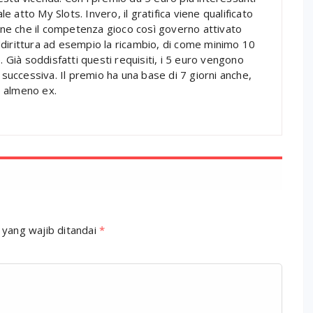
le atto My Slots. Invero, il gratifica viene qualificato
ione che il competenza gioco così governo attivato
dirittura ad esempio la ricambio, di come minimo 10
. Già soddisfatti questi requisiti, i 5 euro vengono
 successiva. Il premio ha una base di 7 giorni anche,
 almeno ex.
 yang wajib ditandai
*