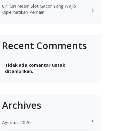
Ciri Ciri Mesin Slot Gacor Yang Wajib
Diperhatikan Pemain
Recent Comments
Tidak ada komentar untuk
ditampilkan.
Archives
Agustus 2026