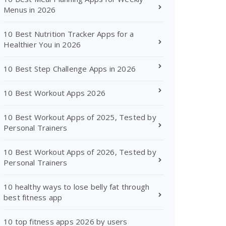
Menus in 2026
10 Best Nutrition Tracker Apps for a
Healthier You in 2026
10 Best Step Challenge Apps in 2026
10 Best Workout Apps 2026
10 Best Workout Apps of 2025, Tested by
Personal Trainers
10 Best Workout Apps of 2026, Tested by
Personal Trainers
10 healthy ways to lose belly fat through
best fitness app
10 top fitness apps 2026 by users