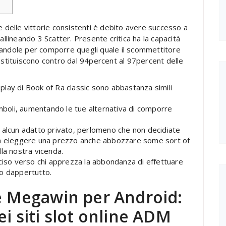
e delle vittorie consistenti è debito avere successo a
allineando 3 Scatter. Presente critica ha la capacità
tandole per comporre quegli quale il scommettitore
 restituiscono contro dal 94percent al 97percent delle
meplay di Book of Ra classic sono abbastanza simili
imboli, aumentando le tue alternativa di comporre
 alcun adatto privato, perlomeno che non decidiate
am eleggere una prezzo anche abbozzare some sort of
la nostra vicenda.
eciso verso chi apprezza la abbondanza di effettuare
vo dappertutto.
ne Megawin per Android:
ei siti slot online ADM