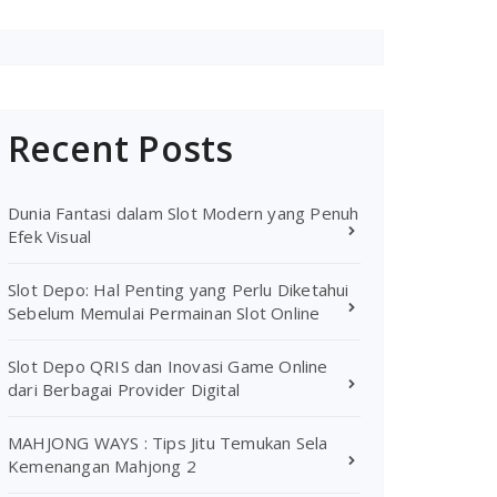
Recent Posts
Dunia Fantasi dalam Slot Modern yang Penuh
Efek Visual
Slot Depo: Hal Penting yang Perlu Diketahui
Sebelum Memulai Permainan Slot Online
Slot Depo QRIS dan Inovasi Game Online
dari Berbagai Provider Digital
MAHJONG WAYS : Tips Jitu Temukan Sela
Kemenangan Mahjong 2