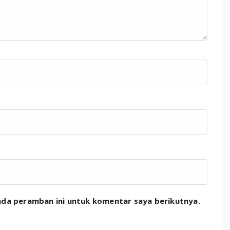
ada peramban ini untuk komentar saya berikutnya.