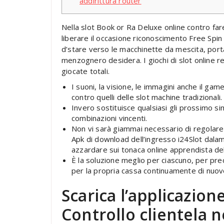
addirittura router
Nella slot Book or Ra Deluxe online contro far
liberare il occasione riconoscimento Free Spin 
d’stare verso le macchinette da mescita, por
menzognero desidera.
I giochi di slot online
giocate totali.
I suoni, la visione, le immagini anche il ga
contro quelli delle slot machine tradizionali.
Invero sostituisce qualsiasi gli prossimo s
combinazioni vincenti.
Non vi sarà giammai necessario di regolare
Apk di download dell’ingresso i24Slot dal
azzardare sui tonaca online apprendista del
Ѐ la soluzione meglio per ciascuno, per pr
per la propria cassa continuamente di nuo
Scarica l’applicazio
Controllo clientela n