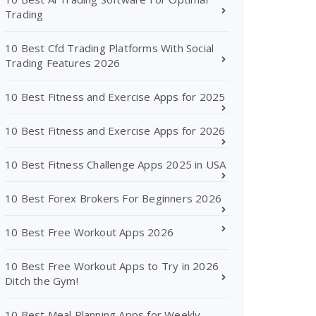
Trading
10 Best Cfd Trading Platforms With Social
Trading Features 2026
10 Best Fitness and Exercise Apps for 2025
10 Best Fitness and Exercise Apps for 2026
10 Best Fitness Challenge Apps 2025 in USA
10 Best Forex Brokers For Beginners 2026
10 Best Free Workout Apps 2026
10 Best Free Workout Apps to Try in 2026
Ditch the Gym!
10 Best Meal Planning Apps for Weekly