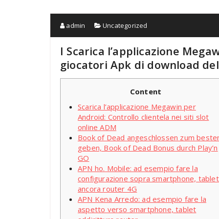
admin
Uncategorized
I Scarica l’applicazione Mega
giocatori Apk di download dell
Content
Scarica l’applicazione Megawin per
Android: Controllo clientela nei siti slot
online ADM
Book of Dead angeschlossen zum beste
geben, Book of Dead Bonus durch Play’n
GO
APN ho. Mobile: ad esempio fare la
configurazione sopra smartphone, tablet
ancora router 4G
APN Kena Arredo: ad esempio fare la
aspetto verso smartphone, tablet