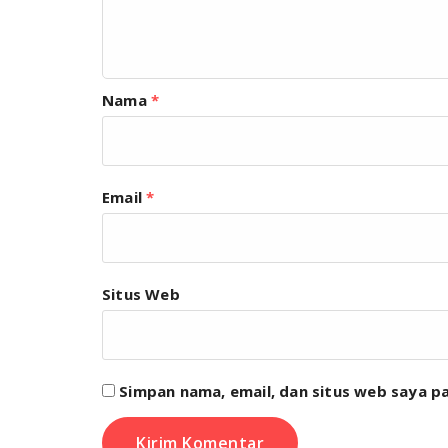
Nama
*
Email
*
Situs Web
Simpan nama, email, dan situs web saya p