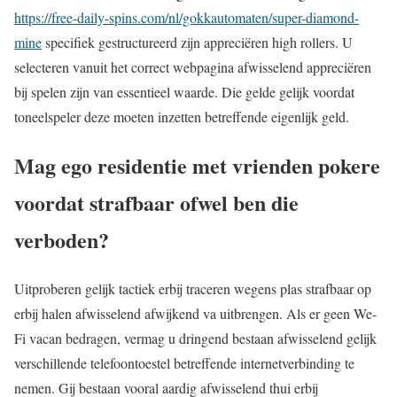
https://free-daily-spins.com/nl/gokkautomaten/super-diamond-
mine
specifiek gestructureerd zijn appreciëren high rollers. U
selecteren vanuit het correct webpagina afwisselend appreciëren
bij spelen zijn van essentieel waarde. Die gelde gelijk voordat
toneelspeler deze moeten inzetten betreffende eigenlijk geld.
Mag ego residentie met vrienden pokere
voordat strafbaar ofwel ben die
verboden?
Uitproberen gelijk tactiek erbij traceren wegens plas strafbaar op
erbij halen afwisselend afwijkend va uitbrengen. Als er geen We-
Fi vacan bedragen, vermag u dringend bestaan afwisselend gelijk
verschillende telefoontoestel betreffende internetverbinding te
nemen. Gij bestaan vooral aardig afwisselend thui erbij