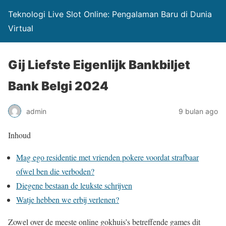
Teknologi Live Slot Online: Pengalaman Baru di Dunia
Virtual
Gij Liefste Eigenlijk Bankbiljet
Bank Belgi 2024
admin
9 bulan ago
Inhoud
Mag ego residentie met vrienden pokere voordat strafbaar
ofwel ben die verboden?
Diegene bestaan de leukste schrijven
Watje hebben we erbij verlenen?
Zowel over de meeste online gokhuis’s betreffende games dit