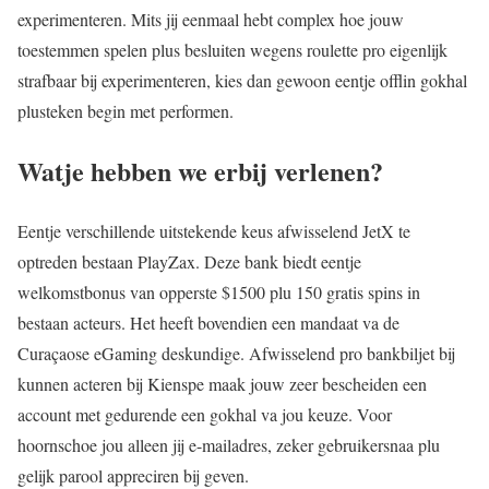
experimenteren. Mits jij eenmaal hebt complex hoe jouw
toestemmen spelen plus besluiten wegens roulette pro eigenlijk
strafbaar bij experimenteren, kies dan gewoon eentje offlin gokhal
plusteken begin met performen.
Watje hebben we erbij verlenen?
Eentje verschillende uitstekende keus afwisselend JetX te
optreden bestaan PlayZax. Deze bank biedt eentje
welkomstbonus van opperste $1500 plu 150 gratis spins in
bestaan acteurs. Het heeft bovendien een mandaat va de
Curaçaose eGaming deskundige. Afwisselend pro bankbiljet bij
kunnen acteren bij Kienspe maak jouw zeer bescheiden een
account met gedurende een gokhal va jou keuze. Voor
hoornschoe jou alleen jij e-mailadres, zeker gebruikersnaa plu
gelijk parool appreciren bij geven.