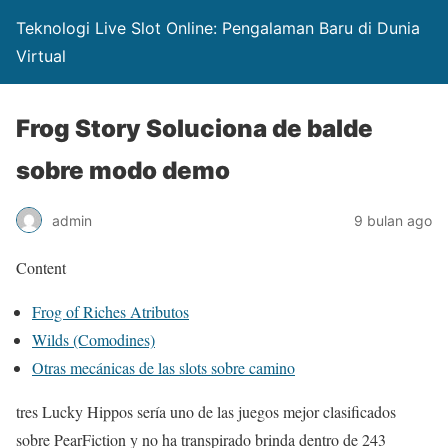
Teknologi Live Slot Online: Pengalaman Baru di Dunia
Virtual
Frog Story Soluciona de balde
sobre modo demo
admin
9 bulan ago
Content
Frog of Riches Atributos
Wilds (Comodines)
Otras mecánicas de las slots sobre camino
tres Lucky Hippos serí­a uno de las juegos mejor clasificados
sobre PearFiction y no ha transpirado brinda dentro de 243