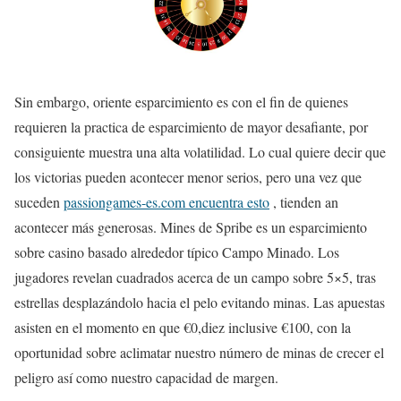
Sin embargo, oriente esparcimiento es con el fin de quienes
requieren la practica de esparcimiento de mayor desafiante, por
consiguiente muestra una alta volatilidad. Lo cual quiere decir que
los victorias pueden acontecer menor serios, pero una vez que
suceden
passiongames-es.com encuentra esto
, tienden an
acontecer más generosas. Mines de Spribe es un esparcimiento
sobre casino basado alrededor típico Campo Minado. Los
jugadores revelan cuadrados acerca de un campo sobre 5×5, tras
estrellas desplazándolo hacia el pelo evitando minas. Las apuestas
asisten en el momento en que €0,diez inclusive €100, con la
oportunidad sobre aclimatar nuestro número de minas de crecer el
peligro así­ como nuestro capacidad de margen.