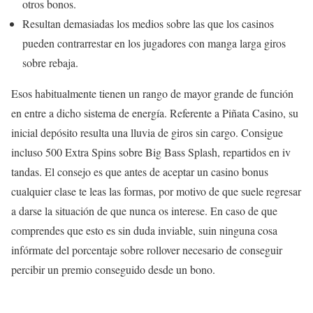
otros bonos.
Resultan demasiadas los medios sobre las que los casinos
pueden contrarrestar en los jugadores con manga larga giros
sobre rebaja.
Esos habitualmente tienen un rango de mayor grande de función
en entre a dicho sistema de energía. Referente a Piñata Casino, su
inicial depósito resulta una lluvia de giros sin cargo. Consigue
incluso 500 Extra Spins sobre Big Bass Splash, repartidos en iv
tandas. El consejo es que antes de aceptar un casino bonus
cualquier clase te leas las formas, por motivo de que suele regresar
a darse la situación de que nunca os interese. En caso de que
comprendes que esto es sin duda inviable, suin ninguna cosa
infórmate del porcentaje sobre rollover necesario de conseguir
percibir un premio conseguido desde un bono.