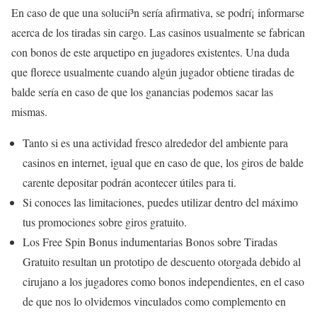
En caso de que una solucií³n serí­a afirmativa, se podrí¡ informarse
acerca de los tiradas sin cargo. Las casinos usualmente se fabrican
con bonos de este arquetipo en jugadores existentes. Una duda
que florece usualmente cuando algún jugador obtiene tiradas de
balde serí­a en caso de que los ganancias podemos sacar las
mismas.
Tanto si es una actividad fresco alrededor del ambiente para
casinos en internet, igual que en caso de que, los giros de balde
carente depositar podrán acontecer útiles para ti.
Si conoces las limitaciones, puedes utilizar dentro del máximo
tus promociones sobre giros gratuito.
Los Free Spin Bonus indumentarias Bonos sobre Tiradas
Gratuito resultan un prototipo de descuento otorgada debido al
cirujano a los jugadores como bonos independientes, en el caso
de que nos lo olvidemos vinculados como complemento en