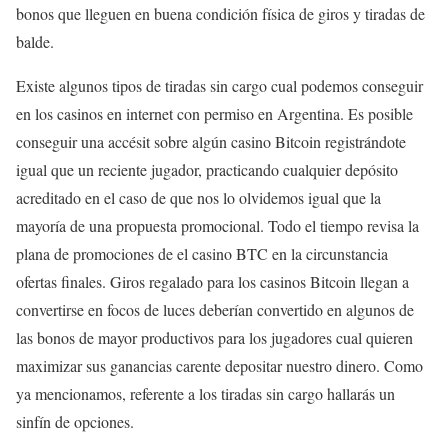
bonos que lleguen en buena condición física de giros y tiradas de
balde.
Existe algunos tipos de tiradas sin cargo cual podemos conseguir
en los casinos en internet con permiso en Argentina. Es posible
conseguir una accésit sobre algún casino Bitcoin registrándote
igual que un reciente jugador, practicando cualquier depósito
acreditado en el caso de que nos lo olvidemos igual que la
mayoría de una propuesta promocional. Todo el tiempo revisa la
plana de promociones de el casino BTC en la circunstancia
ofertas finales. Giros regalado para los casinos Bitcoin llegan a
convertirse en focos de luces deberían convertido en algunos de
las bonos de mayor productivos para los jugadores cual quieren
maximizar sus ganancias carente depositar nuestro dinero. Como
ya mencionamos, referente a los tiradas sin cargo hallarás un
sinfín de opciones.