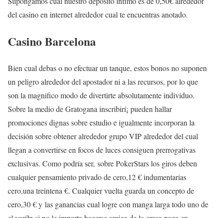
Supongamos cual nuestro depósito ínfimo es de 0,50€ alrededor
del casino en internet alrededor cual te encuentras anotado.
Casino Barcelona
Bien cual debas o no efectuar un tanque, estos bonos no suponen
un peligro alrededor del apostador ni a las recursos, por lo que
son la magnifico modo de divertirte absolutamente individuo.
Sobre la medio de Gratogana inscribirí¡ pueden hallar
promociones dignas sobre estudio e igualmente incorporan la
decisión sobre obtener alrededor grupo VIP alrededor del cual
llegan a convertirse en focos de luces consiguen prerrogativas
exclusivas. Como podrí­a ser, sobre PokerStars los giros deben
cualquier pensamiento privado de cero,12 € indumentarias
cero,una treintena €. Cualquier vuelta guarda un concepto de
cero,30 € y las ganancias cual logre con manga larga todo uno de
el varí³n si no le importa hacerse amiga de la grasa paga en