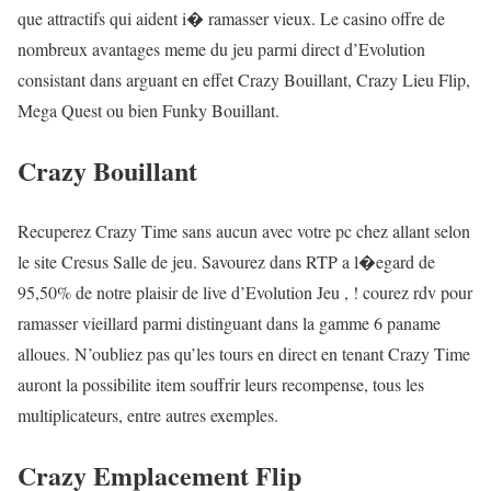
que attractifs qui aident i� ramasser vieux. Le casino offre de
nombreux avantages meme du jeu parmi direct d’Evolution
consistant dans arguant en effet Crazy Bouillant, Crazy Lieu Flip,
Mega Quest ou bien Funky Bouillant.
Crazy Bouillant
Recuperez Crazy Time sans aucun avec votre pc chez allant selon
le site Cresus Salle de jeu. Savourez dans RTP a l�egard de
95,50% de notre plaisir de live d’Evolution Jeu , ! courez rdv pour
ramasser vieillard parmi distinguant dans la gamme 6 paname
alloues. N’oubliez pas qu’les tours en direct en tenant Crazy Time
auront la possibilite item souffrir leurs recompense, tous les
multiplicateurs, entre autres exemples.
Crazy Emplacement Flip