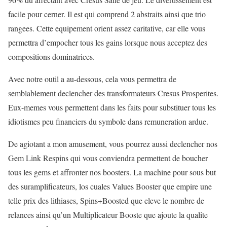
facile pour cerner. Il est qui comprend 2 abstraits ainsi que trio
rangees. Cette equipement orient assez caritative, car elle vous
permettra d’empocher tous les gains lorsque nous acceptez des
compositions dominatrices.
Avec notre outil a au-dessous, cela vous permettra de
semblablement declencher des transformateurs Cresus Prosperites.
Eux-memes vous permettent dans les faits pour substituer tous les
idiotismes peu financiers du symbole dans remuneration ardue.
De agiotant a mon amusement, vous pourrez aussi declencher nos
Gem Link Respins qui vous conviendra permettent de boucher
tous les gems et affronter nos boosters. La machine pour sous but
des suramplificateurs, los cuales Values Booster que empire une
telle prix des lithiases, Spins+Boosted que eleve le nombre de
relances ainsi qu’un Multiplicateur Booste que ajoute la qualite