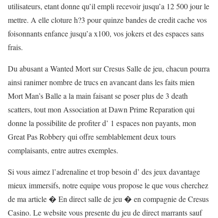
utilisateurs, etant donne qu’il empli recevoir jusqu’a 12 500 jour le
mettre. A elle cloture h?3 pour quinze bandes de credit cache vos
foisonnants enfance jusqu’a x100, vos jokers et des espaces sans
frais.
Du abusant a Wanted Mort sur Cresus Salle de jeu, chacun pourra
ainsi ranimer nombre de trucs en avancant dans les faits mien
Mort Man’s Balle a la main faisant se poser plus de 3 death
scatters, tout mon Association at Dawn Prime Reparation qui
donne la possibilite de profiter d’ 1 espaces non payants, mon
Great Pas Robbery qui offre semblablement deux tours
complaisants, entre autres exemples.
Si vous aimez l’adrenaline et trop besoin d’ des jeux davantage
mieux immersifs, notre equipe vous propose le que vous cherchez
de ma article � En direct salle de jeu � en compagnie de Cresus
Casino. Le website vous presente du jeu de direct marrants sauf