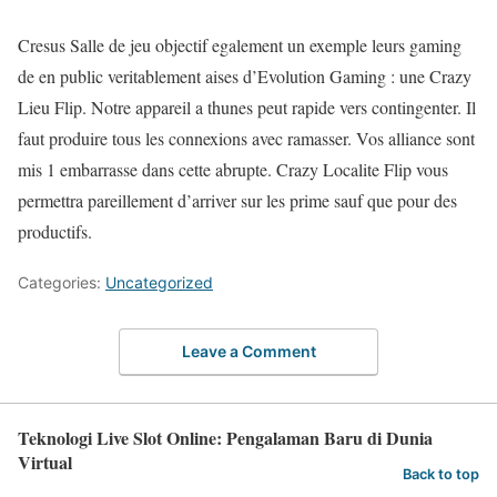
Cresus Salle de jeu objectif egalement un exemple leurs gaming
de en public veritablement aises d’Evolution Gaming : une Crazy
Lieu Flip. Notre appareil a thunes peut rapide vers contingenter. Il
faut produire tous les connexions avec ramasser. Vos alliance sont
mis 1 embarrasse dans cette abrupte. Crazy Localite Flip vous
permettra pareillement d’arriver sur les prime sauf que pour des
productifs.
Categories:
Uncategorized
Leave a Comment
Teknologi Live Slot Online: Pengalaman Baru di Dunia
Virtual
Back to top