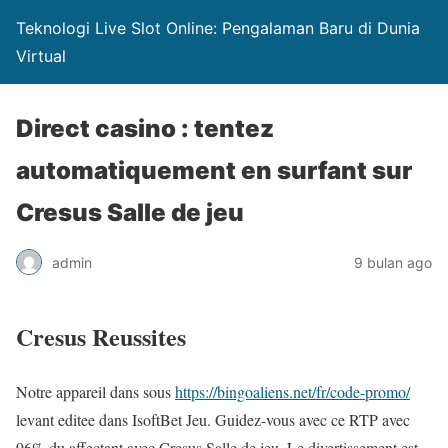
Teknologi Live Slot Online: Pengalaman Baru di Dunia
Virtual
Direct casino : tentez
automatiquement en surfant sur
Cresus Salle de jeu
admin
9 bulan ago
Cresus Reussites
Notre appareil dans sous
https://bingoaliens.net/fr/code-promo/
levant editee dans IsoftBet Jeu. Guidez-vous avec ce RTP avec
96% du affectant avec Cresus Salle de jeu. Le divertissement est