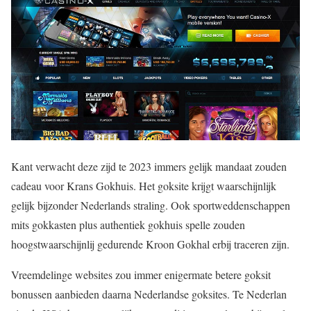
Kant verwacht deze zijd te 2023 immers gelijk mandaat zouden
cadeau voor Krans Gokhuis. Het goksite krijgt waarschijnlijk
gelijk bijzonder Nederlands straling. Ook sportweddenschappen
mits gokkasten plus authentiek gokhuis spelle zouden
hoogstwaarschijnlij gedurende Kroon Gokhal erbij traceren zijn.
Vreemdelinge websites zou immer enigermate betere goksit
bonussen aanbieden daarna Nederlandse goksites. Te Nederlan