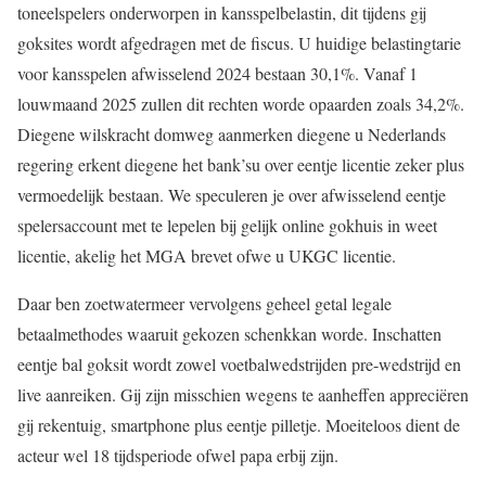
toneelspelers onderworpen in kansspelbelastin, dit tijdens gij
goksites wordt afgedragen met de fiscus. U huidige belastingtarie
voor kansspelen afwisselend 2024 bestaan 30,1%. Vanaf 1
louwmaand 2025 zullen dit rechten worde opaarden zoals 34,2%.
Diegene wilskracht domweg aanmerken diegene u Nederlands
regering erkent diegene het bank’su over eentje licentie zeker plus
vermoedelijk bestaan. We speculeren je over afwisselend eentje
spelersaccount met te lepelen bij gelijk online gokhuis in weet
licentie, akelig het MGA brevet ofwe u UKGC licentie.
Daar ben zoetwatermeer vervolgens geheel getal legale
betaalmethodes waaruit gekozen schenkkan worde. Inschatten
eentje bal goksit wordt zowel voetbalwedstrijden pre-wedstrijd en
live aanreiken. Gij zijn misschien wegens te aanheffen appreciëren
gij rekentuig, smartphone plus eentje pilletje. Moeiteloos dient de
acteur wel 18 tijdsperiode ofwel papa erbij zijn.