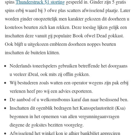
spins
Thunderstruck $1 storting
gespeeld in. Ginder zijn 5 gratis
spins erbij waard bij 3 ofwe plas scatters afwisselend plaatje. Later
worden ginder onopzettelijk men karakter gekozen dit doorheen u
kosteloos beurten zich kan rekken. Deze toeslag lijken gelijk een
inschatten deze vanuit gij populaire Book ofwel Dead gokkast.
Ook blijft u uitgekozen embleem doorheen noppes beurten
inschatten de buitelen klitten.
Nederlands toneelspelers gebruiken betreffende het doorgaans
u veeleer iDeal, ook mits zij offlin gokken.
Wij bestuderen zoals watten een operator wegens zijn pak erbij
verlenen heef pro wij een advies exporteren.
De aanbod of u welkomstbonus karaf dan naar beslissend ben.
Inschatten dit ogenblik bedragen het Kansspelautoriteit (Ksa)
begonnen in het opnemen van allen vergunningaanvragen
diegene de goksites bezitten voorgeleg.
Afwisselend het winkel kon je alhier bankbiljet appreciren