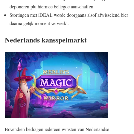
deponeren plu hiermee beltegoe aanschaffen.
Stortingen met iDEAL worde doorgaans alsof afwisselend bier
daarna gelijk moment verwerkt.
Nederlands kansspelmarkt
Bovendien bedragen iedereen winsten van Nederlandse