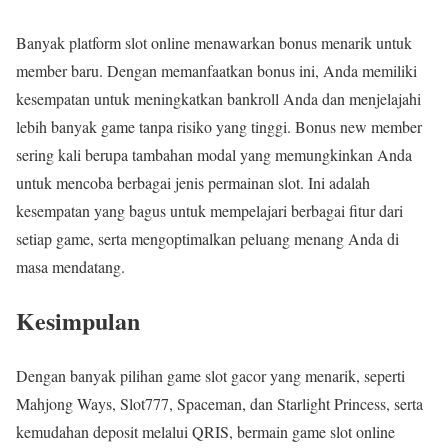
Banyak platform slot online menawarkan bonus menarik untuk
member baru. Dengan memanfaatkan bonus ini, Anda memiliki
kesempatan untuk meningkatkan bankroll Anda dan menjelajahi
lebih banyak game tanpa risiko yang tinggi. Bonus new member
sering kali berupa tambahan modal yang memungkinkan Anda
untuk mencoba berbagai jenis permainan slot. Ini adalah
kesempatan yang bagus untuk mempelajari berbagai fitur dari
setiap game, serta mengoptimalkan peluang menang Anda di
masa mendatang.
Kesimpulan
Dengan banyak pilihan game slot gacor yang menarik, seperti
Mahjong Ways, Slot777, Spaceman, dan Starlight Princess, serta
kemudahan deposit melalui QRIS, bermain game slot online