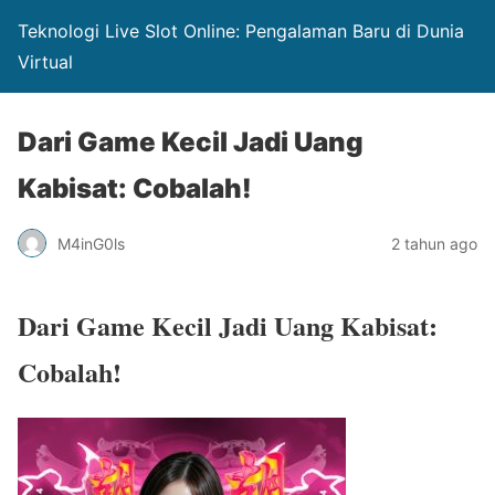
Teknologi Live Slot Online: Pengalaman Baru di Dunia
Virtual
Dari Game Kecil Jadi Uang
Kabisat: Cobalah!
M4inG0ls
2 tahun ago
Dari Game Kecil Jadi Uang Kabisat:
Cobalah!