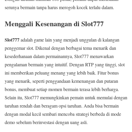
serunya bermain tanpa harus merogoh kocek terlalu dalam.
Menggali Kesenangan di Slot777
Slot777
adalah game lain yang menjadi unggulan di kalangan
penggemar slot. Dikenal dengan berbagai tema menarik dan
kesederhanaan dalam permainannya, Slot777 menawarkan
pengalaman bermain yang intuitif. Dengan RTP yang tinggi, slot
ini memberikan peluang menang yang lebih baik. Fitur bonus
yang menarik, seperti penggandaan kemenangan dan putaran
bonus, membuat setiap momen bermain terasa lebih berharga.
Selain itu, Slot777 memungkinkan pemain untuk memulai dengan
taruhan rendah dan beragam opsi taruhan. Anda bisa bermain
dengan modal kecil sembari mencoba strategi berbeda di mode
demo sebelum berinvestasi dengan uang asli.