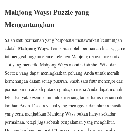
Mahjong Ways: Puzzle yang
Menguntungkan
Salah satu permainan yang berpotensi menawarkan keuntungan
Mahjong Ways
adalah
. Terinspirasi oleh permainan klasik, game
ini menggabungkan elemen-elemen Mahjong dengan mekanika
slot yang menarik. Mahjong Ways memiliki simbol Wild dan
Scatter, yang dapat meningkatkan peluang Anda untuk meraih
kemenangan dalam setiap putaran. Salah satu fitur menonjol dari
permainan ini adalah putaran gratis, di mana Anda dapat meraih
lebih banyak kesempatan untuk menang tanpa harus menambah
taruhan Anda. Desain visual yang menggoda dan alunan musik
yang ceria menjadikan Mahjong Ways bukan hanya sekadar
permainan, tetapi juga sebuah pengalaman yang menghibur.
Dengan taruhan minimal 100 perak, pemain dapat merasakan