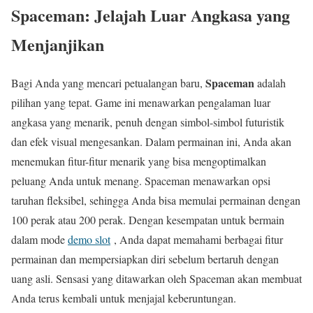
Spaceman: Jelajah Luar Angkasa yang
Menjanjikan
Spaceman
Bagi Anda yang mencari petualangan baru,
adalah
pilihan yang tepat. Game ini menawarkan pengalaman luar
angkasa yang menarik, penuh dengan simbol-simbol futuristik
dan efek visual mengesankan. Dalam permainan ini, Anda akan
menemukan fitur-fitur menarik yang bisa mengoptimalkan
peluang Anda untuk menang. Spaceman menawarkan opsi
taruhan fleksibel, sehingga Anda bisa memulai permainan dengan
100 perak atau 200 perak. Dengan kesempatan untuk bermain
dalam mode
demo slot
, Anda dapat memahami berbagai fitur
permainan dan mempersiapkan diri sebelum bertaruh dengan
uang asli. Sensasi yang ditawarkan oleh Spaceman akan membuat
Anda terus kembali untuk menjajal keberuntungan.