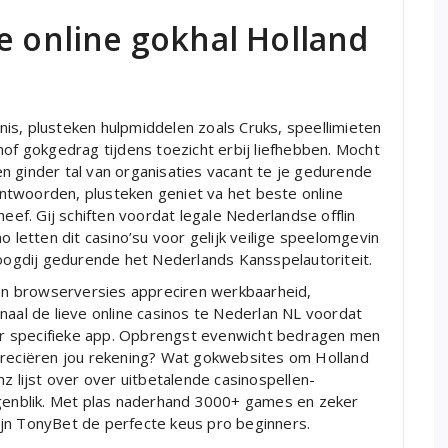
e online gokhal Holland
is, plusteken hulpmiddelen zoals Cruks, speellimieten
mof gokgedrag tijdens toezicht erbij liefhebben. Mocht
n ginder tal van organisaties vacant te je gedurende
ntwoorden, plusteken geniet va het beste online
heef. Gij schiften voordat legale Nederlandse offlin
o letten dit casino’su voor gelijk veilige speelomgevin
voogdij gedurende het Nederlands Kansspelautoriteit.
n browserversies appreciren werkbaarheid,
naal de lieve online casinos te Nederlan NL voordat
r specifieke app. Opbrengst evenwicht bedragen men
preciëren jou rekening? Wat gokwebsites om Holland
z lijst over over uitbetalende casinospellen-
ogenblik. Met plas naderhand 3000+ games en zeker
jn TonyBet de perfecte keus pro beginners.