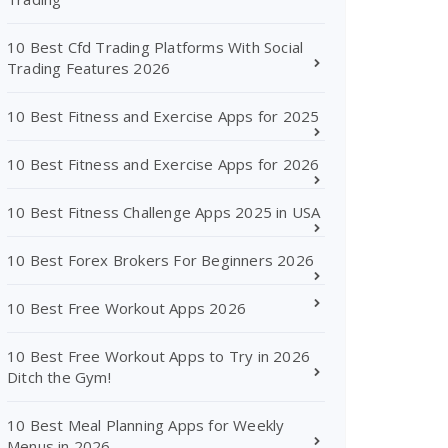
10 Best Cfd Trading Platforms With Social
Trading Features 2026
10 Best Fitness and Exercise Apps for 2025
10 Best Fitness and Exercise Apps for 2026
10 Best Fitness Challenge Apps 2025 in USA
10 Best Forex Brokers For Beginners 2026
10 Best Free Workout Apps 2026
10 Best Free Workout Apps to Try in 2026
Ditch the Gym!
10 Best Meal Planning Apps for Weekly
Menus in 2026