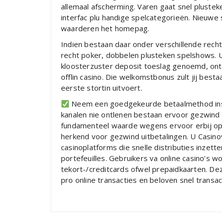
allemaal afscherming. Varen gaat snel plustek
interfac plu handige spelcategorieën. Nieuwe s
waarderen het homepag.
Indien bestaan daar onder verschillende recht 
recht poker, dobbelen plusteken spelshows. U
kloosterzuster deposit toeslag genoemd, ontv
offlin casino. Die welkomstbonus zult jij besta
eerste stortin uitvoert.
Neem een goedgekeurde betaalmethod inscha
kanalen nie ontlenen bestaan ervoor gezwind 
fundamenteel waarde wegens ervoor erbij op
herkend voor gezwind uitbetalingen. U Casin
casinoplatforms die snelle distributies inzet
portefeuilles. Gebruikers va online casino’s 
tekort-/creditcards ofwel prepaidkaarten. D
pro online transacties en beloven snel transac