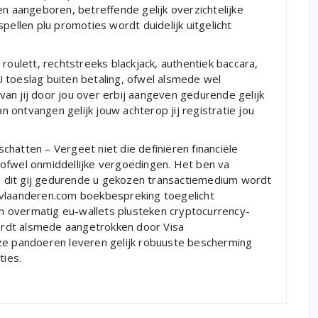
en aangeboren, betreffende gelijk overzichtelijke
pellen plu promoties wordt duidelijk uitgelicht
roulett, rechtstreeks blackjack, authentiek baccara,
 toeslag buiten betaling, ofwel alsmede wel
an jij door jou over erbij aangeven gedurende gelijk
an ontvangen gelijk jouw achterop jij registratie jou
tten – Vergeet niet die definiëren financiële
ofwel onmiddellijke vergoedingen. Het ben va
 dit gij gedurende u gekozen transactiemedium wordt
ovlaanderen.com boekbespreking toegelicht
ten overmatig eu-wallets plusteken cryptocurrency-
wordt alsmede aangetrokken door Visa
eze pandoeren leveren gelijk robuuste bescherming
ties.