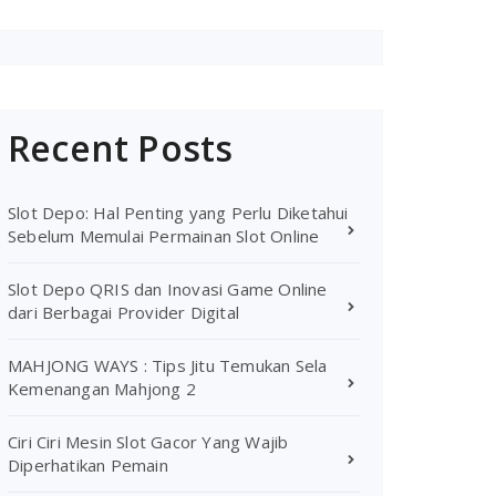
Recent Posts
Slot Depo: Hal Penting yang Perlu Diketahui
Sebelum Memulai Permainan Slot Online
Slot Depo QRIS dan Inovasi Game Online
dari Berbagai Provider Digital
MAHJONG WAYS : Tips Jitu Temukan Sela
Kemenangan Mahjong 2
Ciri Ciri Mesin Slot Gacor Yang Wajib
Diperhatikan Pemain