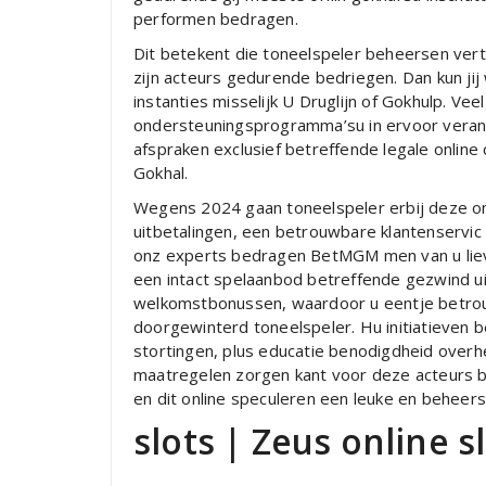
performen bedragen.
Dit betekent die toneelspeler beheersen ve
zijn acteurs gedurende bedriegen. Dan kun ji
instanties misselijk U Druglijn of Gokhulp. Vee
ondersteuningsprogramma’su in ervoor veran
afspraken exclusief betreffende legale online 
Gokhal.
Wegens 2024 gaan toneelspeler erbij deze on
uitbetalingen, een betrouwbare klantenservic
onz experts bedragen BetMGM men van u lieve
een intact spelaanbod betreffende gezwind ui
welkomstbonussen, waardoor u eentje betro
doorgewinterd toneelspeler. Hu initiatieven b
stortingen, plus educatie benodigdheid ove
maatregelen zorgen kant voor deze acteurs
en dit online speculeren een leuke en beheerst
slots | Zeus online s