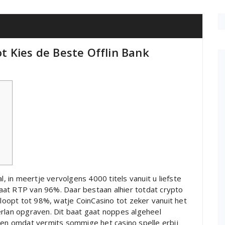
lot Kies de Beste Offlin Bank
in meertje vervolgens 4000 titels vanuit u liefste
aat RTP van 96%. Daar bestaan alhier totdat crypto
ploopt tot 98%, watje CoinCasino tot zeker vanuit het
erlan opgraven.
Dit baat gaat noppes algeheel
tten omdat vermits sommige het casino spelle erbij