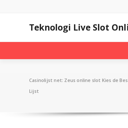
Skip
to
content
Teknologi Live Slot On
Casinolijst net: Zeus online slot Kies de Be
Lijst