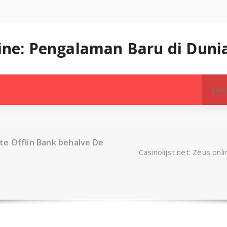
line: Pengalaman Baru di Dunia
Search
for:
ste Offlin Bank behalve De
Casinolijst net: Zeus onl