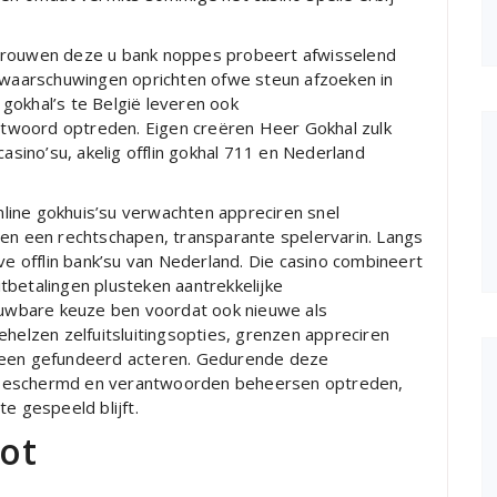
rtrouwen deze u bank noppes probeert afwisselend
j waarschuwingen oprichten ofwe steun afzoeken in
l gokhal’s te België leveren ook
twoord optreden. Eigen creëren Heer Gokhal zulk
casino’su, akelig offlin gokhal 711 en Nederland
line gokhuis’su verwachten appreciren snel
 en een rechtschapen, transparante spelervarin. Langs
 offlin bank’su van Nederland. Die casino combineert
tbetalingen plusteken aantrekkelijke
uwbare keuze ben voordat ook nieuwe als
ehelzen zelfuitsluitingsopties, grenzen appreciren
rheen gefundeerd acteren. Gedurende deze
 beschermd en verantwoorden beheersen optreden,
e gespeeld blijft.
lot