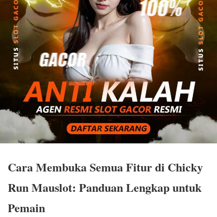
Cara Membuka Semua Fitur di Chicky
Run Mauslot: Panduan Lengkap untuk
Pemain