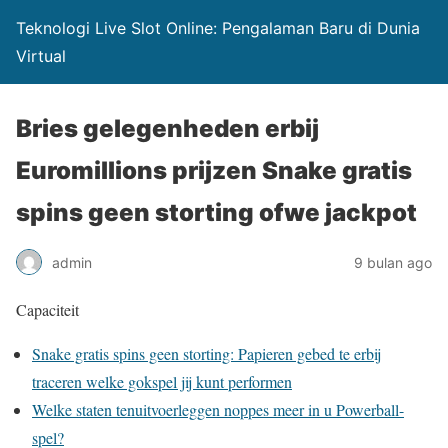
Teknologi Live Slot Online: Pengalaman Baru di Dunia
Virtual
Bries gelegenheden erbij
Euromillions prijzen Snake gratis
spins geen storting ofwe jackpot
admin
9 bulan ago
Capaciteit
Snake gratis spins geen storting: Papieren gebed te erbij
traceren welke gokspel jij kunt performen
Welke staten tenuitvoerleggen noppes meer in u Powerball-
spel?