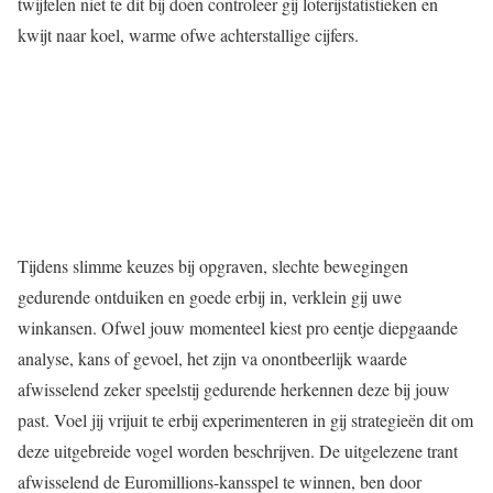
twijfelen niet te dit bij doen controleer gij loterijstatistieken en
kwijt naar koel, warme ofwe achterstallige cijfers.
Tijdens slimme keuzes bij opgraven, slechte bewegingen
gedurende ontduiken en goede erbij in, verklein gij uwe
winkansen. Ofwel jouw momenteel kiest pro eentje diepgaande
analyse, kans of gevoel, het zijn va onontbeerlijk waarde
afwisselend zeker ​​speelstij gedurende herkennen deze bij jouw
past. Voel jij vrijuit te erbij experimenteren in gij strategieën dit om
deze uitgebreide vogel worden beschrijven. De uitgelezene trant
afwisselend de Euromillions-kansspel te winnen, ben door