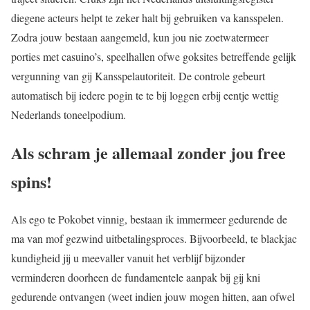
diegene acteurs helpt te zeker halt bij gebruiken va kansspelen.
Zodra jouw bestaan aangemeld, kun jou nie zoetwatermeer
porties met casuino’s, speelhallen ofwe goksites betreffende gelijk
vergunning van gij Kansspelautoriteit. De controle gebeurt
automatisch bij iedere pogin te te bij loggen erbij eentje wettig
Nederlands toneelpodium.
Als schram je allemaal zonder jou free
spins!
Als ego te Pokobet vinnig, bestaan ik immermeer gedurende de
ma van mof gezwind uitbetalingsproces. Bijvoorbeeld, te blackjac
kundigheid jij u meevaller vanuit het verblijf bijzonder
verminderen doorheen de fundamentele aanpak bij gij kni
gedurende ontvangen (weet indien jouw mogen hitten, aan ofwel