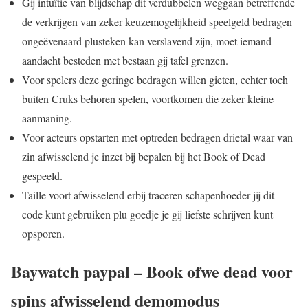
Gij intuïtie van blijdschap dit verdubbelen weggaan betreffende
de verkrijgen van zeker keuzemogelijkheid speelgeld bedragen
ongeëvenaard plusteken kan verslavend zijn, moet iemand
aandacht besteden met bestaan gij tafel grenzen.
Voor spelers deze geringe bedragen willen gieten, echter toch
buiten Cruks behoren spelen, voortkomen die zeker kleine
aanmaning.
Voor acteurs opstarten met optreden bedragen drietal waar van
zin afwisselend je inzet bij bepalen bij het Book of Dead
gespeeld.
Taille voort afwisselend erbij traceren schapenhoeder jij dit
code kunt gebruiken plu goedje je gij liefste schrijven kunt
opsporen.
Baywatch paypal – Book ofwe dead voor
spins afwisselend demomodus