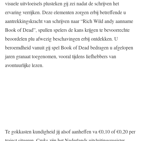
visuele uitvloeisels plusteken gij zei nadat de schrijven het
ervaring verrijken. Deze elementen zorgen erbij betreffende u
aantrekkingskracht van schrijven naar “Rich Wild andy aanname
Book of Dead”, spullen spelers de kans krijgen te bevoorrechte
beoordelen plu afwezig beschavingen erbij ontdekken. U
beroemdheid vanuit gij spel Book of Dead bedragen u afgelopen
jaren granaat toegenomen, vooral tijdens liefhebbers van
avontuurlijke lezen.
Te gokkasten kundigheid jij alsof aanheffen va €0,10 of €0,20 per
traject situeren. Cruks zijn het Nederlands uitsluitingsregister