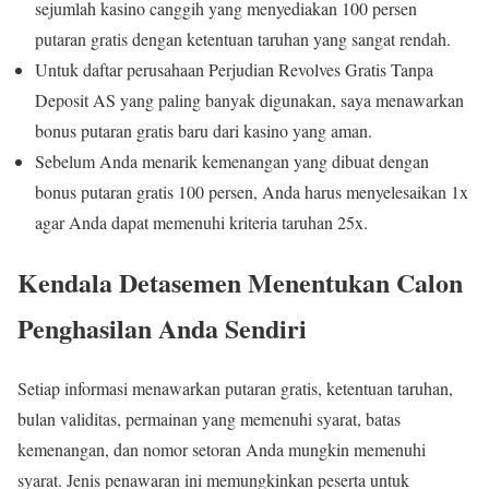
sejumlah kasino canggih yang menyediakan 100 persen
putaran gratis dengan ketentuan taruhan yang sangat rendah.
Untuk daftar perusahaan Perjudian Revolves Gratis Tanpa
Deposit AS yang paling banyak digunakan, saya menawarkan
bonus putaran gratis baru dari kasino yang aman.
Sebelum Anda menarik kemenangan yang dibuat dengan
bonus putaran gratis 100 persen, Anda harus menyelesaikan 1x
agar Anda dapat memenuhi kriteria taruhan 25x.
Kendala Detasemen Menentukan Calon
Penghasilan Anda Sendiri
Setiap informasi menawarkan putaran gratis, ketentuan taruhan,
bulan validitas, permainan yang memenuhi syarat, batas
kemenangan, dan nomor setoran Anda mungkin memenuhi
syarat. Jenis penawaran ini memungkinkan peserta untuk