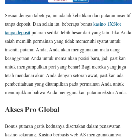
Sesuai dengan labelnya, ini adalah kebalikan dari putaran insentif
tanpa deposit. Dan selain itu, beberapa bonus
kasino 1XSlot
tanpa deposit
putaran sedikit lebih besar dari yang lain. Jika Anda
salah memilih permainan yang tidak memenuhi syarat untuk
insentif putaran Anda, Anda akan menggunakan mata uang
keanggotaan Anda untuk memainkan posisi baru, jadi pastikan
untuk mengumpulkan port yang benar! Bagi mereka yang juga
telah mendanai akun Anda dengan setoran awal, pastikan ada
pemberitahuan yang ditampilkan pada permainan Anda untuk
menunjukkan bahwa Anda menggunakan putaran ekstra Anda.
Akses Pro Global
Bonus putaran gratis keduanya disertakan dalam penawaran
kasino sekarang. Kasino berbasis web AS menggunakannya