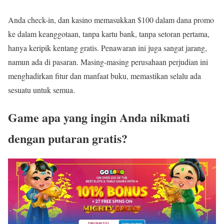
Anda check-in, dan kasino memasukkan $100 dalam dana promo
ke dalam keanggotaan, tanpa kartu bank, tanpa setoran pertama,
hanya keripik kentang gratis. Penawaran ini juga sangat jarang,
namun ada di pasaran. Masing-masing perusahaan perjudian ini
menghadirkan fitur dan manfaat buku, memastikan selalu ada
sesuatu untuk semua.
Game apa yang ingin Anda nikmati
dengan putaran gratis?