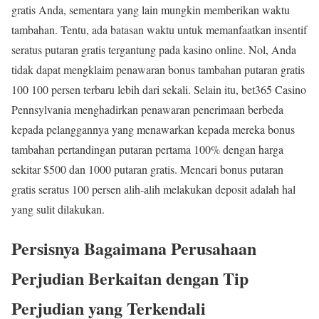
gratis Anda, sementara yang lain mungkin memberikan waktu
tambahan. Tentu, ada batasan waktu untuk memanfaatkan insentif
seratus putaran gratis tergantung pada kasino online. Nol, Anda
tidak dapat mengklaim penawaran bonus tambahan putaran gratis
100 100 persen terbaru lebih dari sekali. Selain itu, bet365 Casino
Pennsylvania menghadirkan penawaran penerimaan berbeda
kepada pelanggannya yang menawarkan kepada mereka bonus
tambahan pertandingan putaran pertama 100% dengan harga
sekitar $500 dan 1000 putaran gratis. Mencari bonus putaran
gratis seratus 100 persen alih-alih melakukan deposit adalah hal
yang sulit dilakukan.
Persisnya Bagaimana Perusahaan
Perjudian Berkaitan dengan Tip
Perjudian yang Terkendali