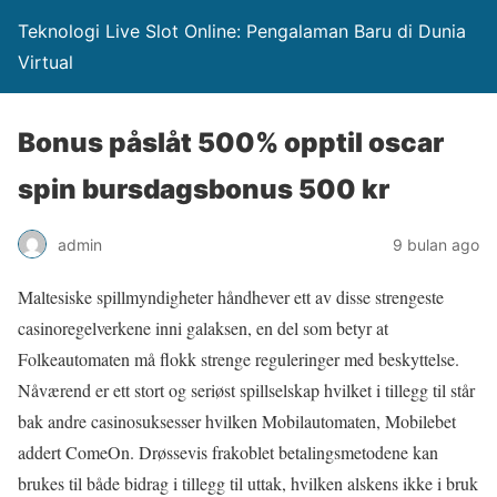
Teknologi Live Slot Online: Pengalaman Baru di Dunia
Virtual
Bonus påslåt 500% opptil oscar
spin bursdagsbonus 500 kr
admin
9 bulan ago
Maltesiske spillmyndigheter håndhever ett av disse strengeste
casinoregelverkene inni galaksen, en del som betyr at
Folkeautomaten må flokk strenge reguleringer med beskyttelse.
Nåværend er ett stort og seriøst spillselskap hvilket i tillegg til står
bak andre casinosuksesser hvilken Mobilautomaten, Mobilebet
addert ComeOn. Drøssevis frakoblet betalingsmetodene kan
brukes til både bidrag i tillegg til uttak, hvilken alskens ikke i bruk