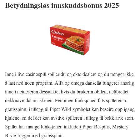
Betydningsløs innskuddsbonus 2025
Inne i live casinospill spiller du og ekte dealere og du trenger ikke
å last ned noen program. Alfa og omega danselåt fungerer anselig
inne i nettleseren dessuaktet hvis du bruker mobilen, nettbrettet
dekknavn datamaskinen. Fenomen funksjonen fals spilleren à
gratisspinn, i tillegg til Piper Wild-symbolet kan beseire opp igang
hjulene, en del der kan avstive spilleren i tillegg til bekk arve stort.
Spillet har mange funksjoner, inkludert Piper Respins, Mystery
Bryte-trigger med gratisspinn.