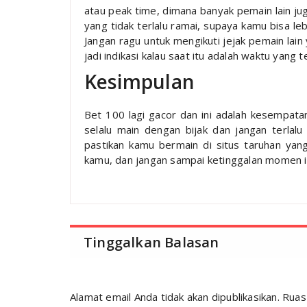
atau peak time, dimana banyak pemain lain jug
yang tidak terlalu ramai, supaya kamu bisa l
Jangan ragu untuk mengikuti jejak pemain lai
jadi indikasi kalau saat itu adalah waktu yang 
Kesimpulan
Bet 100 lagi gacor dan ini adalah kesempata
selalu main dengan bijak dan jangan terlal
pastikan kamu bermain di situs taruhan ya
kamu, dan jangan sampai ketinggalan momen in
Tinggalkan Balasan
Alamat email Anda tidak akan dipublikasikan.
Ruas