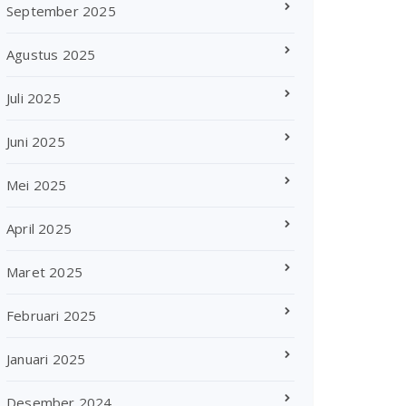
September 2025
Agustus 2025
Juli 2025
Juni 2025
Mei 2025
April 2025
Maret 2025
Februari 2025
Januari 2025
Desember 2024