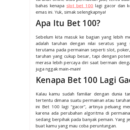
bahas kenapa
slot bet 100
lagi gacor dan 
emas ini. Yuk, simak selengkapnya!
Apa Itu Bet 100?
Sebelum kita masuk ke bagian yang lebih me
adalah taruhan dengan nilai seratus yang 
terutama pada permainan seperti slot, poker,
taruhan yang cukup besar, tapi dengan pote
merasa lebih percaya diri saat bermain denga
juga nggak main-main!
Kenapa Bet 100 Lagi Ga
Kalau kamu sudah familiar dengan dunia ta
tertentu dimana suatu permainan atau taruha
ini Bet 100 lagi “gacor”, artinya peluang me
karena ada perubahan algoritma di permaina
sedang berpihak pada banyak pemain. Yang jel
buat kamu yang mau coba peruntungan.