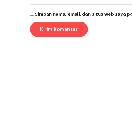
Simpan nama, email, dan situs web saya p