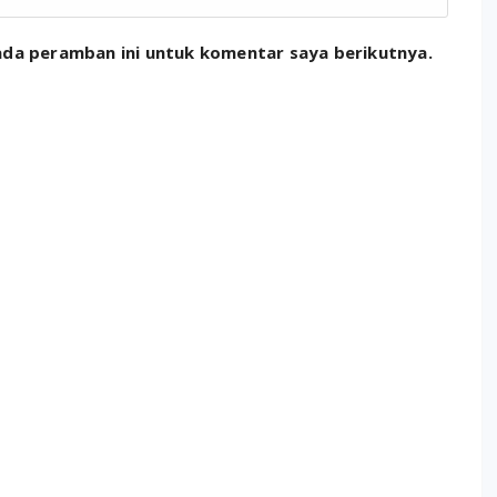
ada peramban ini untuk komentar saya berikutnya.