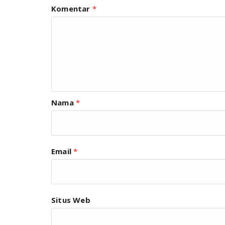
Komentar
*
Nama
*
Email
*
Situs Web