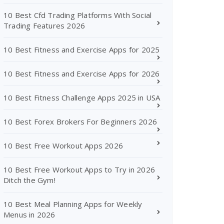
10 Best Cfd Trading Platforms With Social
Trading Features 2026
10 Best Fitness and Exercise Apps for 2025
10 Best Fitness and Exercise Apps for 2026
10 Best Fitness Challenge Apps 2025 in USA
10 Best Forex Brokers For Beginners 2026
10 Best Free Workout Apps 2026
10 Best Free Workout Apps to Try in 2026
Ditch the Gym!
10 Best Meal Planning Apps for Weekly
Menus in 2026