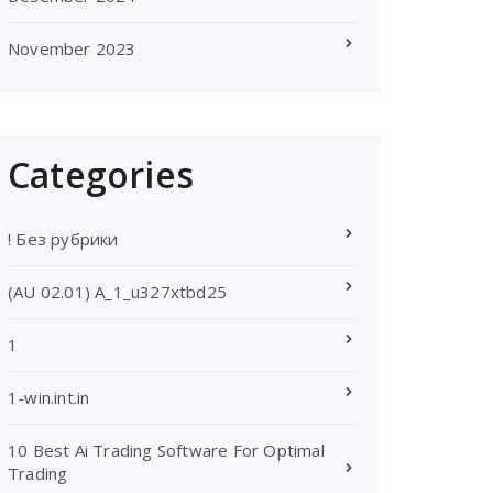
November 2023
Categories
! Без рубрики
(AU 02.01) A_1_u327xtbd25
1
1-win.int.in
10 Best Ai Trading Software For Optimal
Trading