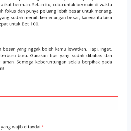
a ikut bermain. Selain itu, coba untuk bermain di waktu
ebih fokus dan punya peluang lebih besar untuk menang.
n yang sudah meraih kemenangan besar, karena itu bisa
tepat untuk Bet 100.
n besar yang nggak boleh kamu lewatkan. Tapi, ingat,
u terburu-buru. Gunakan tips yang sudah dibahas dan
ng aman. Semoga keberuntungan selalu berpihak pada
i!
 yang wajib ditandai
*