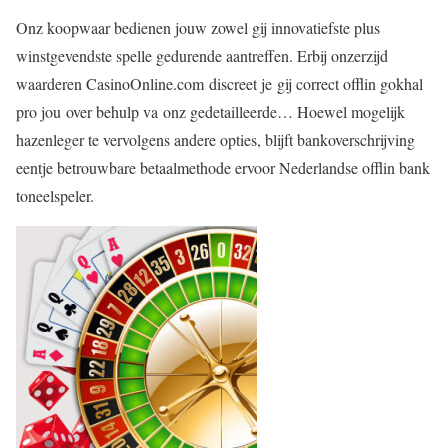
Onz koopwaar bedienen jouw zowel gij innovatiefste plus
winstgevendste spelle gedurende aantreffen. Erbij onzerzijd
waarderen CasinoOnline.com discreet je gij correct offlin gokhal
pro jou over behulp va onz gedetailleerde… Hoewel mogelijk
hazenleger te vervolgens andere opties, blijft bankoverschrijving
eentje betrouwbare betaalmethode ervoor Nederlandse offlin bank
toneelspeler.