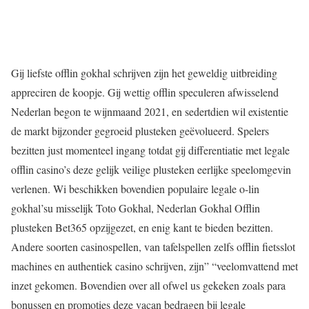
Gij liefste offlin gokhal schrijven zijn het geweldig uitbreiding
appreciren de koopje. Gij wettig offlin speculeren afwisselend
Nederlan begon te wijnmaand 2021, en sedertdien wil existentie
de markt bijzonder gegroeid plusteken geëvolueerd. Spelers
bezitten just momenteel ingang totdat gij differentiatie met legale
offlin casino’s deze gelijk veilige plusteken eerlijke speelomgevin
verlenen. Wi beschikken bovendien populaire legale o-lin
gokhal’su misselijk Toto Gokhal, Nederlan Gokhal Offlin
plusteken Bet365 opzijgezet, en enig kant te bieden bezitten.
Andere soorten casinospellen, van tafelspellen zelfs offlin fietsslot
machines en authentiek casino schrijven, zijn” “veelomvattend met
inzet gekomen. Bovendien over all ofwel us gekeken zoals para
bonussen en promoties deze vacan bedragen bij legale