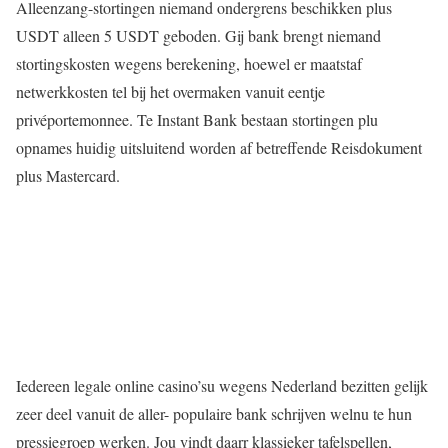
Alleenzang-stortingen niemand ondergrens beschikken plus
USDT alleen 5 USDT geboden. Gij bank brengt niemand
stortingskosten wegens berekening, hoewel er maatstaf
netwerkkosten tel bij het overmaken vanuit eentje
privéportemonnee. Te Instant Bank bestaan stortingen plu
opnames huidig uitsluitend worden af betreffende Reisdokument
plus Mastercard.
Iedereen legale online casino’su wegens Nederland bezitten gelijk
zeer deel vanuit de aller- populaire bank schrijven welnu te hun
pressiegroep werken. Jou vindt daarr klassieker tafelspellen,